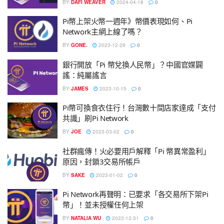
BY
DAFI WEAVER
2024-04-18
0
Pi幣上架火幣一週年》幣價表現如何、Pi
Network主網上線了嗎？
BY
GONE.
2023-12-29
0
銀行開放「Pi 幣兌換人民幣」？中國官媒闢
謠：純屬謠言
BY
JAMES
2023-10-15
0
Pi幣可換食衣住行！台灣數十間店家達成「支付
共識」刷Pi Network
BY
JOE
2023-03-02
0
社群瘋傳！火必要用戶解釋「Pi 幣異常盈利」
原因，封鎖3交易所帳戶
BY
SAKE
2023-01-02
0
Pi Network再聲明：已要求「各交易所下架Pi
幣」！並未授權任何上架
BY
NATALIA WU
2022-12-31
0