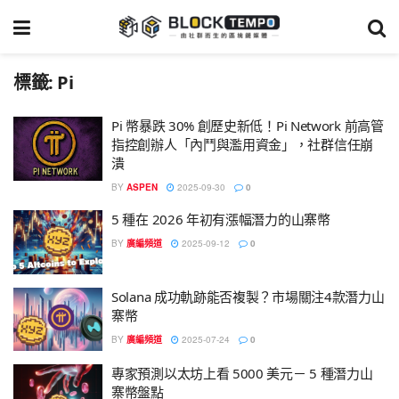
標籤:
Pi
Pi 幣暴跌 30% 創歷史新低！Pi Network 前高管
指控創辦人「內鬥與濫用資金」，社群信任崩
潰
BY
ASPEN
2025-09-30
0
5 種在 2026 年初有漲幅潛力的山寨幣
BY
廣編頻道
2025-09-12
0
Solana 成功軌跡能否複製？市場關注4款潛力山
寨幣
BY
廣編頻道
2025-07-24
0
專家預測以太坊上看 5000 美元－ 5 種潛力山
寨幣盤點