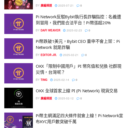
BY
廣編頻道
2025-07-21
0
Pi Network反駁Bybit執行長詐騙指控：名義遭
到冒用，我們是合法平台！Pi幣漲超20%
BY
DAFI WEAVER
2025-02-23
0
Pi幣跌破1美元，Bybit CEO 重申不會上架：Pi
Network 就是詐騙
BY
EDITOR JR.
2025-02-21
0
OKX「限制中國用戶」PI 幣充值和兌換 社群現
災情，台灣呢？
BY
TING
2025-02-14
0
OKX 全球首家上線 PI (Pi Network) 現貨交易
BY
廣編頻道
2025-02-12
0
Pi幣主網滿足四大條件就會上線！Pi Network宣
布KYC用戶數突破千萬