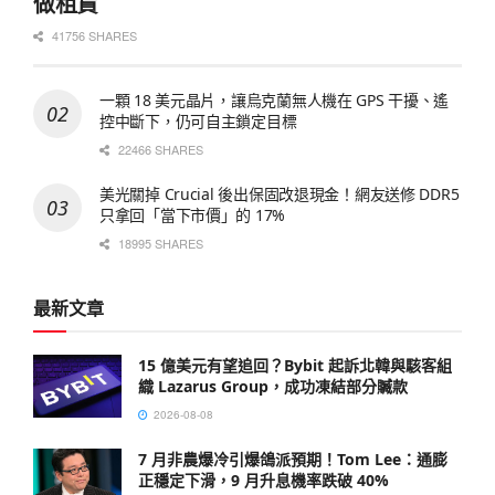
做租賃
41756 SHARES
一顆 18 美元晶片，讓烏克蘭無人機在 GPS 干擾、遙
控中斷下，仍可自主鎖定目標
22466 SHARES
美光關掉 Crucial 後出保固改退現金！網友送修 DDR5
只拿回「當下市價」的 17%
18995 SHARES
最新文章
15 億美元有望追回？Bybit 起訴北韓與駭客組
織 Lazarus Group，成功凍結部分贓款
2026-08-08
7 月非農爆冷引爆鴿派預期！Tom Lee：通膨
正穩定下滑，9 月升息機率跌破 40%