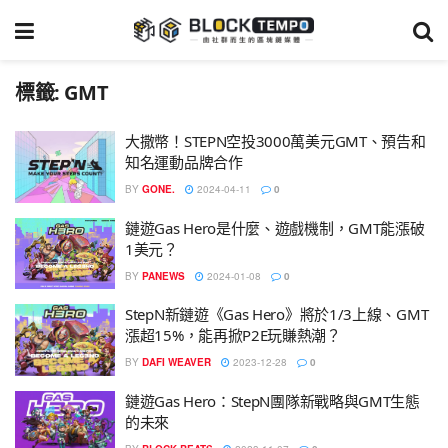
標籤:
GMT
大撒幣！STEPN空投3000萬美元GMT、預告和
知名運動品牌合作
BY
GONE.
2024-04-11
0
鏈遊Gas Hero是什麼、遊戲機制，GMT能漲破
1美元？
BY
PANEWS
2024-01-08
0
StepN新鏈遊《Gas Hero》將於1/3上線、GMT
漲超15%，能再掀P2E玩賺熱潮？
BY
DAFI WEAVER
2023-12-28
0
鏈遊Gas Hero：StepN團隊新戰略與GMT生態
的未來