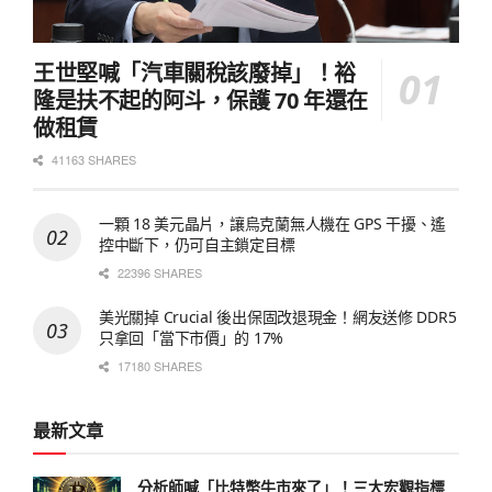
王世堅喊「汽車關稅該廢掉」！裕
隆是扶不起的阿斗，保護 70 年還在
做租賃
41163 SHARES
一顆 18 美元晶片，讓烏克蘭無人機在 GPS 干擾、遙
控中斷下，仍可自主鎖定目標
22396 SHARES
美光關掉 Crucial 後出保固改退現金！網友送修 DDR5
只拿回「當下市價」的 17%
17180 SHARES
最新文章
分析師喊「比特幣牛市來了」！三大宏觀指標