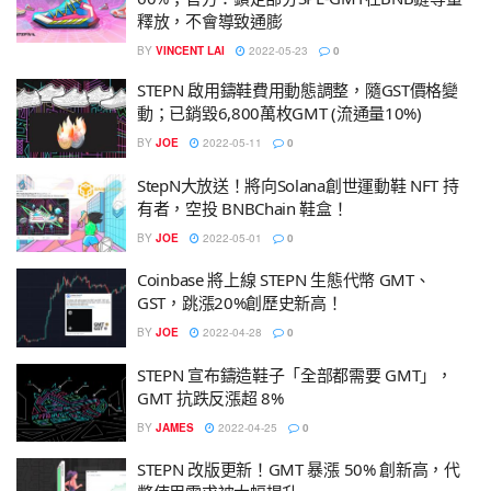
釋放，不會導致通膨
BY
VINCENT LAI
2022-05-23
0
STEPN 啟用鑄鞋費用動態調整，隨GST價格變
動；已銷毀6,800萬枚GMT (流通量10%)
BY
JOE
2022-05-11
0
StepN大放送！將向Solana創世運動鞋 NFT 持
有者，空投 BNBChain 鞋盒！
BY
JOE
2022-05-01
0
Coinbase 將上線 STEPN 生態代幣 GMT、
GST，跳漲20%創歷史新高！
BY
JOE
2022-04-28
0
STEPN 宣布鑄造鞋子「全部都需要 GMT」，
GMT 抗跌反漲超 8%
BY
JAMES
2022-04-25
0
STEPN 改版更新！GMT 暴漲 50% 創新高，代