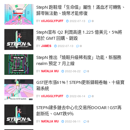
StepN 跑鞋增「生命值」屬性！滿血才可轉售、
歸零無法動、燒幣才能修復
BY
0XJIGGLYPUFF
2022-07-13
0
StepN宣布 Q2 利潤高達 1.225 億美元，5%將
用於 GMT 回購、銷毀
BY
JAMES
2022-07-13
0
StepN 推出「燒鞋升級稀有度」功能，新服務
realm 預定 7 月上線
BY
NATALIA WU
2022-06-22
0
GST逆市漲61%！STEPN更新鑄鞋卷軸、十級寶
箱系統
BY
0XJIGGLYPUFF
2022-06-14
0
STEPN建多鏈去中心化交易所DOOAR ! GST再
創新低、GMT跌9％
BY
NATALIA WU
2022-06-11
0