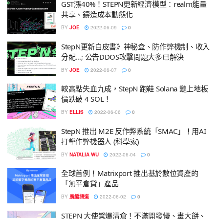
GST漲40%！STEPN更新經濟模型：realm能量
共享、鑄造成本動態化
BY
JOE
2022-06-09
0
StepN更新白皮書》神秘盒、防作弊機制、收入
分配…; 公告DDOS攻擊問題大多已解決
BY
JOE
2022-06-07
0
較高點失血九成，StepN 跑鞋 Solana 鏈上地板
價跌破 4 SOL！
BY
ELLIS
2022-06-06
0
StepN 推出 M2E 反作弊系統「SMAC」！用AI
打擊作弊機器人 (科學家)
BY
NATALIA WU
2022-06-04
0
全球首例！Matrixport 推出基於數位資產的
「無平倉貸」產品
BY
廣編頻道
2022-06-02
0
STEPN 大使驚爆清倉！不滿開發慢、畫大餅、