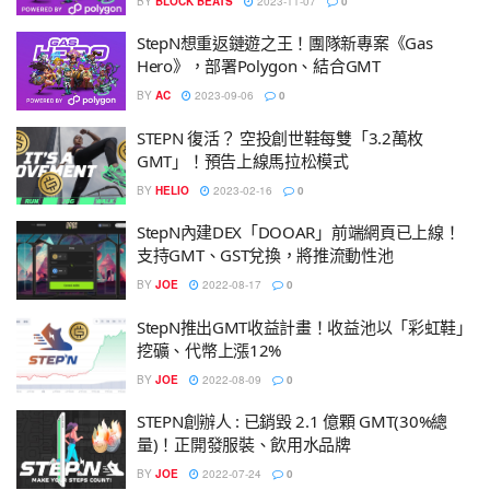
BY
BLOCK BEATS
2023-11-07
0
StepN想重返鏈遊之王！團隊新專案《Gas
Hero》，部署Polygon、結合GMT
BY
AC
2023-09-06
0
STEPN 復活？ 空投創世鞋每雙「3.2萬枚
GMT」！預告上線馬拉松模式
BY
HELIO
2023-02-16
0
StepN內建DEX「DOOAR」前端網頁已上線！
支持GMT、GST兌換，將推流動性池
BY
JOE
2022-08-17
0
StepN推出GMT收益計畫！收益池以「彩虹鞋」
挖礦、代幣上漲12%
BY
JOE
2022-08-09
0
STEPN創辦人 : 已銷毀 2.1 億顆 GMT(30%總
量)！正開發服裝、飲用水品牌
BY
JOE
2022-07-24
0