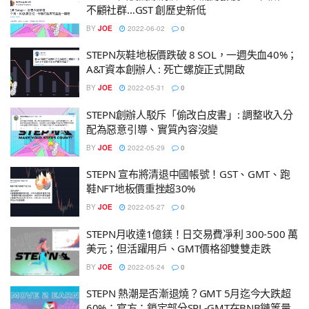
不顧社群…GST 創歷史新低
BY
JOE
2022-06-02
0
STEPN灰鞋地板價跌破 8 SOL，一週失血40%；
A&T資本創辦人 : 死亡螺旋正式開啟
BY
JOE
2022-05-31
0
STEPN創辦人駁斥「偷改白皮書」: 調整收入分
配為惡意引導、實質內容沒變
BY
JOE
2022-05-29
0
STEPN 宣布將清退中國帳號！GST、GMT、跑
鞋NFT地板價重挫超30%
BY
JOE
2022-05-27
0
STEPN月收達1億鎂！日交易費凈利 300-500 萬
美元；但活躍用戶、GMT價格卻雙雙走跌
BY
JOE
2022-05-24
0
STEPN 熱潮是否漸退燒？GMT 5月迄今大跌超
60%；官方：鎖定部分SPL-GMT在BNB鏈等量