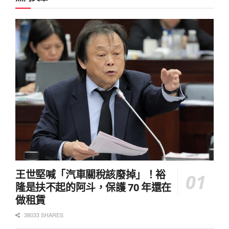
王世堅喊「汽車關稅該廢掉」！裕
隆是扶不起的阿斗，保護 70 年還在
做租賃
38033 SHARES