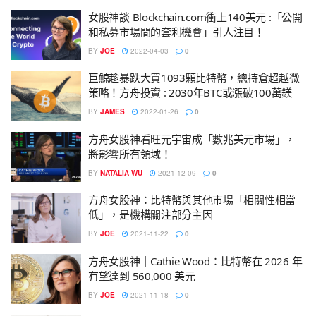
女股神談 Blockchain.com衝上140美元 :「公開
和私募市場間的套利機會」引人注目！
BY
JOE
2022-04-03
0
巨鯨趁暴跌大買1093顆比特幣，總持倉超越微
策略！方舟投資 : 2030年BTC或漲破100萬鎂
BY
JAMES
2022-01-26
0
方舟女股神看旺元宇宙成「數兆美元市場」，
將影響所有領域！
BY
NATALIA WU
2021-12-09
0
方舟女股神：比特幣與其他市場「相關性相當
低」，是機構關注部分主因
BY
JOE
2021-11-22
0
方舟女股神｜Cathie Wood：比特幣在 2026 年
有望達到 560,000 美元
BY
JOE
2021-11-18
0