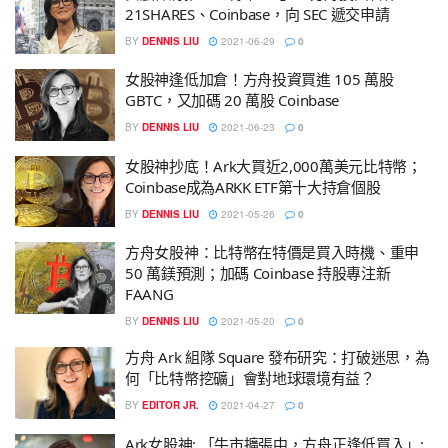
21SHARES、Coinbase，向 SEC 遞交申請
BY
DENNIS LIU
2021-06-29
0
女股神逢低加倉！方舟投資買進 105 萬股
GBTC，又加碼 20 萬股 Coinbase
BY
DENNIS LIU
2021-06-23
0
女股神抄底！Ark大買近2,000萬美元比特幣；
Coinbase成為ARKK ETF第十大持倉個股
BY
DENNIS LIU
2021-05-26
0
方舟女股神：比特幣在特價是買入時機、重申
50 萬鎂預測；加碼 Coinbase 持股專注新
FAANG
BY
DENNIS LIU
2021-05-20
0
方舟 Ark 組隊 Square 發布研究：打破迷思，為
何「比特幣挖礦」會對地球環境有益？
BY
EDITOR JR.
2021-04-27
0
Ark女股神: 「牛市擴張中，方舟正逢低買入」;