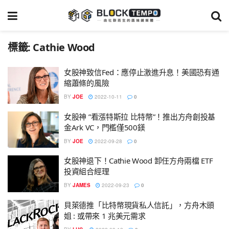
標籤:
Cathie Wood
女股神致信Fed：應停止激進升息！美國恐有通
縮蕭條的風險
BY
JOE
2022-10-11
0
女股神 ”看漲特斯拉 比特幣”！推出方舟創投基
金Ark VC，門檻僅500鎂
BY
JOE
2022-09-28
0
女股神退下！Cathie Wood 卸任方舟兩檔 ETF
投資組合經理
BY
JAMES
2022-09-23
0
貝萊德推「比特幣現貨私人信託」，方舟木頭
姐 : 或帶來 1 兆美元需求