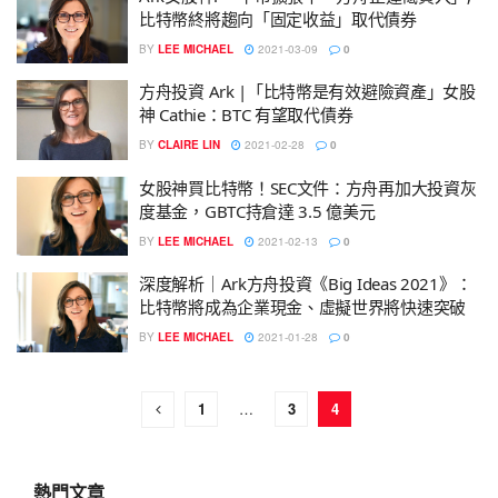
比特幣終將趨向「固定收益」取代債券
BY
LEE MICHAEL
2021-03-09
0
方舟投資 Ark |「比特幣是有效避險資產」女股
神 Cathie：BTC 有望取代債券
BY
CLAIRE LIN
2021-02-28
0
女股神買比特幣！SEC文件：方舟再加大投資灰
度基金，GBTC持倉達 3.5 億美元
BY
LEE MICHAEL
2021-02-13
0
深度解析｜Ark方舟投資《Big Ideas 2021》：
比特幣將成為企業現金、虛擬世界將快速突破
BY
LEE MICHAEL
2021-01-28
0
1
…
3
4
熱門文章