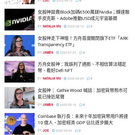
BY
LUC:
2022-08-12
0
女股神拋賣Block加碼6500萬鎂Nvidia；輝達聯
手皮克斯、Adobe推動USD成元宇宙基礎
BY
NATALIA WU
2022-08-10
0
女股神走下神壇！方舟首度關閉旗下ETF「ARK
Transparency ETF」
BY
JAMES
2022-07-20
0
方舟女股神：我誤判了通膨、不相信算法穩定
幣、看好Defi NFT
BY
NATALIA WU
2022-06-29
0
女股神｜ Cathie Wood 喊話：加密貨幣熊市可
能已接近尾聲
BY
JAMES
2022-05-10
0
Coinbase 執行長：未來十年加密貨幣用戶將達
10 億人、加密經濟 GDP 佔比逐步擴大
BY
JOE
2022-05-04
0