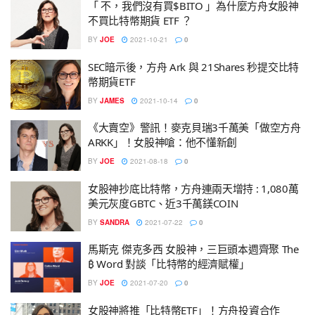
「 不，我們沒有買$BITO 」為什麼方舟女股神
不買比特幣期貨 ETF ？
BY
JOE
2021-10-21
0
SEC暗示後，方舟 Ark 與 21Shares 秒提交比特
幣期貨ETF
BY
JAMES
2021-10-14
0
《大賣空》警訊！麥克貝瑞3千萬美「做空方舟
ARKK」！女股神嗆：他不懂新創
BY
JOE
2021-08-18
0
女股神抄底比特幣，方舟連兩天增持 : 1,080萬
美元灰度GBTC、近3千萬鎂COIN
BY
SANDRA
2021-07-22
0
馬斯克 傑克多西 女股神，三巨頭本週齊聚 The
₿ Word 對談「比特幣的經濟賦權」
BY
JOE
2021-07-20
0
女股神將推「比特幣ETF」！方舟投資合作