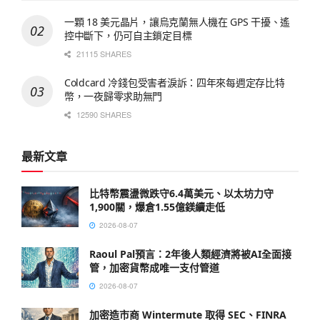
一顆 18 美元晶片，讓烏克蘭無人機在 GPS 干擾、遙
控中斷下，仍可自主鎖定目標
21115 SHARES
Coldcard 冷錢包受害者淚訴：四年來每週定存比特
幣，一夜歸零求助無門
12590 SHARES
最新文章
比特幣震盪微跌守6.4萬美元、以太坊力守
1,900關，爆倉1.55億鎂續走低
2026-08-07
Raoul Pal預言：2年後人類經濟將被AI全面接
管，加密貨幣成唯一支付管道
2026-08-07
加密造市商 Wintermute 取得 SEC、FINRA