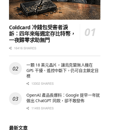
Coldcard 冷錢包受害者淚
訴：四年來每週定存比特幣，
一夜歸零求助無門
16416 SHARES
一顆 18 美元晶片，讓烏克蘭無人機在
GPS 干擾、遙控中斷下，仍可自主鎖定目
標
13302 SHARES
OpenAI 產品長爆料：Google 提早一年就
做出 ChatGPT 同款，卻不敢發佈
11493 SHARES
最新文章