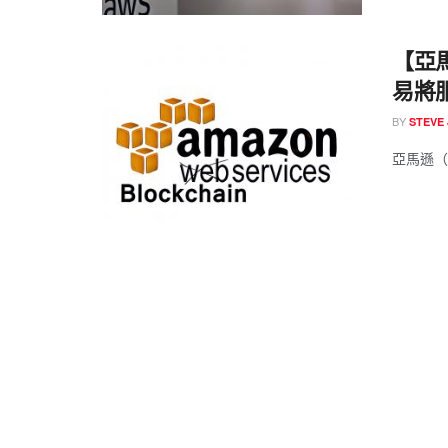
【亞馬
易將
BY
STEVE 
亞馬遜（A