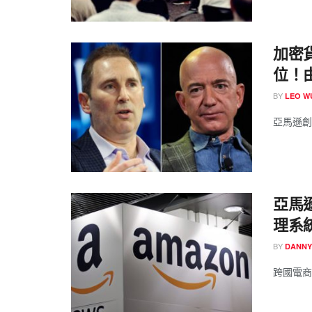
加密
位！
BY
LEO W
亞馬遜創辦
亞馬遜
理系
BY
DANNY
跨國電商巨