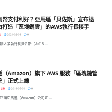
貨幣支付利好？亞馬遜「貝佐斯」宣布退
由打造「區塊鏈雲」的AWS執行長接手
2021-02-03
U
0
人兼執行長貝佐斯（Jeff B ...
（Amazon）旗下 AWS 服務「區塊鏈管
統」正式上線
2019-05-01
 LIN
0
頭亞馬遜（Amazon）公司宣 ...