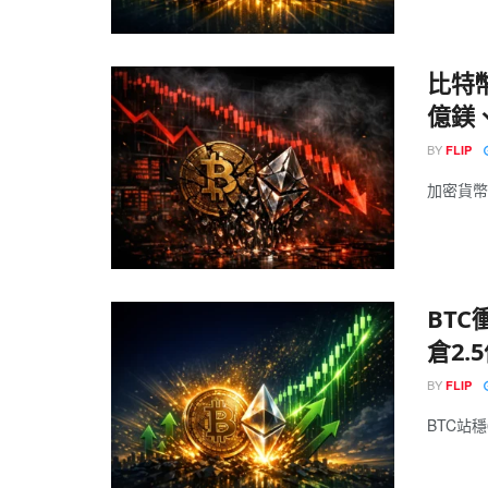
比特幣
億鎂
BY
FLIP
加密貨幣市
BTC
倉2.
BY
FLIP
BTC站穩6