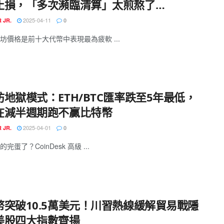
止損，「多次瀕臨清算」太煎熬了…
2025-04-11
 JR.
0
坊價格是前十大代幣中表現最為疲軟 ...
地獄模式：ETH/BTC匯率跌至5年最低，
在減半週期跑不贏比特幣
2025-04-01
 JR.
0
完蛋了？CoinDesk 高級 ...
幣突破10.5萬美元！川習熱線緩解貿易戰隱
美股四大指數齊揚