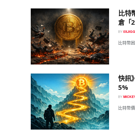
比特幣
倉「2
BY
0XJIG
比特幣困守 
快訊》
5%
BY
MICK
比特幣價格