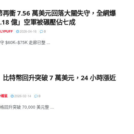
再衝 7.56 萬美元回落大關失守，全網爆
.18 億」空軍被碾壓佔七成
2026-04-16
GLYPUFF
0
$60K–$75K 走廊已整 ...
比特幣回升突破 7 萬美元，24 小時漲近
2026-02-14
EY帽鼠
0
回升突破 70,000 美元整 ...