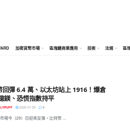
WARD
加密貨幣市場
區塊鏈商業應用
技術
法規
區
回彈 6.4 萬、以太坊站上 1916！爆倉
9 億鎂、恐慌指數持平
2026-07-29
GLYPUFF
0
市場今（29）日迎來反彈，比特幣 ...