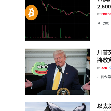
2,6
BY
EDITOR
今（30）
川普突
將放
BY
JOE
川普今早一
以太