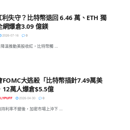
 紅利失守？比特幣退回 6.46 萬、ETH 獨
網爆倉3.09 億鎂
2026-07-16
0
I 降溫推動美股收紅，比特幣觸 ...
FOMC大逃殺「比特幣插針7.49萬美
12萬人爆倉$5.5億
2026-04-30
GLYPUFF
0
 維持利率不變後，加密市場上沖下 ...