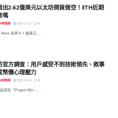
借出2.62億美元以太坊倒貨做空！ETH近期
救嗎
2025-10-21
OW阿炮哥
0
ave 抵押 6.1 億美元 ...
坊官方調查：用戶感受不到技術領先、敘事
成幣價心理壓力
2025-09-30
OW阿炮哥
0
究「Project Mirr ...