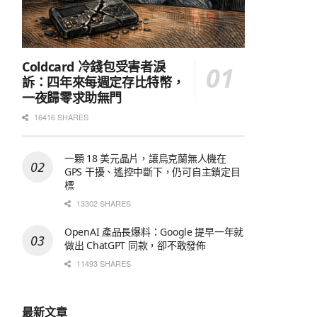
Coldcard 冷錢包受害者淚
訴：四年來每週定存比特幣，
一夜歸零求助無門
16416 SHARES
一顆 18 美元晶片，讓烏克蘭無人機在
GPS 干擾、遙控中斷下，仍可自主鎖定目
標
13302 SHARES
OpenAI 產品長爆料：Google 提早一年就
做出 ChatGPT 同款，卻不敢發佈
11493 SHARES
最新文章