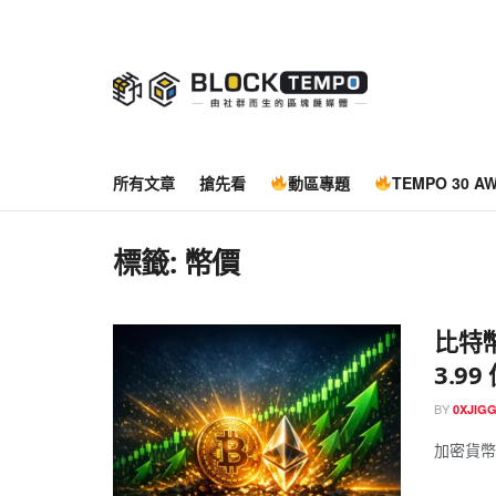
所有文章
搶先看
動區專題
TEMPO 30 A
標籤:
幣價
比特幣
3.9
BY
0XJIG
加密貨幣