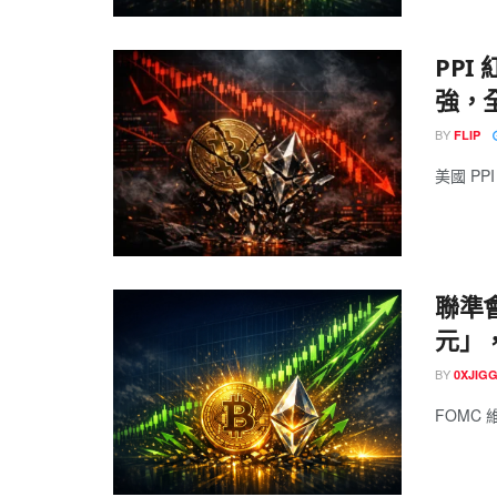
PPI
強，全
BY
FLIP
美國 PP
聯準會
元」，
BY
0XJIG
FOMC