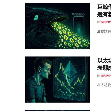
巨鯨
還有
BY
MR.P
巨鯨透過 A
以太
衰弱
BY
MR.P
以太坊委託研