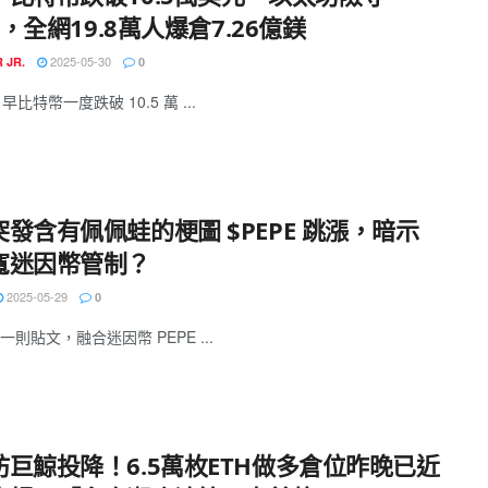
00，全網19.8萬人爆倉7.26億鎂
2025-05-30
 JR.
0
早比特幣一度跌破 10.5 萬 ...
發含有佩佩蛙的梗圖 $PEPE 跳漲，暗示
寬迷因幣管制？
2025-05-29
0
則貼文，融合迷因幣 PEPE ...
坊巨鯨投降！6.5萬枚ETH做多倉位昨晚已近