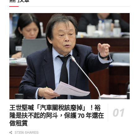
熱門文章
王世堅喊「汽車關稅該廢掉」！裕
隆是扶不起的阿斗，保護 70 年還在
做租賃
37356 SHARES