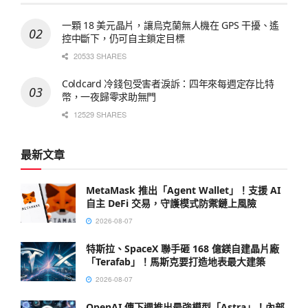
一顆 18 美元晶片，讓烏克蘭無人機在 GPS 干擾、遙
控中斷下，仍可自主鎖定目標
20533 SHARES
Coldcard 冷錢包受害者淚訴：四年來每週定存比特
幣，一夜歸零求助無門
12529 SHARES
最新文章
MetaMask 推出「Agent Wallet」！支援 AI
自主 DeFi 交易，守護模式防禦鏈上風險
2026-08-07
特斯拉、SpaceX 聯手砸 168 億鎂自建晶片廠
「Terafab」！馬斯克要打造地表最大建築
2026-08-07
OpenAI 傳下週推出最強模型「Astra」！內部