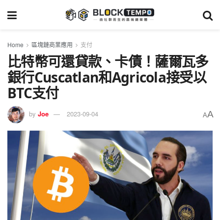
Home
區塊鏈商業應用
支付
比特幣可還貸款、卡債！薩爾瓦多
銀行Cuscatlan和Agricola接受以
BTC支付
A
by
Joe
2023-09-04
A