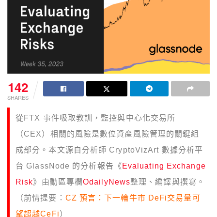
142
SHARES
從FTX 事件吸取教訓，監控與中心化交易所
（CEX）相關的風險是數位資產風險管理的關鍵組
成部分。本文源自分析師 CryptoVizArt 數據分析平
台 GlassNode 的分析報告《
Evaluating Exchange
Risk
》由動區專欄
OdailyNews
整理、編譯與撰寫。
（前情提要：
CZ 預言：下一輪牛市 DeFi交易量可
望超越CeFi
）