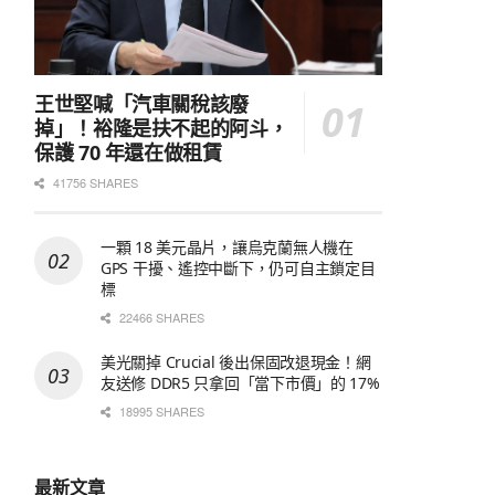
王世堅喊「汽車關稅該廢
掉」！裕隆是扶不起的阿斗，
保護 70 年還在做租賃
41756 SHARES
一顆 18 美元晶片，讓烏克蘭無人機在
GPS 干擾、遙控中斷下，仍可自主鎖定目
標
22466 SHARES
美光關掉 Crucial 後出保固改退現金！網
友送修 DDR5 只拿回「當下市價」的 17%
18995 SHARES
最新文章