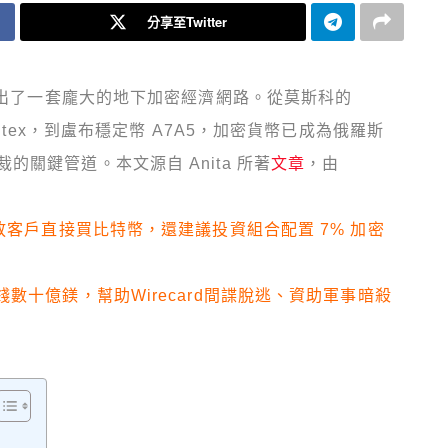
分享至Twitter
打造出了一套龐大的地下加密經濟網路。從莫斯科的
ntex，到盧布穩定幣 A7A5，加密貨幣已成為俄羅斯
關鍵管道。本文源自 Anita 所著
文章
，由
開放客戶直接買比特幣，還建議投資組合配置 7% 加密
數十億鎂，幫助Wirecard間諜脫逃、資助軍事暗殺