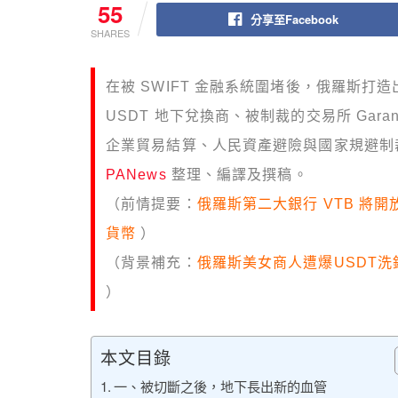
55
分享至Facebook
SHARES
在被 SWIFT 金融系統圍堵後，俄羅斯
USDT 地下兌換商、被制裁的交易所 Gara
企業貿易結算、人民資產避險與國家規避制裁的
PANews
整理、編譯及撰稿。
（前情提要：
俄羅斯第二大銀行 VTB 將
貨幣
）
（背景補充：
俄羅斯美女商人遭爆USDT洗錢
）
本文目錄
一、被切斷之後，地下長出新的血管