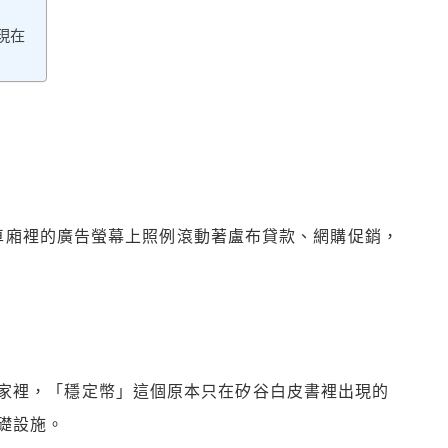
現在
車廂裡的廣告螢幕上照例滾動著盧布貸款、網購促銷，
家裡，「穩定幣」這個原本只在矽谷白皮書裡出現的
礎設施。