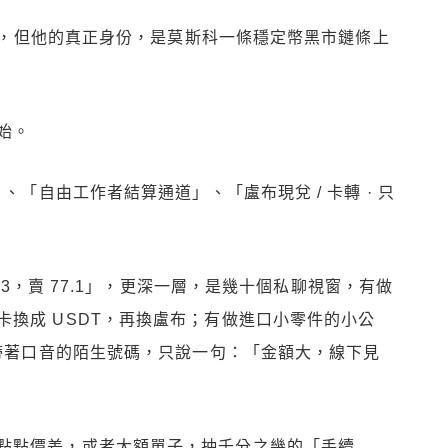
詢」，但他的真正身份，是莫斯科一條穩定幣黑市鏈條上
開始。
、「自由工作者結算通道」、「盧布現兌 / 卡轉 · 只
6.3，賣 77.1」，更深一層，是幾十個私聊視窗，有做
換成 USDT，再換盧布；有做進口小零件的小公
有帶著口音的陌生號碼，只說一句：「金額大，線下見
點點價差，或者大額單子，抽千分之幾的「手續