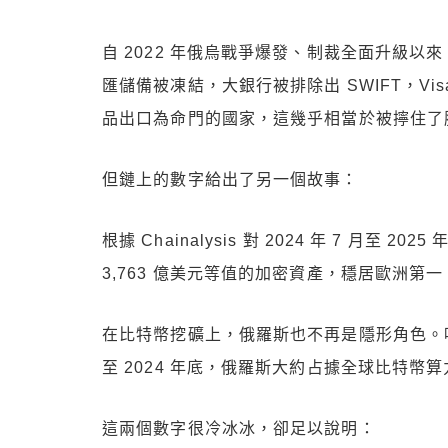
自 2022 年俄烏戰爭爆發、制裁全面升級
匯儲備被凍結，大銀行被排除出 SWIFT，Visa
品出口為命門的國家，這幾乎相當於被擰住了
但鏈上的數字給出了另一個故事：
根據 Chainalysis 對 2024 年 7 月
3,763 億美元等值的加密資產，穩居歐洲第一，
在比特幣挖礦上，俄羅斯也不再是隱形角色。哈希率數
至 2024 年底，俄羅斯大約占據全球比特幣算
這兩個數字很冷冰冰，卻足以說明：