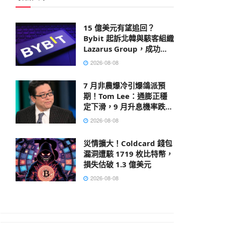
15 億美元有望追回？
Bybit 起訴北韓與駭客組織
Lazarus Group，成功凍
結部分贓款
2026-08-08
7 月非農爆冷引爆鴿派預
期！Tom Lee：通膨正穩
定下滑，9 月升息機率跌破
40%
2026-08-08
災情擴大！Coldcard 錢包
漏洞遭駭 1719 枚比特幣，
損失估破 1.3 億美元
2026-08-08