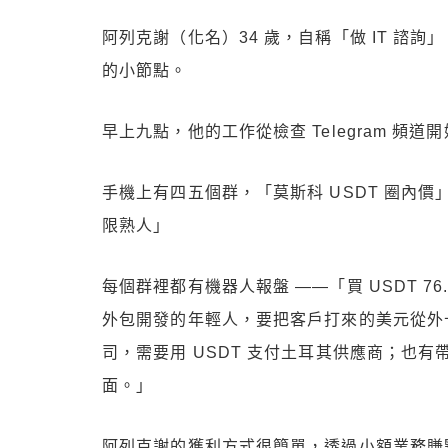
阿列克謝（化名）34 歲，自稱「做 IT 諮
的小節點。
早上九點，他的工作從檢查 Telegram 頻道
手機上有四五個群，「莫斯科 USDT 圈內價」
限熟人」
每個群裡都有機器人報盤 ——「買 USDT 7
外包開發的年輕人，要把客戶打來的美元從外卡
司，需要用 USDT 支付土耳其供應商；也
面。」
阿列克謝的獲利方式很簡單，透過小額業務賺