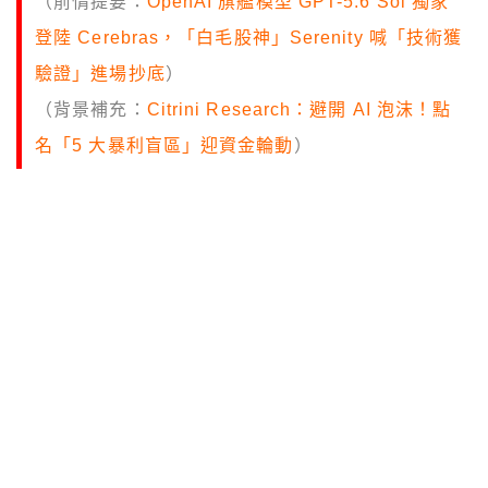
（前情提要：
OpenAI 旗艦模型 GPT-5.6 Sol 獨家
登陸 Cerebras，「白毛股神」Serenity 喊「技術獲
驗證」進場抄底
）
（背景補充：
Citrini Research：避開 AI 泡沫！點
名「5 大暴利盲區」迎資金輪動
）
本文目錄
效能天花板與開源的雙重夾擊
晶片革命與零切換成本
本地模型：訂閱制的終局威脅
軟
體工程師 Aditya Patadia 在個人部落格
指
出
：Uber 4 個月燒光全年 AI 預算，微軟、
Salesforce、GitHub 也相繼宣布要管控員工