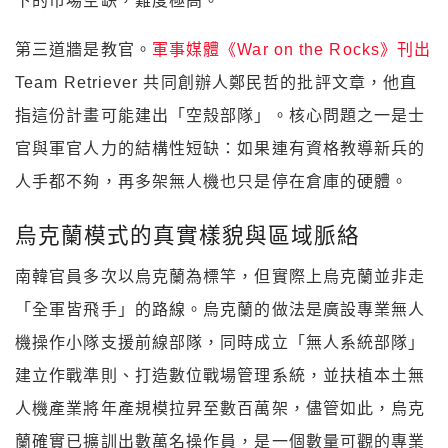
下的市場空缺，難度極高。
第三道牆是教官。
軍事媒體《War on the Rocks》刊出
Team Retriever 共同創辦人鄭民哲的批評文章，他直
指這份計畫可能建出「空殼部隊」。核心問題之一是士
官與軍官人力的結構性短缺：如果連有資格教導新兵的
人手都不夠，再多架無人機也只是停在倉庫的硬體。
烏克蘭模式的真實樣貌與區域脈絡
南韓官員多次以烏克蘭為標竿，但實際上烏克蘭並非走
「全軍皆飛手」的路線。烏克蘭的做法是廣設專業無人
機操作小隊支援前線部隊，同時成立「無人系統部隊」
建立作戰準則、打造數位戰場管理系統，並扶植本土無
人機產業將年產規模拉昇至數百萬架，儘管如此，烏克
蘭確實已擴訓出數萬名操作員，是一個數量可觀的專業