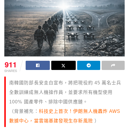
911
SHARES
南韓國防部長安圭白宣布，將把現役約 45 萬名士兵
全數訓練成無人機操作員，並要求所有機型使用
100% 國產零件、排除中國供應鏈。
（背景補充：
科技史上首次！伊朗無人機轟炸 AWS
數據中心，當雲端基建發現生存新風險
）