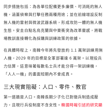
同步措施包括：為各單位配備更多廉價、可消耗的無人
機，涵蓋偵察與打擊任務兩種用途；並在前線增設反制
無人機的雷射與微波武器系統，形成攻防一體的無人機
生態。安圭白點名烏克蘭與中東衝突為改革靈感，將戰
場教訓直接轉化為採購與訓練政策的依據。
在具體時程上，南韓今年將先發放約 1.1 萬架訓練用無
人機，2029 年的目標是全軍部署達 6 萬架。以現役兵
力估算，這意味著每數名士兵才能分得一架訓練機，
「人人一機」的畫面短期內不會成真。
三大現實阻礙：人口、零件、教官
第一道牆是人口。南韓長期少子化已對徵兵制造成壓
力，且現行兵役制度不含女性。
韓國時報引述的研究顯