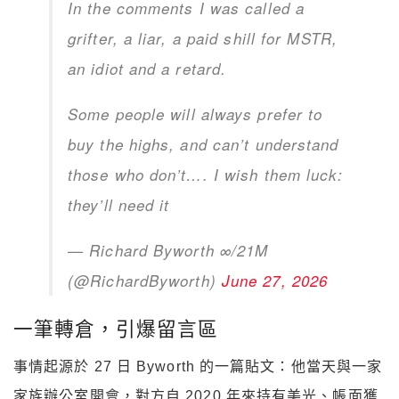
In the comments I was called a
grifter, a liar, a paid shill for MSTR,
an idiot and a retard.
Some people will always prefer to
buy the highs, and can’t understand
those who don’t…. I wish them luck:
they’ll need it
— Richard Byworth ∞/21M
(@RichardByworth)
June 27, 2026
一筆轉倉，引爆留言區
事情起源於 27 日 Byworth 的一篇貼文：他當天與一家
家族辦公室開會，對方自 2020 年來持有美光、帳面獲