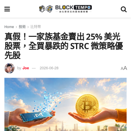
Home
技術
比特幣
真假！一家族基金賣出 25% 美光
股票，全買暴跌的 STRC 微策略優
先股
A
by
Joe
2026-06-28
A