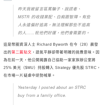
昨天我被留言區罵騙子、說謊者、
MSTR 的收錢業配、白痴跟智障。有些
人永遠偏好追高，無法理解那些不追高
的人……祝他們好運，他們會需要的。
這是幣圈資深人士 Richard Byworth 在今（28）晨發
出的
第二篇貼文
，語氣平靜卻帶著明確的挑釁意味。因
為在前一天，他公開揭露自己協助一家家族辦公室將
25% 美光（$MU）持股轉入 Strategy 優先股 STRC，
在市場一片疑慮中逆勢喊單。
Yesterday I posted about an STRC
buy from a family office.