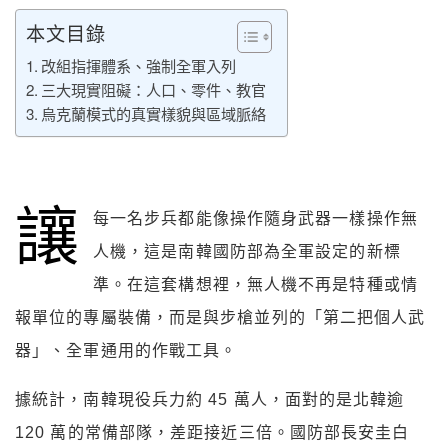
本文目錄
改組指揮體系、強制全軍入列
三大現實阻礙：人口、零件、教官
烏克蘭模式的真實樣貌與區域脈絡
讓
每一名步兵都能像操作隨身武器一樣操作無
人機，這是南韓國防部為全軍設定的新標
準。在這套構想裡，無人機不再是特種或情
報單位的專屬裝備，而是與步槍並列的「第二把個人武
器」、全軍通用的作戰工具。
據統計，南韓現役兵力約 45 萬人，面對的是北韓逾
120 萬的常備部隊，差距接近三倍。國防部長安圭白