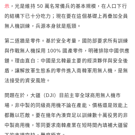
示
，光是維持 50 萬名常備兵的基本規模，在人口下行
的結構下已十分吃力；現在要在這個基礎上再疊加全員
無人機訓練，兵源本身就是瓶頸。
第二道牆是零件。基於安全考量，國防部要求所有訓練
與作戰無人機採用 100% 國產零件，明確排除中國供應
鏈。理由直白：中國是北韓最主要的經濟夥伴與安全後
盾，讓解放軍生態系的零件進入南韓軍用無人機，是無
法接受的資安風險。
問題在於，大疆（DJI）目前主宰全球商用無人機市
場，非中製的同級商用機不論在產能、價格還是效能上
都難以匹敵。要在幾年內湊齊足以訓練數十萬役男的非
中製商用機，等同要求南韓產業在短時間內填補大疆留