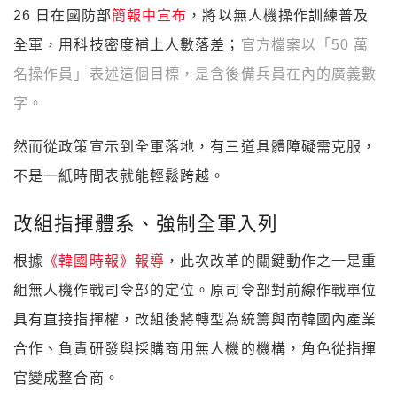
26 日在國防部
簡報中宣布
，將以無人機操作訓練普及
全軍，用科技密度補上人數落差；
官方檔案以「50 萬
名操作員」表述這個目標，是含後備兵員在內的廣義數
字。
然而從政策宣示到全軍落地，有三道具體障礙需克服，
不是一紙時間表就能輕鬆跨越。
改組指揮體系、強制全軍入列
根據
《韓國時報》報導
，此次改革的關鍵動作之一是重
組無人機作戰司令部的定位。原司令部對前線作戰單位
具有直接指揮權，改組後將轉型為統籌與南韓國內產業
合作、負責研發與採購商用無人機的機構，角色從指揮
官變成整合商。