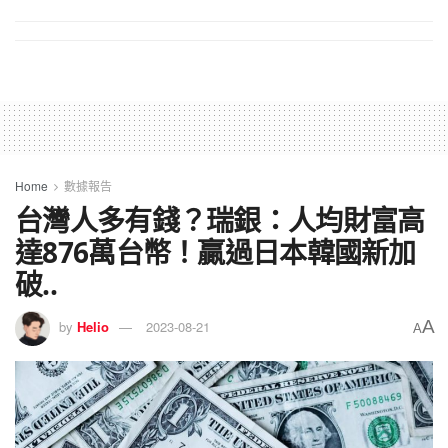
Home
數據報告
台灣人多有錢？瑞銀：人均財富高
達876萬台幣！贏過日本韓國新加
破..
A
by
Helio
2023-08-21
A