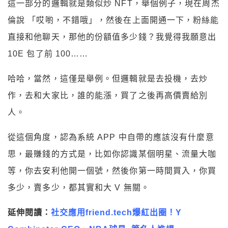
這一部分的邏輯就是類似炒 NFT，舉個例子，現在周杰
倫說 「哎喲，不錯哦」，然後在上面開通一下，粉絲能
直接和他聊天，那他的份額值多少錢？我覺得我願意出
10E 包了前 100……
哈哈，當然，這僅是舉例。但邏輯就是去投機，去炒
作，去和大家比，誰的能漲，買了之後再高價賣給別
人。
從這個角度，認為系統 APP 中自帶的應該沒有什麼意
思，最賺錢的方式是，比如你認識某個明星、流量大咖
等，你去安利他開一個號，然後你第一時間買入，你買
多少，賣多少，都其實和大 V 無關。
延伸閱讀：
社交應用friend.tech爆紅出圈！Y