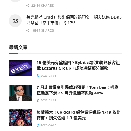
22466 SHARES
美光關掉 Crucial 後出保固改退現金！網友送修 DDR5
只拿回「當下市價」的 17%
18995 SHARES
最新文章
15 億美元有望追回？Bybit 起訴北韓與駭客組
織 Lazarus Group，成功凍結部分贓款
2026-08-08
7 月非農爆冷引爆鴿派預期！Tom Lee：通膨
正穩定下滑，9 月升息機率跌破 40%
2026-08-08
災情擴大！Coldcard 錢包漏洞遭駭 1719 枚比
特幣，損失估破 1.3 億美元
2026-08-08