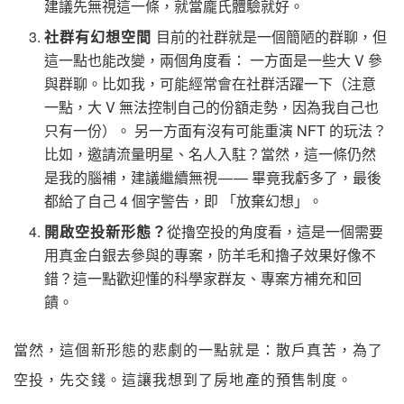
建議先無視這一條，就當龐氏體驗就好。
社群有幻想空間
目前的社群就是一個簡陋的群聊，但
這一點也能改變，兩個角度看： 一方面是一些大 V 參
與群聊。比如我，可能經常會在社群活躍一下（注意
一點，大 V 無法控制自己的份額走勢，因為我自己也
只有一份）。 另一方面有沒有可能重演 NFT 的玩法？
比如，邀請流量明星、名人入駐？當然，這一條仍然
是我的腦補，建議繼續無視 — — 畢竟我虧多了，最後
都給了自己 4 個字警告，即 「放棄幻想」。
開啟空投新形態？
從擼空投的角度看，這是一個需要
用真金白銀去參與的專案，防羊毛和擼子效果好像不
錯？這一點歡迎懂的科學家群友、專案方補充和回
饋。
當然，這個新形態的悲劇的一點就是：散戶真苦，為了
空投，先交錢。這讓我想到了房地產的預售制度。