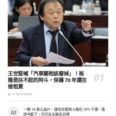
王世堅喊「汽車關稅該廢掉」！裕
隆是扶不起的阿斗，保護 70 年還在
做租賃
41756 SHARES
一顆 18 美元晶片，讓烏克蘭無人機在 GPS 干擾、遙
控中斷下，仍可自主鎖定目標