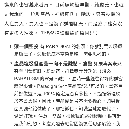
進來的也會越來越貴。 目前處於極早期，純龐氏，也就
是我說的 「垃圾產品、神級龐氏」 階段，只有投機的
人在買入，買入也不是為了群裡聊天，而是為了賭有沒
有更多人進來。 但仍然建議體驗的原因是：
賭一個空投
有 PARADIGM 的名頭，你就別管垃圾還
是龐氏了，怎麼低成本拿幣是唯一需要思考的。
產品垃圾但產品一向不是難點、痛點
如果專案未來
甚至開發群聊、群語音、群檔案等等功能（想必
PARADIGM 的背景不難），屆時一些經營得好的群會
變得很貴。Paradigm 優化產品應該是可以的，當然目
前好像還不是 100% 確定是否有參投，不過按道理應
該不會虛假，因此，產品倒是最不需要擔心，如果後
面真讓他給做成了，那把微信、知識星球給取代了，
倒是好玩。 注意：當然，根據我的虧錢經驗，很可能
是我的幻想，考慮到過去經常因為這種幻想虧錢，我