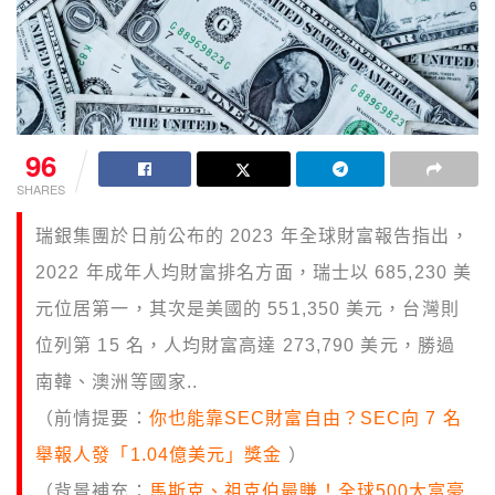
96
SHARES
瑞銀集團於日前公布的 2023 年全球財富報告指出，
2022 年成年人均財富排名方面，瑞士以 685,230 美
元位居第一，其次是美國的 551,350 美元，台灣則
位列第 15 名，人均財富高達 273,790 美元，勝過
南韓、澳洲等國家..
（前情提要：
你也能靠SEC財富自由？SEC向 7 名
舉報人發「1.04億美元」獎金
）
（背景補充：
馬斯克、祖克伯最賺！全球500大富豪