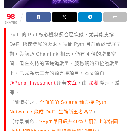
98
SHARES
Pyth 的 Pull 核心機制契合區塊鏈，尤其能支撐
DeFi 快速發展的需求。儘管 Pyth 目前處於發展早
期，與龍頭 Chainlink 相比，仍有 4 倍的增長空
間，但在支持的區塊鏈數量、服務網絡和協議數量
上，已成為第二大的預言機項目。本文源自
@Peng_Investment
所著
文章
，由
深潮
整理、編
譯。
（前情提要：
全面解讀 Solana 預言機 Pyth
Network，能成 DeFi 生態新王者嗎？
）
（背景補充：
$Pyth單日飆升40%！預告上架韓國