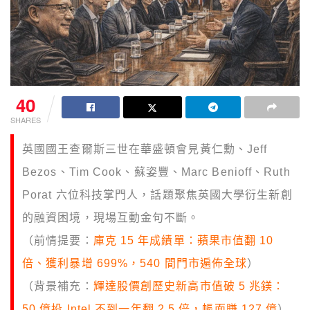
40
SHARES
英國國王查爾斯三世在華盛頓會見黃仁勳、Jeff
Bezos、Tim Cook、蘇姿豐、Marc Benioff、Ruth
Porat 六位科技掌門人，話題聚焦英國大學衍生新創
的融資困境，現場互動金句不斷。
（前情提要：
庫克 15 年成績單：蘋果市值翻 10
倍、獲利暴增 699%，540 間門市遍佈全球
）
（背景補充：
輝達股價創歷史新高市值破 5 兆鎂：
50 億投 Intel 不到一年翻 2.5 倍，帳面賺 127 億
）