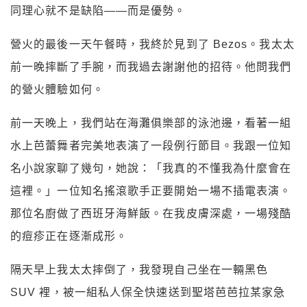
同理心就不是缺陷——而是優勢。
營火的最後一天午餐時，我終於見到了 Bezos。我太太
前一晚摔斷了手腕，而我過去謝謝他的招待。他問我們
的營火體驗如何。
前一天晚上，我們站在海灘俱樂部的泳池邊，看著一組
水上芭蕾舞者完美地表演了一段例行節目。我跟一位知
名小說家聊了幾句，她說：「我真的不懂我為什麼會在
這裡。」一位知名搖滾歌手正要開始一場不插電表演。
那位名廚做了西班牙海鮮飯。在我皮膚深處，一場殘酷
的痘疹正在逐漸成形。
隔天早上我太太摔倒了，我發現自己坐在一輛黑色
SUV 裡，被一組私人保全快速送到聖塔芭芭拉某家急