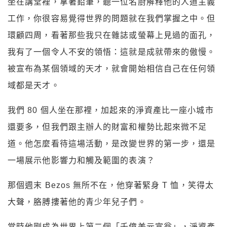
坐在講堂裡，拿著鉛筆，聽一位名廚解釋他的人道主義
工作，你很容易覺得世界的問題就在我們掌握之中。但
環顧四周，看著那些我只在雜誌或螢幕上見過的面孔，
我有了一個令人不安的領悟：這就是成就帶來的傲慢。
被宣布為某個領域的天才，就會開始相信自己在任何領
域都是天才。
我們 80 個人坐在那裡，加起來的淨資產比一座小城市
還要多，但我們跟主辦人的財富和權勢比起來微不足
道。他怎麼看待這場活動，是改變世界的第一步，還是
一場展示他影響力和觸及範圍的表演？
那個週末 Bezos 無所不在，他穿著緊身 T 恤，笑得太
大聲，胳膊摟著他的青少年兒子們。
當時他剛成為世界上第二個「千億美元富翁」，淨資產