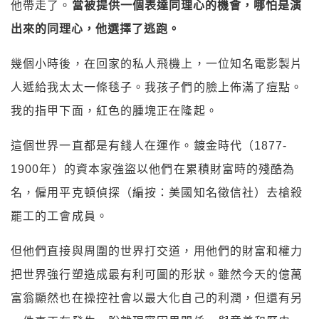
他帶走了。
當被提供一個表達同理心的機會，哪怕是演
出來的同理心，他選擇了逃跑。
幾個小時後，在回家的私人飛機上，一位知名電影製片
人遞給我太太一條毯子。我孩子們的臉上佈滿了痘點。
我的指甲下面，紅色的腫塊正在隆起。
這個世界一直都是有錢人在運作。鍍金時代（1877-
1900年）的資本家強盜以他們在累積財富時的殘酷為
名，僱用平克頓偵探（編按：美國知名徵信社）去槍殺
罷工的工會成員。
但他們直接與周圍的世界打交道，用他們的財富和權力
把世界強行塑造成最有利可圖的形狀。雖然今天的億萬
富翁顯然也在操控社會以最大化自己的利潤，但還有另