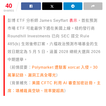
40
SHARES
彭博 ETF 分析師 James Seyffart
表示
，首批預測
市場 ETF 可能最快下週在美國上線。紐約發行商
Roundhill Investments 已向 SEC 提交 Rule
485(b) 生效後修訂案，六檔政治預測市場基金的生
效日期定為 5 月 5 日，涵蓋 2028 總統大選與 2026
中期選舉。
（前情提要：
Polymarket 遭駭客 xorcat 入侵，30
萬筆記錄、漏洞工具全曝光
）
（背景補充：
美國 CFTC 利用 AI 審查加密註冊，主
席：填補裁員空缺、效率變超高
）