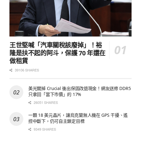
王世堅喊「汽車關稅該廢掉」！裕
隆是扶不起的阿斗，保護 70 年還在
做租賃
39106 SHARES
美光關掉 Crucial 後出保固改退現金！網友送修 DDR5
只拿回「當下市價」的 17%
26051 SHARES
一顆 18 美元晶片，讓烏克蘭無人機在 GPS 干擾、遙
控中斷下，仍可自主鎖定目標
9349 SHARES