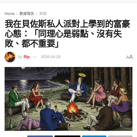
Home
數據報告
美國
我在貝佐斯私人派對上學到的富豪
心態：「同理心是弱點、沒有失
敗、都不重要」
A
by
flip
2026-04-29
A