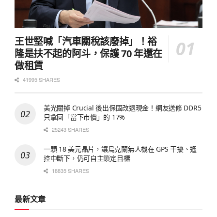
王世堅喊「汽車關稅該廢掉」！裕
隆是扶不起的阿斗，保護 70 年還在
做租賃
41995 SHARES
美光關掉 Crucial 後出保固改退現金！網友送修 DDR5
只拿回「當下市價」的 17%
25243 SHARES
一顆 18 美元晶片，讓烏克蘭無人機在 GPS 干擾、遙
控中斷下，仍可自主鎖定目標
18835 SHARES
最新文章