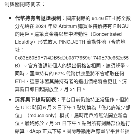
制與關閉時間表：
代幣持有者退還機制
：國庫剩餘的 64.46 ETH 將全數
分配給在 2024 年於 Arbitrum 購買並持續持有 PINGU
的用戶。這筆資金將以集中流動性（Concentrated
Liquidity）形式放入 PINGU/ETH 流動性池（合約地
址：
0x83E60B9F7f4DB5cDb0877659b1740E73c662c55
B）。官方強調每個人的退出價格皆相同，無須競爭。
同時，國庫持有的 57% 代幣供應量將不會領取任何
ETH，這意味著其餘持有者的退出價格將會更佳。清
算窗口即日起開放至 7 月 31 日。
清算與下線時間表
：平台目前仍維持正常運作。但將
在 UTC 時間 6 月 3 日下午 1 點切換為「僅允許減少部
位」（reduce only）模式，屆時用戶將無法開立新倉
位。最終將於 7 月 31 日下午 1 點對所有剩餘部位進行
結算，dApp 正式下線。團隊呼籲用戶應盡早平倉並提