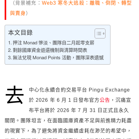
（背景補充：
Web3 寒冬大逃殺：離職、倒閉、轉型
與賣身
）
本文目錄
押注 Monad 慘淡、團隊自二月起零支薪
剩餘國庫資金退還機制與清算時間表
無法兌現 Monad Points 活動，團隊深表遺憾
去
中心化永續合約交易平台 Pingu Exchange
於 2026 年 6 月 1 日發布官方
公告
，沉痛宣
布平台將於 2026 年 7 月 31 日正式且永久
關閉。團隊坦言，在面臨國庫資產不足與前進精力耗盡
的現實下，為了避免將資金繼續虛耗在渺茫的希望中，