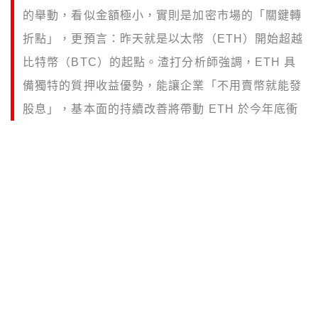
的舉動，看似金額極小，實則是加密市場的「關鍵轉
折點」，更預言：昨天就是以太幣（ETH）開始超越
比特幣（BTC）的起點。渣打分析師強調，ETH 具
備獨特的質押收益優勢，能讓企業「不用賣幣就能發
股息」，基本面的持續改善將帶動 ETH 於今年底衝
上 4,000 美元。
（前情提要：
渣打銀行：現在的以太坊就像 2001 年
的 Amazon！ETH 年底上看 4000 美元、2030 年
衝 4 萬美元
）
（背景補充：
渣打銀行宣布 2030 年前裁撤 15% 後
勤員工！CEO 坦言：用 AI 取代「低價值人力」
）