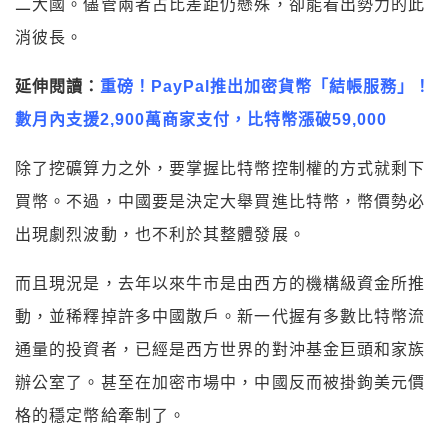
二大國。儘管兩者占比差距仍懸殊，卻能看出勢力的此
消彼長。
延伸閱讀：
重磅！PayPal推出加密貨幣「結帳服務」！
數月內支援2,900萬商家支付，比特幣漲破59,000
除了挖礦算力之外，要掌握比特幣控制權的方式就剩下
買幣。不過，中國要是決定大舉買進比特幣，幣價勢必
出現劇烈波動，也不利於其整體發展。
而且現況是，去年以來牛市是由西方的機構級資金所推
動，並稀釋掉許多中國散戶。新一代握有多數比特幣流
通量的投資者，已經是西方世界的對沖基金巨頭和家族
辦公室了。甚至在加密市場中，中國反而被掛鉤美元價
格的穩定幣給牽制了。