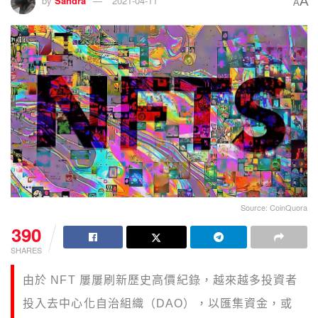
A
by
Sandra
2021-04-11
A
Source: CoinQuora
390
SHARES
由於 NFT 屢屢刷新歷史高價紀錄，越來越多投資者
投入去中心化自治組織（DAO），以匯集資金，或