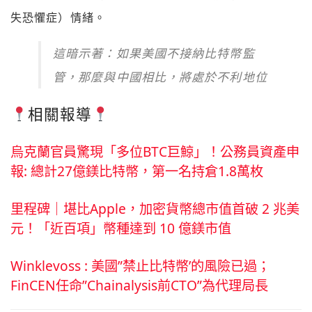
失恐懼症）情緒。
這暗示著：如果美國不接納比特幣監
管，那麼與中國相比，將處於不利地位
相關報導
烏克蘭官員驚現「多位BTC巨鯨」！公務員資產申
報: 總計27億鎂比特幣，第一名持倉1.8萬枚
里程碑｜堪比Apple，加密貨幣總市值首破 2 兆美
元！「近百項」幣種達到 10 億鎂市值
Winklevoss : 美國”禁止比特幣’的風險已過；
FinCEN任命”Chainalysis前CTO”為代理局長