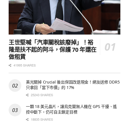
王世堅喊「汽車關稅該廢掉」！裕
隆是扶不起的阿斗，保護 70 年還在
做租賃
41995 SHARES
美光關掉 Crucial 後出保固改退現金！網友送修 DDR5
只拿回「當下市價」的 17%
25243 SHARES
一顆 18 美元晶片，讓烏克蘭無人機在 GPS 干擾、遙
控中斷下，仍可自主鎖定目標
18835 SHARES