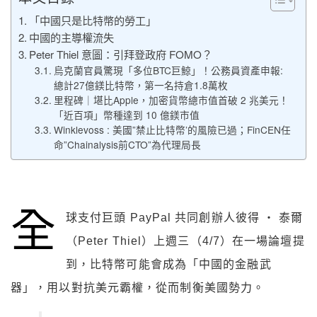
「中國只是比特幣的勞工」
中國的主導權流失
Peter Thiel 意圖：引拜登政府 FOMO？
烏克蘭官員驚現「多位BTC巨鯨」！公務員資產申報:
總計27億鎂比特幣，第一名持倉1.8萬枚
里程碑｜堪比Apple，加密貨幣總市值首破 2 兆美元！
「近百項」幣種達到 10 億鎂市值
Winklevoss : 美國”禁止比特幣’的風險已過；FinCEN任
命”Chainalysis前CTO”為代理局長
全
球支付巨頭 PayPal 共同創辦人彼得 ‧ 泰爾
（Peter Thiel）上週三（4/7）在一場論壇提
到，比特幣可能會成為「中國的金融武
器」，用以對抗美元霸權，從而制衡美國勢力。