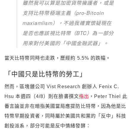
雖然我可以算是加密貨幣擁護者，或是
支持比特幣極端主義（pro-Bitcoin
maxiamlism），不過我確實懷疑現在
是否也應該視比特幣（BTC）為一部分
用來對付美國的「中國金融武器」。
當天比特幣同時也走跌，歷經約 5.5% 的跌幅。
「中國只是比特幣的勞工」
然而，區塊鏈公司 Vist Research 創辦人 Fenix C.
Hsu 本週四（4/8）則在臉書撰文
指出
，Peter Thiel 此
番言論並非在暗指美國當局應提防比特幣，因為他是比
特幣早期投資者，同時屬於美國共和黨的「反中」科技
創投派系，部分可能是反中情緒發酵：