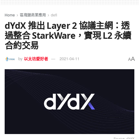
Home
區塊鏈商業應用
defi
dYdX 推出 Layer 2 協議主網：透
過整合 StarkWare，實現 L2 永續
合約交易
A
by
以太坊愛好者
2021-04-11
A
Source: dYdX