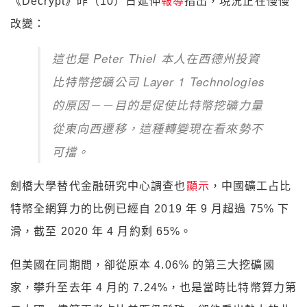
《Decrypt》昨（10）日延伸
報導
指出，現況正在慢慢
改變：
這也是 Peter Thiel 本人在西德州投資
比特幣挖礦公司 Layer 1 Technologies
的原因－－目的是促使比特幣挖礦力量
從東向西遷移，這種轉變現在看來勢不
可擋。
劍橋大學替代金融研究中心調查也
顯示
，中國礦工占比
特幣全網算力的比例已經自 2019 年 9 月超過 75% 下
滑，截至 2020 年 4 月約剩 65%。
但美國在同期間，卻從原本 4.06% 的第三大挖礦國
家，攀升至去年 4 月的 7.24%，也是當時比特幣算力第