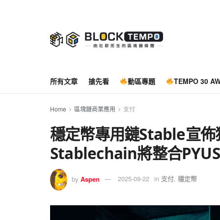
所有文章
搶先看
動區專題
TEMPO 30 A
Home
區塊鏈商業應用
支付
穩定幣專用鏈Stable宣佈
Stablechain將整合P
by
Aspen
2025-09-22
in
支付
,
穩定幣