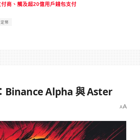
mo等支付商、觸及超20億用戶錢包支付
穩定幣
nce Alpha 與 Aster
A
A