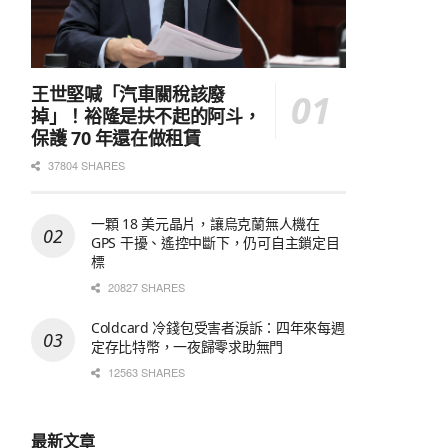
王世堅喊「汽車關稅該廢
掉」！裕隆是扶不起的阿斗，
保護 70 年還在做租賃
37804 SHARES
一顆 18 美元晶片，讓烏克蘭無人機在
GPS 干擾、遙控中斷下，仍可自主鎖定目
標
20827 SHARES
Coldcard 冷錢包受害者淚訴：四年來每週
定存比特幣，一夜歸零求助無門
12563 SHARES
最新文章