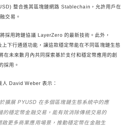
YUSD) 整合進其區塊鏈網路 Stablechain，允許用戶在
金融交易。
過程將採用跨鏈協議 LayerZero 的最新技術。此外，
容性以及上下行通道功能，讓這款穩定幣能在不同區塊鏈生態
將在未來數月內共同探索基於支付和穩定幣應用的創
的採用。
 David Weber 表示：
致力於擴展 PYUSD 在多個區塊鏈生態系統中的應
、無縫的穩定幣金融交易，能有效消除傳統交易的
 開啟更多商業應用場景，推動穩定幣在金融生