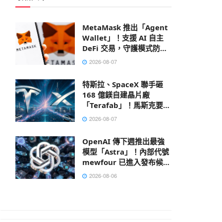
MetaMask 推出「Agent
Wallet」！支援 AI 自主
DeFi 交易，守護模式防禦
鏈上風險
2026-08-07
特斯拉、SpaceX 聯手砸
168 億鎂自建晶片廠
「Terafab」！馬斯克要打
造地表最大建築
2026-08-07
OpenAI 傳下週推出最強
模型「Astra」！內部代號
mewfour 已進入發布候選
階段
2026-08-06