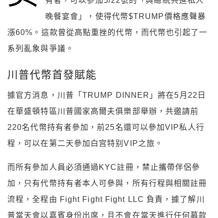
有者，可以參加5/22號的「與總統共進私人
晚餐宴會」，使得代幣$TRUMP價格應聲暴
漲60%。這款曾從高點重挫的代幣，而代幣也引起了一
系列亂象與爭議。
川普代幣首發賦能
據官方消息，川普「TRUMP DINNER」將在5月22日
在華盛頓特區川普國家高爾夫俱樂部舉辦，共邀請前
220名代幣持有者參加，前25名還可以參加VIP私人行
程，可以在第二天參加白宫特别VIP之旅。
而所有參加人員必須通過KYC註冊，禁止攜帶伴侶參
加，只有代幣持有者本人可參與，所有行程與相關註冊
流程，全程由 Fight Fight Fight LLC 負責，據了解川
普當天會以嘉賓身份出席，且不會在當天進行任何募款