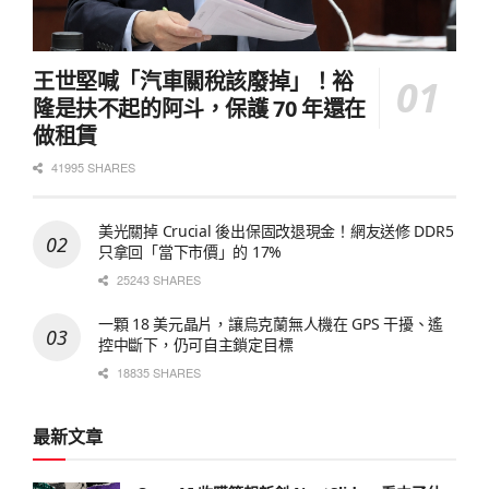
王世堅喊「汽車關稅該廢掉」！裕
隆是扶不起的阿斗，保護 70 年還在
做租賃
41995 SHARES
美光關掉 Crucial 後出保固改退現金！網友送修 DDR5
只拿回「當下市價」的 17%
25243 SHARES
一顆 18 美元晶片，讓烏克蘭無人機在 GPS 干擾、遙
控中斷下，仍可自主鎖定目標
18835 SHARES
最新文章