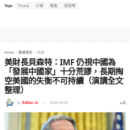
Tags:
Trump
川普
賦能
迷因幣
Home
數據報告
美國
美財長貝森特：IMF 仍視中國為
「發展中國家」十分荒謬，長期掏
空美國的失衡不可持續（演講全文
整理）
A
by
Editor Jr.
2025-04-24
A