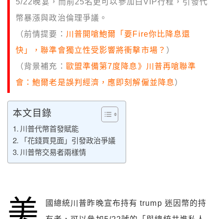
5/22晚宴，而前25名更可以參加白VIP行程，引發代
幣暴漲與政治倫理爭議。
（前情提要：
川普開嗆鮑爾「要Fire你比降息還
快」，聯準會獨立性受影響將衝擊市場？
）
（背景補充：
歐盟準備第7度降息》川普再嗆聯準
會：鮑爾老是誤判經濟，應即刻解僱並降息
）
本文目錄
川普代幣首發賦能
「花錢買見面」引發政治爭議
川普幣交易者兩樣情
美
國總統川普昨晚宣布持有 trump 迷因幣的持