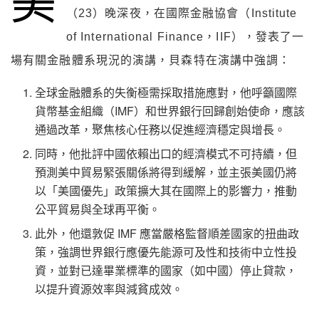
美
（23）晚深夜，在國際金融協會（Institute
of International Finance，IIF），發表了一
場有關金融體系現況的演講，貝森特在演講中強調：
全球金融體系的失衡極需採取措施應對，他呼籲國際
貨幣基金組織（IMF）和世界銀行回歸創始使命，應該
通過改革，聚焦核心任務以促進經濟穩定與增長。
同時，他批評中國依賴出口的經濟模式不可持續，但
預測美中貿易緊張關係將得到緩解，並主張美國仍將
以「美國優先」政策擴大其在國際上的影響力，推動
公平貿易與全球再平衡。
此外，他還敦促 IMF 應當嚴格監督順差國家的扭曲政
策，強調世界銀行應優先能源可及性和技術中立性投
資，並對已達畢業標準的國家（如中國）停止貸款，
以提升資源效率與減貧成效。