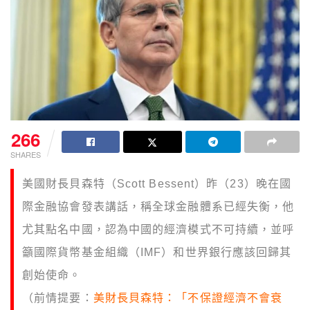
266
SHARES
美國財長貝森特（Scott Bessent）昨（23）晚在國
際金融協會發表講話，稱全球金融體系已經失衡，他
尤其點名中國，認為中國的經濟模式不可持續，並呼
籲國際貨幣基金組織（IMF）和世界銀行應該回歸其
創始使命。
（前情提要：
美財長貝森特：「不保證經濟不會衰