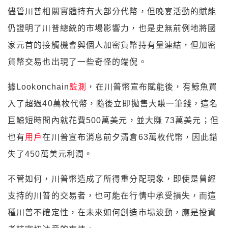
儘管川普相關實體持有大部分代幣，但晚宴活動的賦能
仍證明了川普總統的市場影響力，也是史無前例地將國
家元首的接觸機會與個人加密貨幣持有量連結，但加密
貨幣交易也出現了一些奇怪的端倪。
據Lookonchain
監測
，在川普幣宣布賦能後，有鯨魚買
入了超過40萬枚代幣，隨後立即拋售大賺一筆錢，這名
巨鯨短時間內就花費500萬美元，並大賺 73萬美元；但
也有
用戶
在川普宣布消息前夕清倉63萬枚代幣，因此錯
失了450萬美元利潤。
不管如何，川普幣造成了所得重分配現象，即使是曾經
支持的川普的交易者，也可能在行情中承受損失，而這
種川普不確定性，在未來如何創造市場波動，應是投資