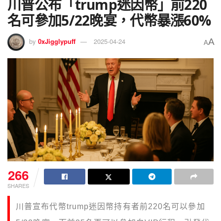
川普公布「trump迷因幣」前220
名可參加5/22晚宴，代幣暴漲60%
A
by
0xJigglypuff
2025-04-24
A
266
SHARES
川普宣布代幣trump迷因幣持有者前220名可以參加