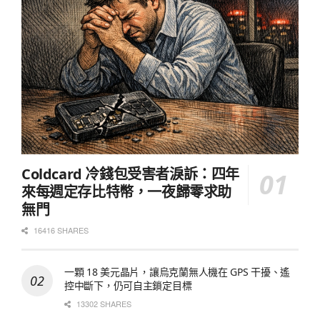
Coldcard 冷錢包受害者淚訴：四年
來每週定存比特幣，一夜歸零求助
無門
16416 SHARES
一顆 18 美元晶片，讓烏克蘭無人機在 GPS 干擾、遙
控中斷下，仍可自主鎖定目標
13302 SHARES