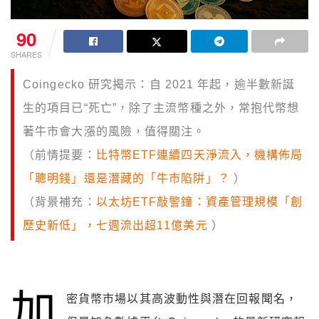
90
SHARES
Coingecko 研究揭示：自 2021 年起，逾半數新誕
生的項目已“死亡”，除了主流幣種之外，常抱代幣想
著牛市會大漲的風險，值得關注。
（前情提要：
比特幣ETF連續四天淨流入，機構佈局
「聰明錢」還是潛藏的「牛市陷阱」？
）
（背景補充：
以太坊ETF敲警鐘：資產管理規模「創
歷史新低」，七週流出超11億美元
）
加
密貨幣市場以其高波動性與潛在回報聞名，