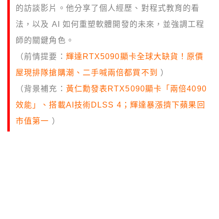
的訪談影片。他分享了個人經歷、對程式教育的看
法，以及 AI 如何重塑軟體開發的未來，並強調工程
師的關鍵角色。
（前情提要：
輝達RTX5090顯卡全球大缺貨！原價
屋現排隊搶購潮、二手喊兩倍都買不到
）
（背景補充：
黃仁勳發表RTX5090顯卡「兩倍4090
效能」、搭載AI技術DLSS 4；輝達暴漲擠下蘋果回
市值第一
）
本文目錄
Dohmke 背景介紹
AI：開發者的超級助推器
人類工程師的未來：創造力與系統思維
給學習者與開發者的建議