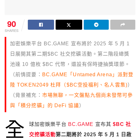
90
SHARES
加密娛樂平台 BC.GAME 宣布將於 2025 年 5 月 1
日展開其第二期$BC 社交挖礦活動。第二階段總獎
池達 10 億枚 $BC 代幣，還設有保時捷抽獎環節。
（前情提要：
BC.GAME「Untamed Arena」派對登
陸 TOKEN2049 杜拜（$BC空投福利、名人雲集)
）
（背景補充：
市場無聊，一文盤點九個尚未發幣可參
與「積分挖礦」的 DeFi 協議
）
全
球加密娛樂平台
BC.GAME
宣布其
$BC 社
交挖礦活動
第二期將於 2025 年 5 月 1 日啟