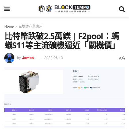
Home
區塊鏈商業應用
比特幣跌破2.5萬鎂 | F2pool：螞
蟻S11等主流礦機逼近「關機價」
A
by
James
2022-06-13
A