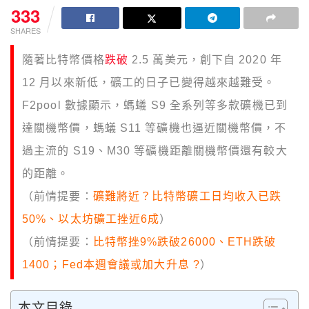
333
SHARES
隨著比特幣價格
跌破
2.5 萬美元，創下自 2020 年
12 月以來新低，礦工的日子已變得越來越難受。
F2pool 數據顯示，螞蟻 S9 全系列等多款礦機已到
達關機幣價，螞蟻 S11 等礦機也逼近關機幣價，不
過主流的 S19、M30 等礦機距離關機幣價還有較大
的距離。
（前情提要：
礦難將近？比特幣礦工日均收入已跌
50%、以太坊礦工挫近6成
）
（前情提要：
比特幣挫9%跌破26000、ETH跌破
1400；Fed本週會議或加大升息 ?
）
本文目錄