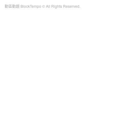
動區動趨 BlockTempo © All Rights Reserved.