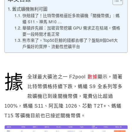
舊式礦機無利可圖
快賠錢了！比特幣價格逼近多款礦機「關機幣價」: 螞
蟻 S11、神馬 M10 …
華碩許先越：加密貨幣挖礦 GPU 需求正在枯竭，價格
要一段時間才能正常
熊市來了，Top50巨鯨的錢都去哪了？盤點8個Defi大
戶偏好的質押、流動性挖礦平台
據
全球最大礦池之一 F2pool
數據
顯示，隨著
比特幣價格持續下跌，螞蟻 S9 全系列等多
款礦機已到達關機幣價，電費佔比超過
100%，螞蟻 S11、阿瓦隆 1026、芯動 T2T+、螞蟻
T15 等礦機目前也已接近關機幣價。