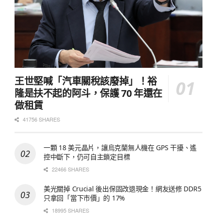
王世堅喊「汽車關稅該廢掉」！裕
隆是扶不起的阿斗，保護 70 年還在
做租賃
41756 SHARES
一顆 18 美元晶片，讓烏克蘭無人機在 GPS 干擾、遙
控中斷下，仍可自主鎖定目標
22466 SHARES
美光關掉 Crucial 後出保固改退現金！網友送修 DDR5
只拿回「當下市價」的 17%
18995 SHARES