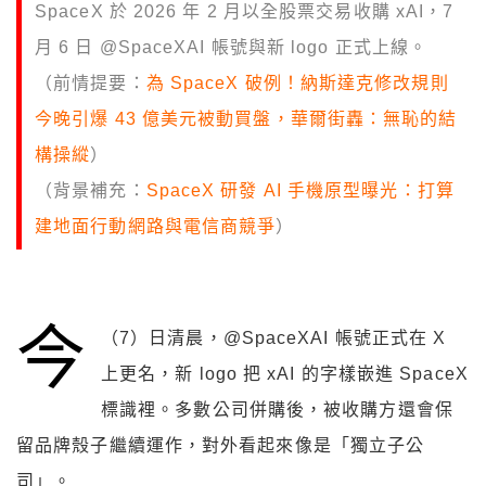
SpaceX 於 2026 年 2 月以全股票交易收購 xAI，7
月 6 日 @SpaceXAI 帳號與新 logo 正式上線。
（前情提要：
為 SpaceX 破例！納斯達克修改規則
今晚引爆 43 億美元被動買盤，華爾街轟：無恥的結
構操縱
）
（背景補充：
SpaceX 研發 AI 手機原型曝光：打算
建地面行動網路與電信商競爭
）
今
（7）日清晨，@SpaceXAI 帳號正式在 X
上更名，新 logo 把 xAI 的字樣嵌進 SpaceX
標識裡。多數公司併購後，被收購方還會保
留品牌殼子繼續運作，對外看起來像是「獨立子公
司」。