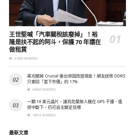
王世堅喊「汽車關稅該廢掉」！裕
隆是扶不起的阿斗，保護 70 年還在
做租賃
41955 SHARES
美光關掉 Crucial 後出保固改退現金！網友送修 DDR5
只拿回「當下市價」的 17%
24963 SHARES
一顆 18 美元晶片，讓烏克蘭無人機在 GPS 干擾、遙
控中斷下，仍可自主鎖定目標
18816 SHARES
最新文章