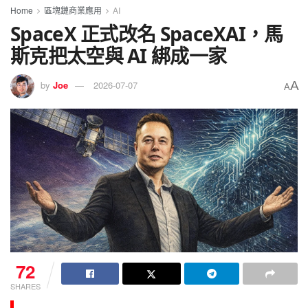
Home
區塊鏈商業應用
AI
SpaceX 正式改名 SpaceXAI，馬
斯克把太空與 AI 綁成一家
A
by
Joe
2026-07-07
A
72
SHARES