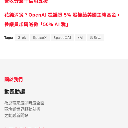
營收分潤＋信用支援
花錢消災？OpenAI 提議捐 5% 股權給美國主權基金，
參議員加碼喊徵「50% AI 稅」
Tags:
Grok
SpaceX
SpaceXAI
xAI
馬斯克
關於我們
動區動趨
為您帶來最即時最全面
區塊鏈世界脈動剖析
之動感新聞站