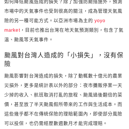
如何降低颱風造成的損失？除了加強防颱措施外，預測
市場中的天氣事件也受到很高的關注，成為管理天氣風
險的另一種可能方式。以亞洲市場為主的
yoyo
market
，目前也推出台灣在地天氣預測類別，包含了氣
溫、颱風等天氣事件。
颱風對台灣人造成的「小損失」，沒有保
險
颱風影響對台灣造成的損失，除了動輒數十億元的農業
災損外，更多是統計表以外的部分：夜市攤販停業一天
少掉的收入、航班取消打亂的旅程、颱風過後翻倍的菜
價，甚至放了半天颱風假所帶來的工作與生活成本。而
這些幾乎都不在傳統保險的理賠範圍內，即使部分風險
可以投保，也仍需經歷數週數月才能完成理賠。