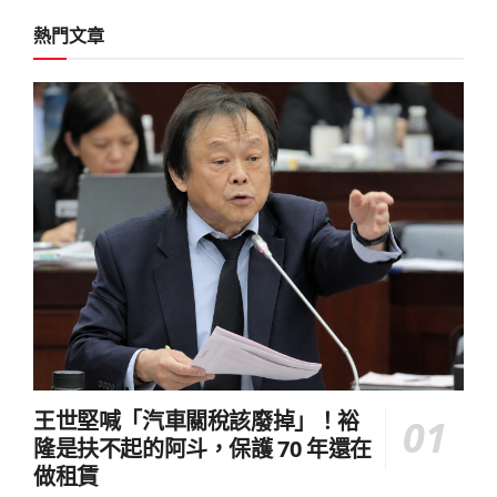
熱門文章
王世堅喊「汽車關稅該廢掉」！裕
隆是扶不起的阿斗，保護 70 年還在
做租賃