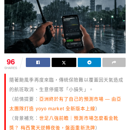
96
SHARES
隨著颱風季再度來臨，傳統保險難以覆蓋因天氣造成
的航班取消、生意停擺等「小損失」。
（前情提要：
亞洲終於有了自己的預測市場 — 由亞
太團隊打造 yoyo market 全新版本上線
）
（背景補充：
世足八強前瞻｜預測市場怎麼看金靴
獎？ 梅西驚天逆轉夜後，盤面重新洗牌
）