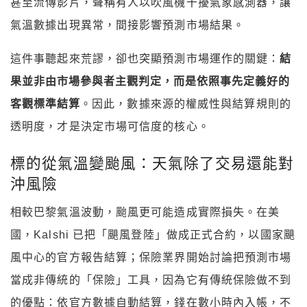
甚至流傳影片，聲稱有人以吹風機干擾氣象感測器，讓
氣溫數據出現異常，間接影響預測市場結果。
這件事聽起來荒謬，卻也突顯預測市場運作的關鍵：
結
果並非由市場參與者主觀判定，而是依照事先定義好的
客觀標準結算
。因此，數據來源的權威性與結算規則的
透明度，才是決定市場可信度的核心。
標的從氣溫變颱風：天氣除了交易還能對
沖風險
相較巴黎氣溫波動，颱風更可能造成實際損失。在美
國，Kalshi 已把「颶風登陸」做成正式合約，以國家颶
風中心的官方報告結算；保險業界開始討論把預測市場
當成非傳統的「保險」工具，因為它有傳統保險做不到
的優點：依官方數據自動結算，錢在數小時內入帳，不