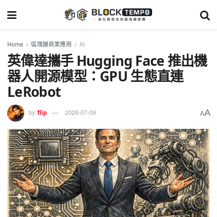
Home
區塊鏈商業應用
AI
英偉達攜手 Hugging Face 推出機
器人開源模型：GPU 生態直連
LeRobot
A
by
flip
2026-07-09
A