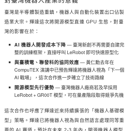
臺灣是半導體製造重鎮，機器人與自動化裝置出口佔製
造業大宗。輝達這次將開源模型直連 GPU 生態，對臺
灣的影響在於：
AI 機器人開發成本下降
— 臺灣新創不再需要自建完
整的訓練框架，直接呼叫 LeRobot 即可快速原型化
與臺積電、聯發科的協同效應
— 黃仁勳去年在
CompuTEX 演講中已預告輝達將機器人視為「下一個
AI 戰場」，這次合作進一步確立了技術路線
開源模型先行優勢
— 臺灣機器人廠商若及早採用
LeRobot + GR00T 模型，可在量產階段取得競爭先機
這次合作也呼應了輝達近來持續擴張的「機器人基礎模
型」策略。輝達已將機器人視為與自然語言處理同等重
要的 AI 賽道，預計在未來 2-3 年內，開源機器人模型