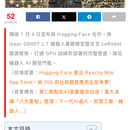
52
SHARES
輝達 7 月 9 日宣布與 Hugging Face 合作，將
Isaac GR00T 1.7 機器人基礎模型整合至 LeRobot
開源框架，打通 GPU 訓練到部署的完整管道，降低
機器人 AI 開發門檻。
（前情提要：
Hugging Face 推出 Reachy Mini
App Store，逾 200 款社群開發應用全部免費
）
（背景補充：
黃仁勳點名43家臺廠全拉漲！臺大演
講「六大重點」整理：下一代AI晶片、智慧工廠、機
器人…
）
本文目錄