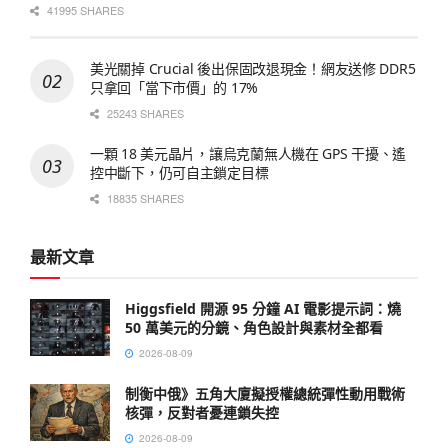
41995 SHARES
美光關掉 Crucial 後出保固改退現金！網友送修 DDR5
只拿回「當下市價」的 17%
25243 SHARES
一顆 18 美元晶片，讓烏克蘭無人機在 GPS 干擾、遙
控中斷下，仍可自主鎖定目標
18835 SHARES
最新文章
Higgsfield 開源 95 分鐘 AI 電影提示詞：燒
50 萬美元的分鏡、角色設計與素材全都看
2026-08-09
制衡中俄》五角大廈擬授權總統彈性動用戰術
核彈，反對者憂連鎖失控
2026-08-09