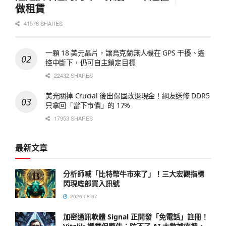
做租賃
41578 SHARES
一顆 18 美元晶片，讓烏克蘭無人機在 GPS 干擾、遙
控中斷下，仍可自主鎖定目標
22432 SHARES
美光關掉 Crucial 後出保固改退現金！網友送修 DDR5
只拿回「當下市價」的 17%
17953 SHARES
最新文章
分析師喊「比特幣牛市來了」！三大宏觀指標
閃現底部買入訊號
2026-08-07
加密通訊軟體 Signal 正開發「免電話」註冊！