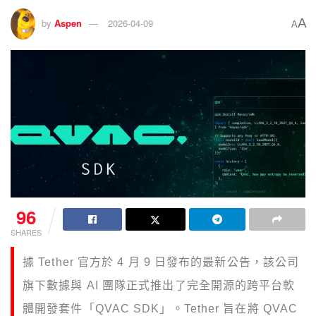
A
by
Aspen
2026-04-09
A
96
SHARES
據 Tether 官方於 4 月 9 日發布的最新公告，該公司
旗下數據與 AI 團隊正式推出了完全開源的跨平台軟
體開發套件「QVAC SDK」。Tether 旨在將 QVAC