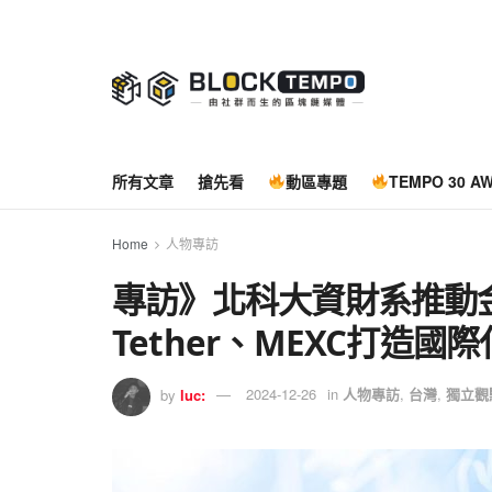
所有文章
搶先看
動區專題
TEMPO 30 A
Home
人物專訪
專訪》北科大資財系推動
Tether、MEXC打造國
by
luc:
2024-12-26
in
人物專訪
,
台灣
,
獨立觀