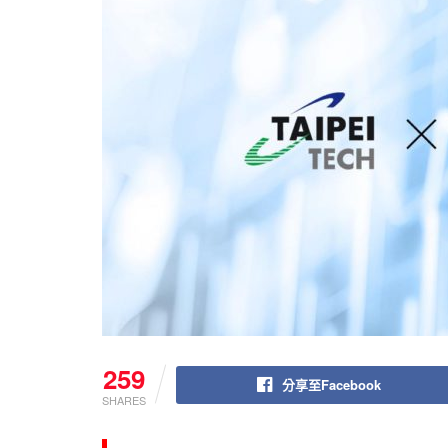
259
分享至Facebook
SHARES