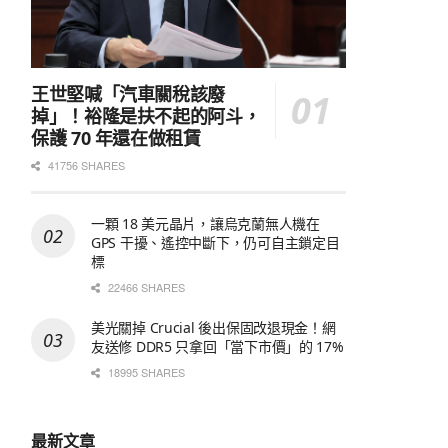
王世堅喊「汽車關稅該廢
掉」！裕隆是扶不起的阿斗，
保護 70 年還在做租賃
41756 SHARES
一顆 18 美元晶片，讓烏克蘭無人機在
GPS 干擾、遙控中斷下，仍可自主鎖定目
標
22466 SHARES
美光關掉 Crucial 後出保固改退現金！網
友送修 DDR5 只拿回「當下市價」的 17%
18995 SHARES
最新文章