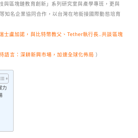
技與區塊鏈教育創新」系列研究室與產學專班，更與
EXC 等知名企業協同合作，以台灣在地銜接國際動態培育
士盧加諾，與比特幣教父、Tether執行長..共談區塊
 種支持語言：深耕新興市場，加速全球化佈局
）
實力
場