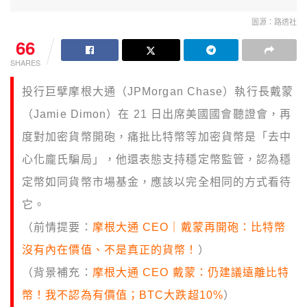
圖源：路透社
66
SHARES
投行巨擘摩根大通（JPMorgan Chase）執行長戴蒙
（Jamie Dimon）在 21 日出席美國國會聽證會，再
度對加密貨幣開砲，痛批比特幣等加密貨幣是「去中
心化龐氏騙局」，他還表態支持穩定幣監管，認為穩
定幣如同貨幣市場基金，應該以完全相同的方式看待
它。
（前情提要：
摩根大通 CEO｜戴蒙再開砲：比特幣
沒有內在價值、不是真正的貨幣！
）
（背景補充：
摩根大通 CEO 戴蒙：仍建議遠離比特
幣！我不認為有價值；BTC大跌超10%
）