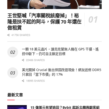
王世堅喊「汽車關稅該廢掉」！裕
隆是扶不起的阿斗，保護 70 年還在
做租賃
41756 SHARES
一顆 18 美元晶片，讓烏克蘭無人機在 GPS 干擾、遙
控中斷下，仍可自主鎖定目標
22466 SHARES
美光關掉 Crucial 後出保固改退現金！網友送修 DDR5
只拿回「當下市價」的 17%
18995 SHARES
最新文章
15 億美元有望追回？Bybit 起訴北韓與駭客組