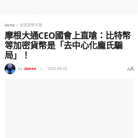
Home
加密貨幣市場
摩根大通CEO國會上直嗆：比特幣
等加密貨幣是「去中心化龐氏騙
局」！
A
by
James
2022-09-22
A