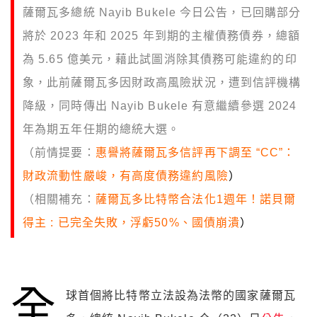
薩爾瓦多總統 Nayib Bukele 今日公告，已回購部分
將於 2023 年和 2025 年到期的主權債務債券，總額
為 5.65 億美元，藉此試圖消除其債務可能違約的印
象，此前薩爾瓦多因財政高風險狀況，遭到信評機構
降級，同時傳出 Nayib Bukele 有意繼續參選 2024
年為期五年任期的總統大選。
（前情提要：
惠譽將薩爾瓦多信評再下調至 “CC”：
財政流動性嚴峻，有高度債務違約風險
）
（相關補充：
薩爾瓦多比特幣合法化1週年！諾貝爾
得主 : 已完全失敗，浮虧50%、國債崩潰
）
全
球首個將比特幣立法設為法幣的國家薩爾瓦