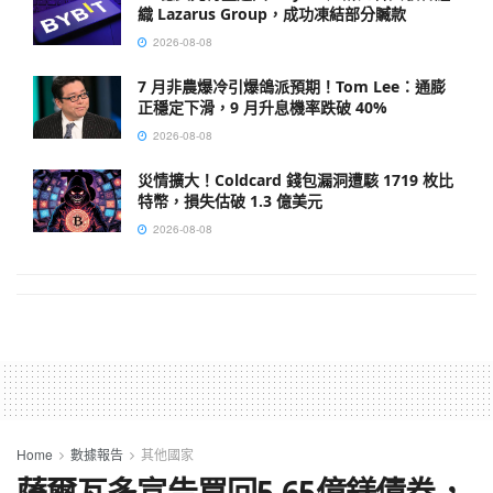
織 Lazarus Group，成功凍結部分贓款
2026-08-08
7 月非農爆冷引爆鴿派預期！Tom Lee：通膨
正穩定下滑，9 月升息機率跌破 40%
2026-08-08
災情擴大！Coldcard 錢包漏洞遭駭 1719 枚比
特幣，損失估破 1.3 億美元
2026-08-08
Home
數據報告
其他國家
薩爾瓦多宣告買回5.65億鎂債券，