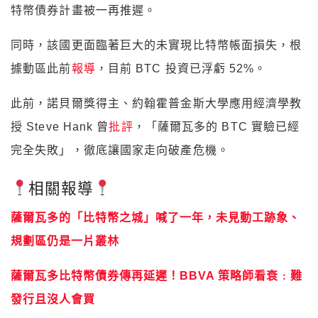
特幣債券計畫被一再推遲。
同時，該國更面臨著巨大的未實現比特幣帳面損失，根
據動區此前
報導
，目前 BTC 投資已浮虧 52%。
此前，諾貝爾獎得主、約翰霍普金斯大學應用經濟學教
授 Steve Hank 曾
批評
，「薩爾瓦多的 BTC 實驗已經
完全失敗」，徹底讓國家走向破產危機。
相關報導
薩爾瓦多的「比特幣之城」喊了一年，未見動工跡象、
規劃區仍是一片叢林
薩爾瓦多比特幣債券傳再延遲！BBVA 策略師看衰﹕難
發行且沒人會買