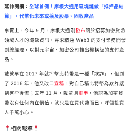
延伸閱讀：
全球首例！摩根大通用區塊鏈做「抵押品結
算」，代幣化未來或擴及股票、固收產品
事實上，今年 9 月，摩根大通剛
發布
關於招募加密貨幣
領域人才的職缺資訊，尋求精通 Web3 的支付業務開發
副總經理，以對元宇宙、加密公司推出機構級的支付產
品。
戴蒙早在 2017 年就抨擊比特幣是一種「欺詐」，但到
了 2018 年，他又改口
宣稱
，對自己稱比特幣為欺詐感
到有些後悔；去年 11 月，戴蒙則
重申
，他認為加密貨
幣沒有任何內在價值，就只是在買代幣而已，呼籲投資
人千萬小心。
相關報導