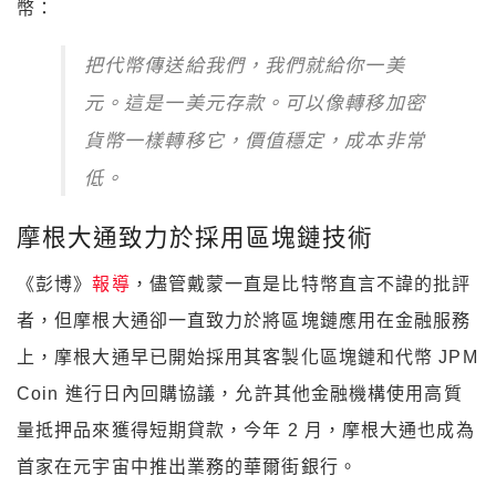
幣：
把代幣傳送給我們，我們就給你一美
元。這是一美元存款。可以像轉移加密
貨幣一樣轉移它，價值穩定，成本非常
低。
摩根大通致力於採用區塊鏈技術
《彭博》
報導
，儘管戴蒙一直是比特幣直言不諱的批評
者，但摩根大通卻一直致力於將區塊鏈應用在金融服務
上，摩根大通早已開始採用其客製化區塊鏈和代幣 JPM
Coin 進行日內回購協議，允許其他金融機構使用高質
量抵押品來獲得短期貸款，今年 2 月，摩根大通也成為
首家在元宇宙中推出業務的華爾街銀行。