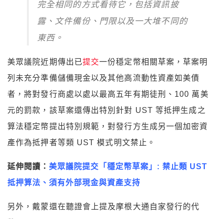
完全相同的方式看待它，包括資訊披
露、文件備份、門限以及一大堆不同的
東西。
美眾議院近期傳出已
提交
一份穩定幣相關草案，草案明
列未充分準備儲備現金以及其他高流動性資產如美債
者，將對發行商處以處以最高五年有期徒刑、100 萬美
元的罰款，該草案還傳出特別針對 UST 等抵押生成之
算法穩定幣提出特別規範，對發行方生成另一個加密資
產作為抵押者等類 UST 模式明文禁止。
延伸閱讀：
美眾議院提交「穩定幣草案」: 禁止類 UST
抵押算法、須有外部現金與資產支持
另外，戴蒙還在聽證會上提及摩根大通自家發行的代