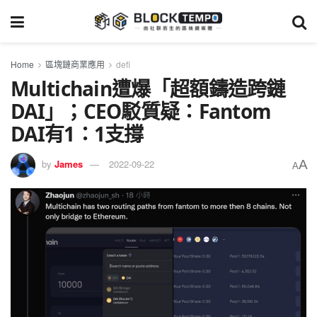
Home
區塊鏈商業應用
defi
Multichain遭爆「超額鑄造跨鏈
DAI」；CEO駁質疑：Fantom
DAI有1：1支撐
A
by
James
2022-09-22
A