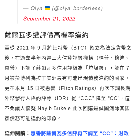
— Olya
(@olya_borderless)
September 21, 2022
薩爾瓦多遭評價高機率違約
至從 2021 年 9 月將比特幣（BTC）確立為法定貨幣之
後，在過去半年內遭三大信貸評級機構（標普、穆迪、
惠譽）下調了薩爾瓦多信用評級為「垃圾級」，並在 7
月被彭博列為拉丁美洲最有可能出現債務違約的國家，
更在本月 15 日被惠譽（Fitch Ratings）再次下調長期
外幣發行人違約評等（IDR）從 “CCC” 降至 “CC”，這
不免讓人懷疑 Nayib Bukele 此次回購是試圖消除其國
家債務可能違約的印象。
延伸閱讀：
惠譽將薩爾瓦多信評再下調至 “CC”：財政