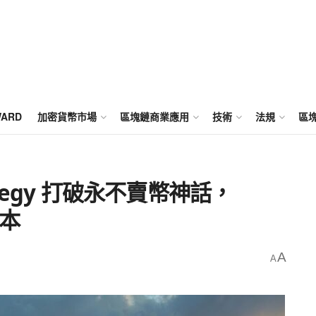
WARD
加密貨幣市場
區塊鏈商業應用
技術
法規
區
ategy 打破永不賣幣神話，
治本
A
A