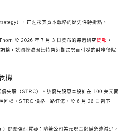
rategy），正迎來其資本戰略的歷史性轉折點。
x Thorn 於 2026 年 7 月 3 日發布的每週研究
簡報
，
本管理調整，試圖撲滅因比特幣近期跌勢而引發的財務後院
危機
旗艦優先股（STRC）。該優先股原本設計在 100 美元面
，STRC 價格一路狂瀉，於 6 月 26 日創下
Dorman）開始強烈質疑：隨著公司美元現金儲備急遽減少，