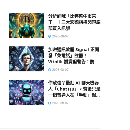
分析師喊「比特幣牛市來
了」！三大宏觀指標閃現底
部買入訊號
2026-08-07
加密通訊軟體 Signal 正開
發「免電話」註冊！
Vitalik 讚賞但警告：防不
了 AI 大數據肉搜，偽匿名
2026-08-07
性已死
你敢信？最紅 AI 聊天機器
人「ChatTJB」，背後只是
一個普通人在「手動」敲出
回覆
2026-08-07