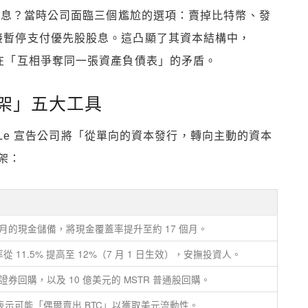
先股股息？當時公司面臨三個尷尬的選項：賣掉比特幣、發
直接暫停支付優先股股息。這凸顯了其資本結構中，
者正在「互相爭奪同一張資產負債表」的矛盾。
框架」五大工具
ong Le 宣告公司將「從單向的資本發行，轉向主動的資本
架：
個月的現金儲備，將現金覆蓋率提升至約 17 個月。
從 11.5% 提高至 12%（7 月 1 日生效），安撫投資人。
證券回購，以及 10 億美元的 MSTR 普通股回購。
表示可能「偶爾賣出 BTC」以獲取美元流動性。