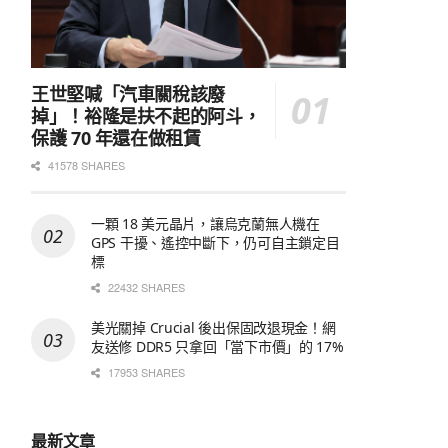
王世堅喊「汽車關稅該廢
掉」！裕隆是扶不起的阿斗，
保護 70 年還在做租賃
41578 SHARES
一顆 18 美元晶片，讓烏克蘭無人機在
GPS 干擾、遙控中斷下，仍可自主鎖定目
標
22432 SHARES
美光關掉 Crucial 後出保固改退現金！網
友送修 DDR5 只拿回「當下市價」的 17%
17953 SHARES
最新文章