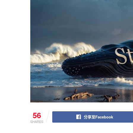
56
分享至Facebook
SHARES