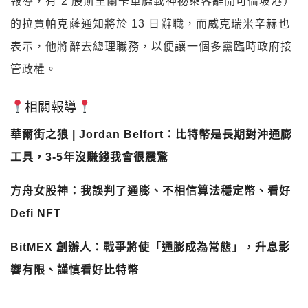
報導，有 2 艘斯里蘭卡軍艦載神祕乘客離開可倫坡港）
的拉賈帕克薩通知將於 13 日辭職，而威克瑞米辛赫也
表示，他將辭去總理職務，以便讓一個多黨臨時政府接
管政權。
相關報導
華爾街之狼 | Jordan Belfort：比特幣是長期對沖通膨
工具，3-5年沒賺錢我會很震驚
方舟女股神：我誤判了通膨、不相信算法穩定幣、看好
Defi NFT
BitMEX 創辦人：戰爭將使「通膨成為常態」，升息影
響有限、謹慎看好比特幣