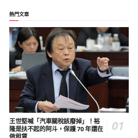
熱門文章
王世堅喊「汽車關稅該廢掉」！裕
隆是扶不起的阿斗，保護 70 年還在
做租賃