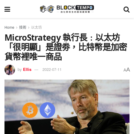
Home
技術
以太坊
MicroStrategy 執行長﹕以太坊
「很明顯」是證劵，比特幣是加密
貨幣裡唯一商品
A
by
Ellis
2022-07-11
A