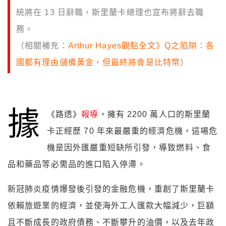
統將在 13 日辭職，斯里蘭卡總理也宣布將辭去職
務。
（相關補充：
Arthur Hayes觀點全文》Q之陷阱：各
國都有理由儲備黃金，但最終將會是比特幣
）
據
《路透》
報導
，擁有 2200 萬人口的斯里蘭
卡正經歷 70 年來最嚴重的經濟危機，這場危
機是因外匯嚴重短缺所引發，導致燃料、食
品和藥品等必需品的進口陷入停滯。
新冠肺炎疫情爆發後引發的金融危機，重創了斯里蘭卡
依賴旅遊業的經濟，並使海外工人匯款大幅減少，巨額
且不斷成長的政府債務、不斷攀升的油價，以及去年政