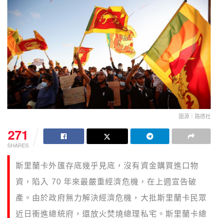
圖源｜路透社
271
SHARES
斯里蘭卡外匯存底幾乎見底，沒有資金購買進口物
資，陷入 70 年來最嚴重經濟危機，在上週宣告破
產。由於政府無力解決經濟危機，大批斯里蘭卡民眾
近日衝進總統府，還放火焚燒總理私宅。斯里蘭卡總