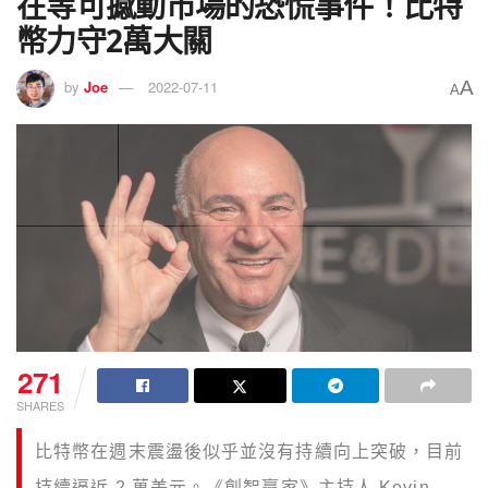
在等可撼動市場的恐慌事件！比特
幣力守2萬大關
A
by
Joe
2022-07-11
A
271
SHARES
比特幣在週末震盪後似乎並沒有持續向上突破，目前
持續逼近 2 萬美元。《創智贏家》主持人 Kevin