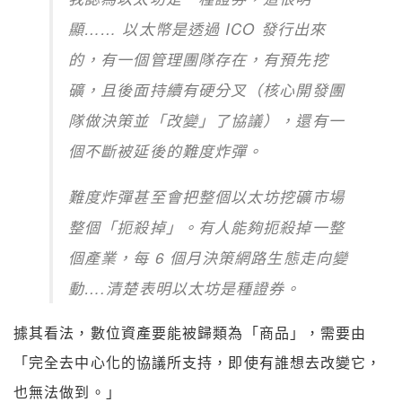
顯…… 以太幣是透過 ICO 發行出來
的，有一個管理團隊存在，有預先挖
礦，且後面持續有硬分叉（核心開發團
隊做決策並「改變」了協議），還有一
個不斷被延後的難度炸彈。
難度炸彈甚至會把整個以太坊挖礦市場
整個「扼殺掉」。有人能夠扼殺掉一整
個產業，每 6 個月決策網路生態走向變
動….清楚表明以太坊是種證券。
據其看法，數位資產要能被歸類為「商品」，需要由
「完全去中心化的協議所支持，即使有誰想去改變它，
也無法做到。」