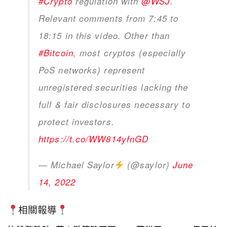
#Crypto
regulation with
@WSJ
.
Relevant comments from 7:45 to
18:15 in this video. Other than
#Bitcoin
, most cryptos (especially
PoS networks) represent
unregistered securities lacking the
full & fair disclosures necessary to
protect investors.
https://t.co/WW814yfnGD
— Michael Saylor
(@saylor)
June
14, 2022
相關報導