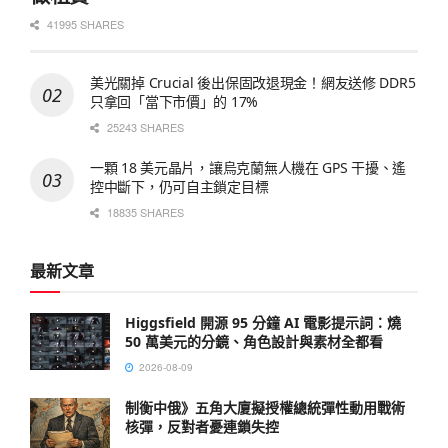
41995 SHARES
美光關掉 Crucial 後出保固改退現金！網友送修 DDR5
只拿回「當下市價」的 17%
25243 SHARES
一顆 18 美元晶片，讓烏克蘭無人機在 GPS 干擾、遙
控中斷下，仍可自主鎖定目標
18835 SHARES
最新文章
Higgsfield 開源 95 分鐘 AI 電影提示詞：燒
50 萬美元的分鏡、角色設計與素材全都看
2026-08-09
制衡中俄》五角大廈擬授權總統彈性動用戰術
核彈，反對者憂連鎖失控