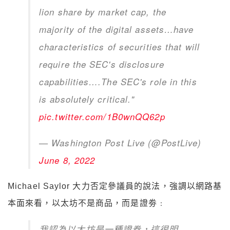
lion share by market cap, the
majority of the digital assets…have
characteristics of securities that will
require the SEC's disclosure
capabilities….The SEC's role in this
is absolutely critical."
pic.twitter.com/1B0wnQQ62p
— Washington Post Live (@PostLive)
June 8, 2022
Michael Saylor 大力否定參議員的說法，強調以網路基
本面來看，以太坊不是商品，而是證劵﹕
我認為以太坊是一種證券，這很明