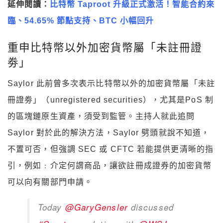
延伸閱讀：
比特幣 Taproot 升級正式激活！智能合約來
臨、54.65% 節點支持、BTC 小幅回升
重申比特幣以外加密貨幣屬「未註冊證
劵」
Saylor 此前曾多次表示比特幣以外的加密貨幣屬「未註
冊證劵」（unregistered securities），尤其是PoS 制
的區塊鏈原生資產，須受到監管。主持人就此追問
Saylor 對於此的解決方法，Saylor 劈頭就說不知道，
不置可否，但強調 SEC 或 CFTC 若能提供更清晰的指
引，例如﹕介定何謂商品，讓欲註冊成證券的加密貨幣
可以向有關部門申請。
Today
@GaryGensler
discussed