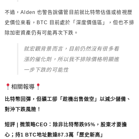
不過，Alden 也警告說儘管目前就比特幣估值或檢視歷
史價位來看，BTC 目前處於「深度價值區」，但也不排
除加密資產仍有可能再次下跌。
就宏觀背景而言，目前仍然沒有很多看
漲的催化劑，所以我不排除價格明顯進
一步下跌的可能性
相關報導
比特幣回彈，但礦工卻「趁機出售做空」以減少儲備、
對沖下跌風險！
短評 | 微策略CEO：除非比特幣跌95%，股東才要擔
心；持1 BTC地址數達87.3萬「歷史新高」