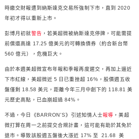
時繳交財報遭到納斯達克交易所強制下市，直到 2020
年初才得以重新上市。
彭博月初就
警告
，若美超微被納斯達克停牌，可能需提
前償還高達 17.25 億美元的可轉換債券（約合新台幣
560 億元），危機巨大。
由於本週美超微宣布年報和季報再度遲交，再加上逼近
下市紅線，美超微近 5 日已重挫超 16％，股價週五收
盤僅剩 18.58 美元，距離今年三月中創下的 118.81 美
元歷史高點，已血崩超過 84%。
不過，今日《BARRON’S》引述知情人士
報導
，美超
微打算在周一之前提交合規計畫，這可能有助於其免於
退市。導致該股週五盤後大漲近 17% 至 21.68 美