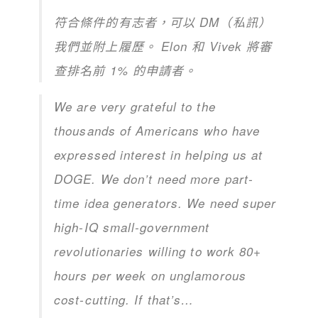
符合條件的有志者，可以 DM（私訊）
我們並附上履歷。 Elon 和 Vivek 將審
查排名前 1% 的申請者。
We are very grateful to the
thousands of Americans who have
expressed interest in helping us at
DOGE. We don’t need more part-
time idea generators. We need super
high-IQ small-government
revolutionaries willing to work 80+
hours per week on unglamorous
cost-cutting. If that’s…