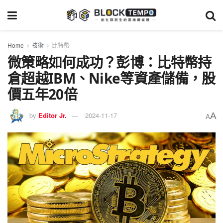
Home
技術
比特幣
微策略如何成功？彭博：比特幣持
倉超越IBM、Nike等資產儲備，股
價五年20倍
A
by
Editor Jr.
2024-11-17
A