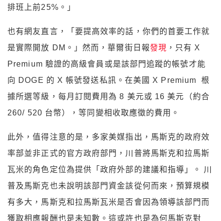
排班上前25%。」
也有網友直言，「要提高效率的話，你們的首要工作就
是實際開放 DM。」然而，華爾街日報
發現
，只有 X
Premium 驗證的高級會員或是該部門追蹤的帳號才能
向 DOGE 的 X 帳號發送私訊。在美國 X Premium 根
據所選等級，每月訂閱費用為 8 美元或 16 美元（約合
260/ 520 台幣），等同變相收取應徵的費用。
此外，值得注意的是，多家美媒指出，馬斯克的政府效
率部並非正式的官方政府部門，川普將馬斯克和拉馬斯
瓦米的角色定位為提供「政府外部的建議和指導」。 川
普及馬斯克也未說明該部門資金該從何而來，預算規模
有多大，馬斯克和拉馬斯瓦米是否會因為領導該部門而
獲取相應報酬也是未知數。這或許也是為何馬斯克對