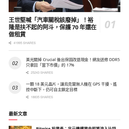
王世堅喊「汽車關稅該廢掉」！裕
隆是扶不起的阿斗，保護 70 年還在
做租賃
41995 SHARES
美光關掉 Crucial 後出保固改退現金！網友送修 DDR5
只拿回「當下市價」的 17%
25243 SHARES
一顆 18 美元晶片，讓烏克蘭無人機在 GPS 干擾、遙
控中斷下，仍可自主鎖定目標
18835 SHARES
最新文章
Bitwise 投資長：兆元機構資金即將流入比特