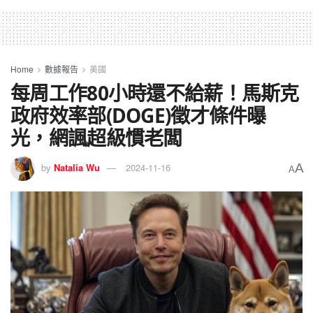
Home
數據報告
美國
每周工作80小時還不給薪！馬斯克
政府效率部(DOGE)徵才條件曝
光，網諷超級慣老闆
A
by
Natalia Wu
2024-11-16
A