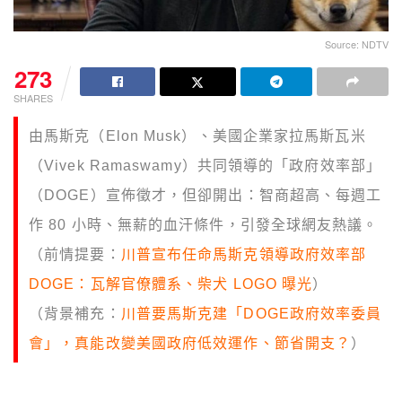
Source: NDTV
273
SHARES
由馬斯克（Elon Musk）、美國企業家拉馬斯瓦米
（Vivek Ramaswamy）共同領導的「政府效率部」
（DOGE）宣佈徵才，但卻開出：智商超高、每週工
作 80 小時、無薪的血汗條件，引發全球網友熱議。
（前情提要：
川普宣布任命馬斯克領導政府效率部
DOGE：瓦解官僚體系、柴犬 LOGO 曝光
）
（背景補充：
川普要馬斯克建「DOGE政府效率委員
會」，真能改變美國政府低效運作、節省開支？
）