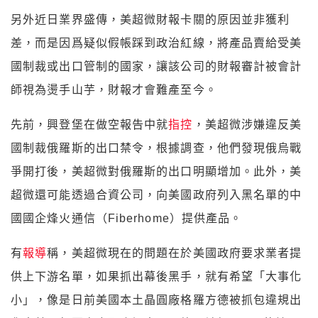
另外近日業界盛傳，美超微財報卡關的原因並非獲利
差，而是因爲疑似假帳踩到政治紅線，將產品賣給受美
國制裁或出口管制的國家，讓該公司的財報審計被會計
師視為燙手山芋，財報才會難產至今。
先前，興登堡在做空報告中就
指控
，美超微涉嫌違反美
國制裁俄羅斯的出口禁令，根據調查，他們發現俄烏戰
爭開打後，美超微對俄羅斯的出口明顯增加。此外，美
超微還可能透過合資公司，向美國政府列入黑名單的中
國國企烽火通信（Fiberhome）提供產品。
有
報導
稱，美超微現在的問題在於美國政府要求業者提
供上下游名單，如果抓出幕後黑手，就有希望「大事化
小」，像是日前美國本土晶圓廠格羅方德被抓包違規出