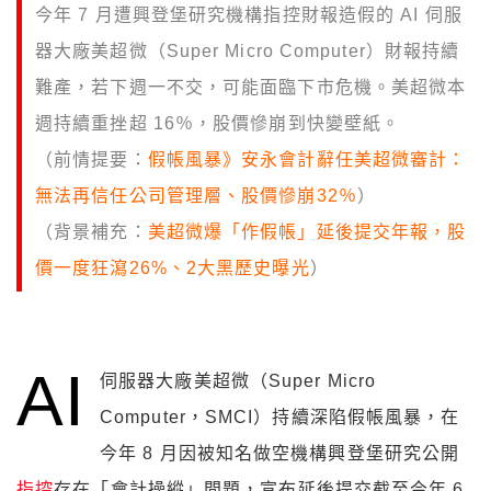
今年 7 月遭興登堡研究機構指控財報造假的 AI 伺服
器大廠美超微（Super Micro Computer）財報持續
難產，若下週一不交，可能面臨下市危機。美超微本
週持續重挫超 16％，股價慘崩到快變壁紙。
（前情提要：
假帳風暴》安永會計辭任美超微審計：
無法再信任公司管理層、股價慘崩32％
）
（背景補充：
美超微爆「作假帳」延後提交年報，股
價一度狂瀉26%、2大黑歷史曝光
）
AI
伺服器大廠美超微（Super Micro
Computer，SMCI）持續深陷假帳風暴，在
今年 8 月因被知名做空機構興登堡研究公開
指控
存在「會計操縱」問題，宣布延後提交截至今年 6