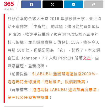
365
SHARES
紅杉資本的合夥人王岑 2016 年就秒懂王寧，並且還
給王寧非常 「中肯的」 的建議：儘可能的買斷頂級
IP 資源，這幾乎就構成了現在泡泡瑪特核心戰略的
核心架構，並且還願意投 1 億佔比 15%，這在今天
將翻 500 倍，但還是因為 「它」，錯過了。本文源
自江山 Johnson，PR 人和 PRREN 所著
文章
，由
深潮整理、重新撰稿。
（前情提要：
$LABUBU 迷因幣兩週拉漲2000%，
泡泡瑪特全球搶買「成超級IP」股價創新高
）
（背景補充：
泡泡瑪特 LABUBU 迷因幣再度暴漲，
第三代公仔發售被搶購
）