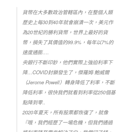
貨幣在大多數政治管轄區內，在整個人類
歷史上每30到40年就會崩潰一次，美元作
為
20世紀的勝利貨幣，世界上最好的貨
幣，損失了其價值的99.9%，
每年以7%的
速度通膨….
央銀行不斷印鈔，他們實際上強迫利率下
降…COVID封鎖發生了，傑羅姆·鮑威爾
（Jerome Powell）轉身降低了利率，不斷
降低利率，很快我們就看到利率從250個基
點降到零..
2020年夏天，所有股票都恢復了，就像
『哦，我們經歷了一場危機，但我們通過