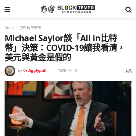
Home
加密貨幣市場
Michael Saylor談「All in比特
幣」決策：COVID-19讓我看清，
美元與黃金是假的
A
by
0xJigglypuff
2025-06-12
A