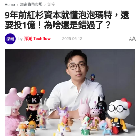
Home
加密貨幣市場
創投
9年前紅杉資本就懂泡泡瑪特，還
要投1億！為啥還是錯過了？
A
by
深潮 Techflow
2025-06-12
A