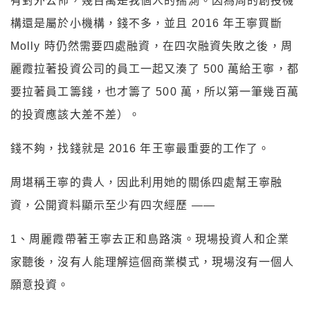
有對外公佈，幾百萬是我個人的揣測。因為周的創投機
構還是屬於小機構，錢不多，並且 2016 年王寧買斷
Molly 時仍然需要四處融資，在四次融資失敗之後，周
麗霞拉著投資公司的員工一起又湊了 500 萬給王寧，都
要拉著員工籌錢，也才籌了 500 萬，所以第一筆幾百萬
的投資應該大差不差）。
錢不夠，找錢就是 2016 年王寧最重要的工作了。
周堪稱王寧的貴人，因此利用她的關係四處幫王寧融
資，公開資料顯示至少有四次經歷 ——
1、周麗霞帶著王寧去正和島路演。現場投資人和企業
家聽後，沒有人能理解這個商業模式，現場沒有一個人
願意投資。