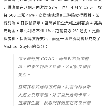
元供應量在八個月內激增 27%，同年 4 月至 12 月，標
普 500 上漲 46%，高檔估值讓真正避險變得困難，彭
博終端 4 日數據顯示，當時美股企業帳上躺著逾 4 兆美
元現金，年化利息不到 1%，跑輸官方 2% 通膨，更難
抵房租、保險等實際支出，而這一切經濟現實都成為了
Michael Saylor的養分：
這不是對抗 COVID，而是對抗貨幣崩
壞。如果坐視現金貶值，公司就在慢性
失血。
當時我看到邁阿密海灘，我看到柯林斯
大道上沒有車輛，除了亞馬遜的卡車，
這讓我生氣…我看到我們正在將世界帶