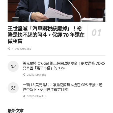
王世堅喊「汽車關稅該廢掉」！裕
隆是扶不起的阿斗，保護 70 年還在
做租賃
41995 SHARES
美光關掉 Crucial 後出保固改退現金！網友送修 DDR5
只拿回「當下市價」的 17%
25243 SHARES
一顆 18 美元晶片，讓烏克蘭無人機在 GPS 干擾、遙
控中斷下，仍可自主鎖定目標
18835 SHARES
最新文章