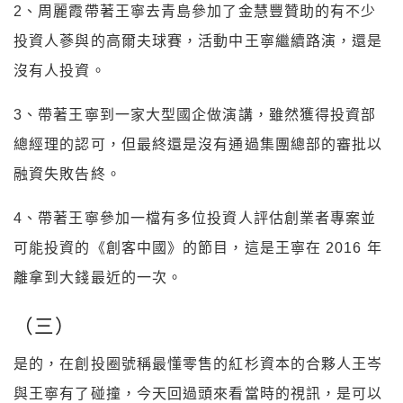
2、周麗霞帶著王寧去青島參加了金慧豐贊助的有不少
投資人蔘與的高爾夫球賽，活動中王寧繼續路演，還是
沒有人投資。
3、帶著王寧到一家大型國企做演講，雖然獲得投資部
總經理的認可，但最終還是沒有通過集團總部的審批以
融資失敗告終。
4、帶著王寧參加一檔有多位投資人評估創業者專案並
可能投資的《創客中國》的節目，這是王寧在 2016 年
離拿到大錢最近的一次。
（三）
是的，在創投圈號稱最懂零售的紅杉資本的合夥人王岑
與王寧有了碰撞，今天回過頭來看當時的視訊，是可以