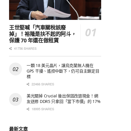
王世堅喊「汽車關稅該廢
掉」！裕隆是扶不起的阿斗，
保護 70 年還在做租賃
41756 SHARES
一顆 18 美元晶片，讓烏克蘭無人機在
GPS 干擾、遙控中斷下，仍可自主鎖定目
標
22466 SHARES
美光關掉 Crucial 後出保固改退現金！網
友送修 DDR5 只拿回「當下市價」的 17%
18995 SHARES
最新文章