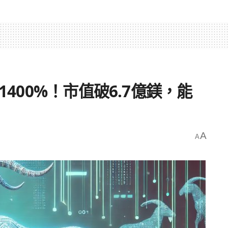
1400%！市值破6.7億鎂，能
A
A