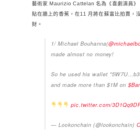
藝術家 Maurizio Cattelan 名為《喜
貼在牆上的香蕉，在11 月將在蘇富比拍賣，沒想到
財。
1/ Michael Bouhanna(
@michaelb
made almost no money!
So he used his wallet "5W7U…b3
and made more than $1M on
$Ba
pic.twitter.com/3D1Qq9D
— Lookonchain (@lookonchain)
O