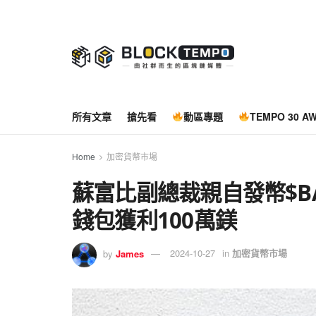
所有文章
搶先看
動區專題
TEMPO 30 A
Home
加密貨幣市場
蘇富比副總裁親自發幣$B
錢包獲利100萬鎂
by
James
2024-10-27
in
加密貨幣市場