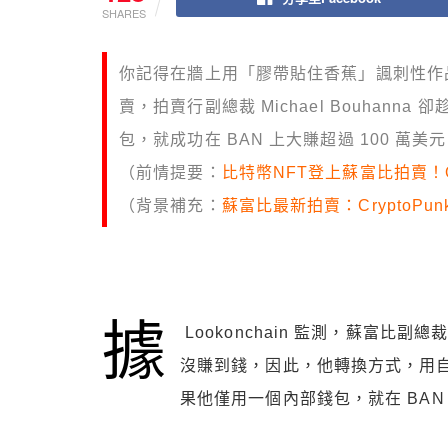
SHARES
你記得在牆上用「膠帶貼住香蕉」諷刺性作品
賣，拍賣行副總裁 Michael Bouhann
包，就成功在 BAN 上大賺超過 100 萬美
（前情提要：
比特幣NFT登上蘇富比拍賣！Ord
（背景補充：
蘇富比最新拍賣：CryptoPunk
據
Lookonchain 監測，蘇富比副總裁
沒賺到錢，因此，他轉換方式，用自己
果他僅用一個內部錢包，就在 BAN 