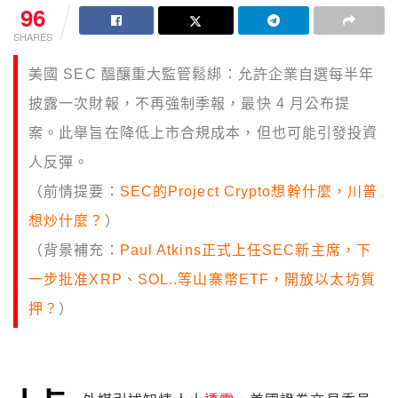
96
SHARES
美國 SEC 醞釀重大監管鬆綁：允許企業自選每半年
披露一次財報，不再強制季報，最快 4 月公布提
案。此舉旨在降低上市合規成本，但也可能引發投資
人反彈。
（前情提要：
SEC的Project Crypto想幹什麼，川普
想炒什麼？
）
（背景補充：
Paul Atkins正式上任SEC新主席，下
一步批准XRP、SOL..等山寨幣ETF，開放以太坊質
押？
）