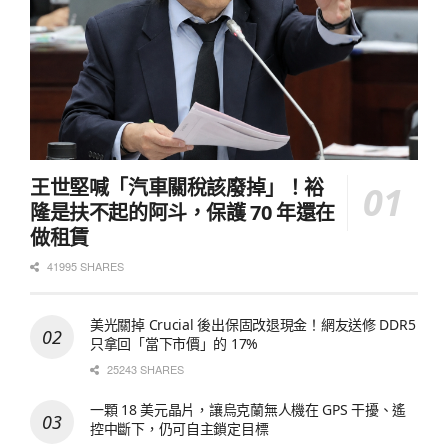
王世堅喊「汽車關稅該廢掉」！裕
隆是扶不起的阿斗，保護 70 年還在
做租賃
41995 SHARES
美光關掉 Crucial 後出保固改退現金！網友送修 DDR5
只拿回「當下市價」的 17%
25243 SHARES
一顆 18 美元晶片，讓烏克蘭無人機在 GPS 干擾、遙
控中斷下，仍可自主鎖定目標