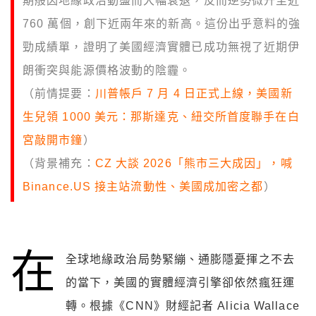
期般因地緣政治動盪而大幅衰退，反而逆勢微升至近
760 萬個，創下近兩年來的新高。這份出乎意料的強
勁成績單，證明了美國經濟實體已成功無視了近期伊
朗衝突與能源價格波動的陰霾。
（前情提要：
川普帳戶 7 月 4 日正式上線，美國新
生兒領 1000 美元：那斯達克、紐交所首度聯手在白
宮敲開市鐘
）
（背景補充：
CZ 大談 2026「熊市三大成因」，喊
Binance.US 接主站流動性、美國成加密之都
）
在
全球地緣政治局勢緊繃、通膨隱憂揮之不去
的當下，美國的實體經濟引擎卻依然瘋狂運
轉。根據《CNN》財經記者 Alicia Wallace