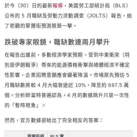
於今（30）日的最新
報導
，美國勞工部統計局（BLS）
公布的 5 月職缺及勞動力流動調查（JOLTS）報告，給
了悲觀的華爾街預測狠狠一擊。
跌破專家眼鏡，職缺數連兩月攀升
在報告出爐前，多數經濟學家預期，受到中東衝突（特
別是伊朗戰爭）帶來的能源價格衝擊與總體經濟不確定
性影響，企業招聘意願應會顯著降溫。市場原先預估 5
月職缺數將較 4 月大幅衰退近 10%，降至約 697.5 萬
個。分析師當時普遍認為，4 月的數據跳升只是一次性
的「暫時現象」。
然而，官方數據卻給出了完全相反的答案：
華爾街經
BLS 實