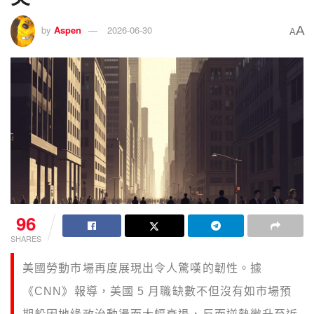
A
by
Aspen
2026-06-30
A
96
SHARES
美國勞動市場再度展現出令人驚嘆的韌性。據
《CNN》報導，美國 5 月職缺數不但沒有如市場預