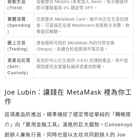
自動整合 Morpho (未來加入 Aave)，免手動操作
被動生息
即可獲取最高 4% 穩定幣 APY。
(Yield)
完美整合 MetaMask Card。帳戶內正在生息的資
實體消費
金，可直接在全球 Mastercard 商家刷卡消費，無
(Spending
需提前解鎖。
)
資金隨時可用於 MetaMask 內的代幣兌換
鏈上交易
(Swaps)、永續合約或預測市場交易。
(Trading)
有別於中心化交易所 (CEX) 的理財產品，用戶從
資產自託管
頭到尾完全掌握私鑰與資產控制權。
(Self-
Custody)
Joe Lubin：讓錢在 MetaMask 裡為你工
作
這項產品的推出，精準捕捉了穩定幣從單純的「轉帳媒
介」向「實用金融工具」演進的巨大趨勢。Consensys
創辦人兼執行長、同時也是以太坊共同創辦人的 Joe