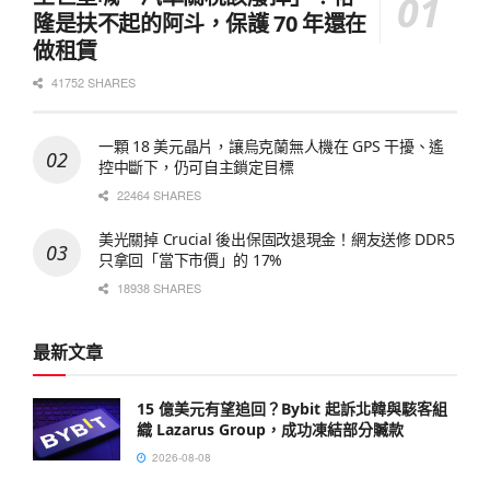
隆是扶不起的阿斗，保護 70 年還在
做租賃
41752 SHARES
一顆 18 美元晶片，讓烏克蘭無人機在 GPS 干擾、遙
控中斷下，仍可自主鎖定目標
22464 SHARES
美光關掉 Crucial 後出保固改退現金！網友送修 DDR5
只拿回「當下市價」的 17%
18938 SHARES
最新文章
15 億美元有望追回？Bybit 起訴北韓與駭客組
織 Lazarus Group，成功凍結部分贓款
2026-08-08