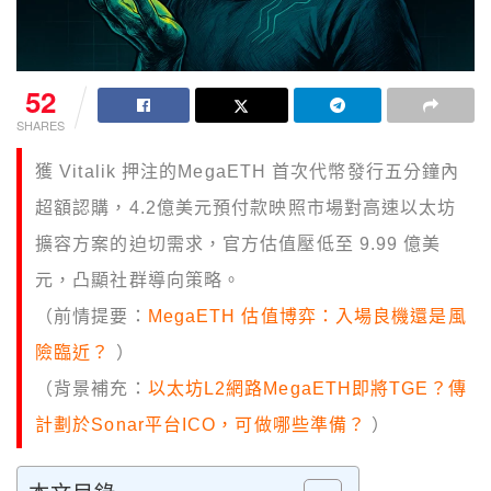
52
SHARES
獲 Vitalik 押注的MegaETH 首次代幣發行五分鐘內
超額認購，4.2億美元預付款映照市場對高速以太坊
擴容方案的迫切需求，官方估值壓低至 9.99 億美
元，凸顯社群導向策略。
（前情提要：
MegaETH 估值博弈：入場良機還是風
險臨近？
）
（背景補充：
以太坊L2網路MegaETH即將TGE？傳
計劃於Sonar平台ICO，可做哪些準備？
）