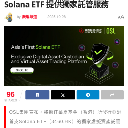
Solana ETF 提供獨家託管服務
A
by
廣編頻道
2025-10-28
A
96
SHARES
OSL集團宣布，將擔任華夏基金（香港）所發行亞洲
首支Solana ETF（3460.HK）的獨家虛擬資產託管