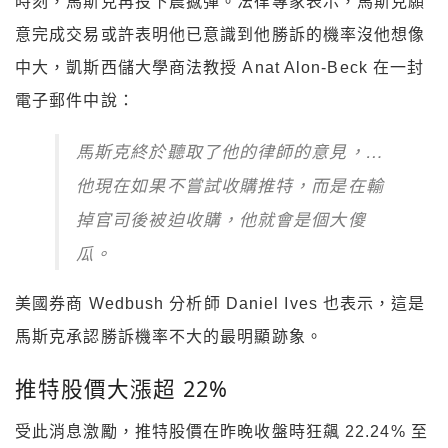
時刻，馬斯克再投下震撼彈。法律專家表示，馬斯克願
意完成交易或許表明他已意識到他勝訴的機率沒他想像
中大，凱斯西儲大學商法教授 Anat Alon-Beck 在一封
電子郵件中說：
馬斯克終於聽取了他的律師的意見，…
他現在如果不嘗試收購推特，而是在輸
掉官司後被迫收購，他就會是個大傻
瓜。
美國券商 Wedbush 分析師 Daniel Ives 也表示，這是
馬斯克承認勝訴機率不大的最明顯跡象。
推特股價大漲超 22%
受此消息激勵，推特股價在昨晚收盤時狂飆 22.24% 至