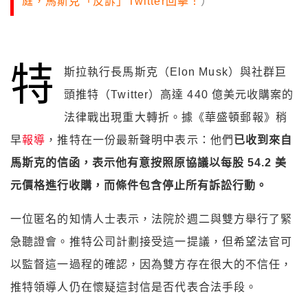
庭，馬斯克「反訴」Twitter回擊！
）
特
斯拉執行長馬斯克（Elon Musk）與社群巨
頭推特（Twitter）高達 440 億美元收購案的
法律戰出現重大轉折。據《華盛頓郵報》稍
早
報導
，推特在一份最新聲明中表示：他們
已收到來自
馬斯克的信函，表示他有意按照原協議以每股 54.2 美
元價格進行收購，而條件包含停止所有訴訟行動。
一位匿名的知情人士表示，法院於週二與雙方舉行了緊
急聽證會。推特公司計劃接受這一提議，但希望法官可
以監督這一過程的確認，因為雙方存在很大的不信任，
推特領導人仍在懷疑這封信是否代表合法手段。