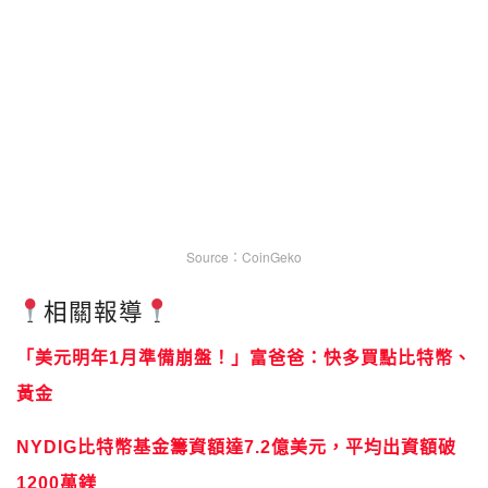
Source：CoinGeko
相關報導
「美元明年1月準備崩盤！」富爸爸：快多買點比特幣、
黃金
NYDIG比特幣基金籌資額達7.2億美元，平均出資額破
1200萬鎂
比特幣重大進展》測試網可發行代幣了！閃電網路實驗