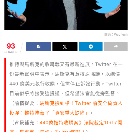
圖源：Wccftech
93
SHARES
推特與馬斯克的收購戰又有最新進展。Twitter 在一
份最新聲明中表示，馬斯克有意按原協議，以總價
440 億美元執行收購，但需停止訴訟行動。Twitter
目前似乎將接受這提議，但希望法官能從旁監督。
（前情提要：
馬斯克撿到槍！Twitter 前安全負責人
投彈：推特掩蓋了「資安重大缺陷」
）
（背景補充：
440億推特收購案》法院裁定10/17開