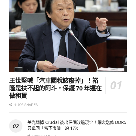
王世堅喊「汽車關稅該廢掉」！裕
隆是扶不起的阿斗，保護 70 年還在
做租賃
41995 SHARES
美光關掉 Crucial 後出保固改退現金！網友送修 DDR5
只拿回「當下市價」的 17%
25243 SHARES