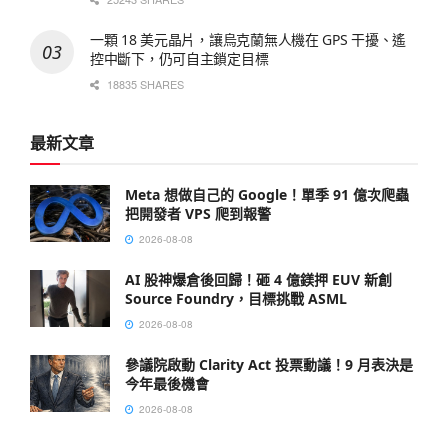
一顆 18 美元晶片，讓烏克蘭無人機在 GPS 干擾、遙
控中斷下，仍可自主鎖定目標
18835 SHARES
最新文章
Meta 想做自己的 Google！單季 91 億次爬蟲
把開發者 VPS 爬到報警
2026-08-08
AI 股神爆倉後回歸！砸 4 億鎂押 EUV 新創
Source Foundry，目標挑戰 ASML
2026-08-08
參議院啟動 Clarity Act 投票動議！9 月表決是
今年最後機會
2026-08-08