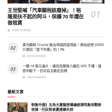
王世堅喊「汽車關稅該廢掉」！裕
隆是扶不起的阿斗，保護 70 年還在
做租賃
41995 SHARES
美光關掉 Crucial 後出保固改退現金！網友送修 DDR5
只拿回「當下市價」的 17%
25243 SHARES
一顆 18 美元晶片，讓烏克蘭無人機在 GPS 干擾、遙
控中斷下，仍可自主鎖定目標
18835 SHARES
最新文章
制衡中俄》五角大廈擬授權總統彈性動用戰術
核彈，反對者憂連鎖失控