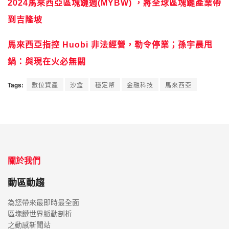
2024馬來西亞區塊鏈週(MYBW) ，將全球區塊鏈產業帶
到吉隆坡
馬來西亞指控 Huobi 非法經營，勒令停業；孫宇晨甩
鍋：與現在火必無關
Tags:
數位資產
沙盒
穩定幣
金融科技
馬來西亞
關於我們
動區動趨
為您帶來最即時最全面
區塊鏈世界脈動剖析
之動感新聞站