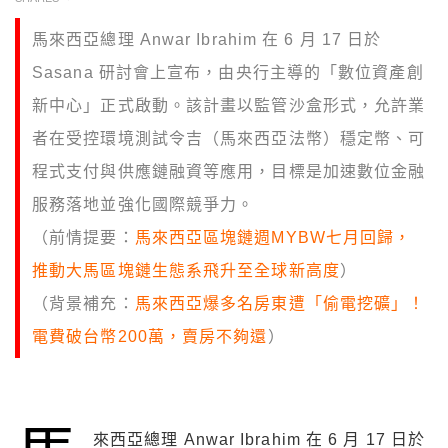
馬來西亞總理 Anwar Ibrahim 在 6 月 17 日於
Sasana 研討會上宣布，由央行主導的「數位資產創
新中心」正式啟動。該計畫以監管沙盒形式，允許業
者在受控環境測試令吉（馬來西亞法幣）穩定幣、可
程式支付與供應鏈融資等應用，目標是加速數位金融
服務落地並強化國際競爭力。
（前情提要：
馬來西亞區塊鏈週MYBW七月回歸，
推動大馬區塊鏈生態系飛升至全球新高度
）
（背景補充：
馬來西亞爆多名房東遭「偷電挖礦」！
電費破台幣200萬，賣房不夠還
）
來西亞總理 Anwar Ibrahim 在 6 月 17 日於