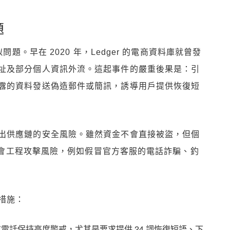
題
問題。早在 2020 年，Ledger 的電商資料庫就曾發
址及部分個人資訊外流。這起事件的嚴重後果是：引
露的資料發送偽造郵件或簡訊，誘導用戶提供恢復短
出供應鏈的安全風險。雖然資金不會直接被盜，但個
的社會工程攻擊風險，例如假冒官方客服的電話詐騙、釣
措施：
訊或電話保持高度警戒，尤其是要求提供 24 詞恢復短語、下