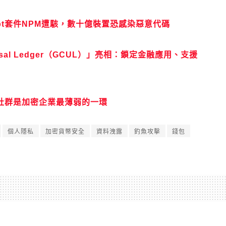
ript套件NPM遭駭，數十億裝置恐感染惡意代碼
niversal Ledger（GCUL）」亮相：鎖定金融應用、支援
醒：社群是加密企業最薄弱的一環
個人隱私
加密貨幣安全
資料洩露
釣魚攻擊
錢包