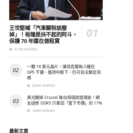
王世堅喊「汽車關稅該廢
掉」！裕隆是扶不起的阿斗，
保護 70 年還在做租賃
41756 SHARES
一顆 18 美元晶片，讓烏克蘭無人機在
GPS 干擾、遙控中斷下，仍可自主鎖定目
標
22466 SHARES
美光關掉 Crucial 後出保固改退現金！網
友送修 DDR5 只拿回「當下市價」的 17%
18995 SHARES
最新文章