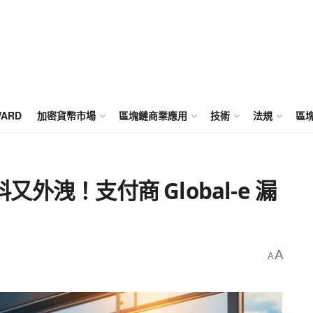
WARD
加密貨幣市場
區塊鏈商業應用
技術
法規
區
料又外洩！支付商 Global-e 漏
A
A