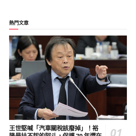
熱門文章
王世堅喊「汽車關稅該廢掉」！裕
隆是扶不起的阿斗，保護 70 年還在