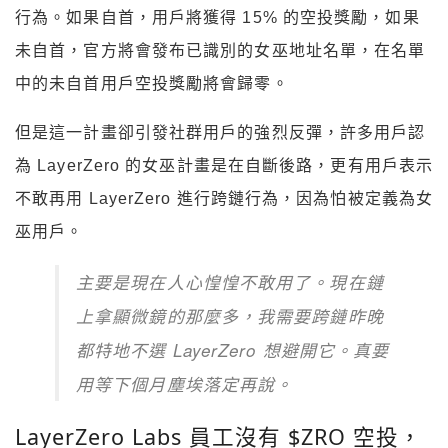
行為。如果自首，用戶將獲得 15% 的空投獎勵，如果
未自首，官方將會發布已識別的女巫地址名單，在名單
中的未自首用戶空投獎勵將會歸零。
但是這一計畫卻引發社群用戶的強烈反彈，許多用戶認
為 LayerZero 的女巫計畫是在自斷後路，更有用戶表示
不敢再用 LayerZero 進行跨鏈行為，因為怕被定義為女
巫用戶。
主要是現在人心惶惶不敢用了。現在鏈
上拿顯微鏡的那麼多，我需要跨鏈昨晚
都特地不選 LayerZero 想避開它。真要
用等下個月塵埃落定再說。
LayerZero Labs 員工沒有 $ZRO 空投，