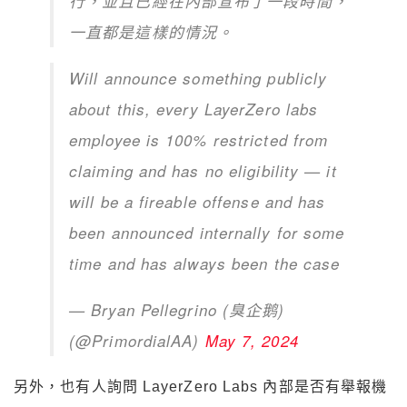
行，並且已經在內部宣布了一段時間，
一直都是這樣的情況。
Will announce something publicly
about this, every LayerZero labs
employee is 100% restricted from
claiming and has no eligibility — it
will be a fireable offense and has
been announced internally for some
time and has always been the case
— Bryan Pellegrino (臭企鹅)
(@PrimordialAA)
May 7, 2024
另外，也有人詢問 LayerZero Labs 內部是否有舉報機