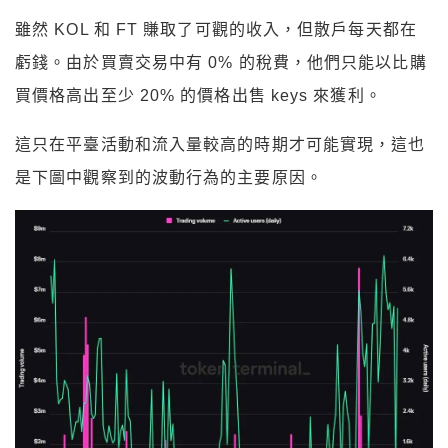
雖然 KOL 和 FT 賺取了可觀的收入，但散戶每天都在
虧錢。由於買賣交易中有 0% 的稅費，他們只能以比購
買價格高出至少 20% 的價格出售 keys 來獲利。
這只在平臺活動和流入量較高的時期才可能實現，這也
是下圖中觀察到的波動行為的主要原因。