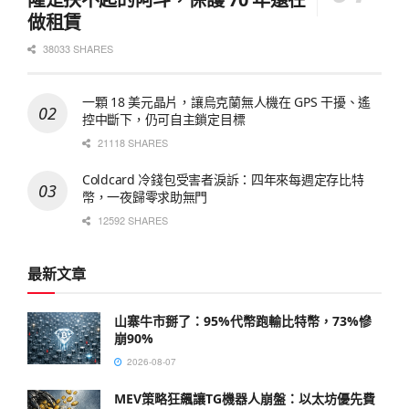
做租賃
38033 SHARES
一顆 18 美元晶片，讓烏克蘭無人機在 GPS 干擾、遙
控中斷下，仍可自主鎖定目標
21118 SHARES
Coldcard 冷錢包受害者淚訴：四年來每週定存比特
幣，一夜歸零求助無門
12592 SHARES
最新文章
山寨牛市掰了：95%代幣跑輸比特幣，73%慘
崩90%
2026-08-07
MEV策略狂飆讓TG機器人崩盤：以太坊優先費