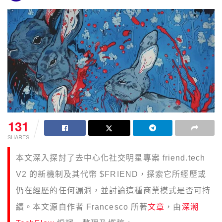
131
SHARES
本文深入探討了去中心化社交明星專案 friend.tech
V2 的新機制及其代幣 $FRIEND，探索它所經歷或
仍在經歷的任何漏洞，並討論這種商業模式是否可持
續。本文源自作者 Francesco 所著
文章
，由
深潮