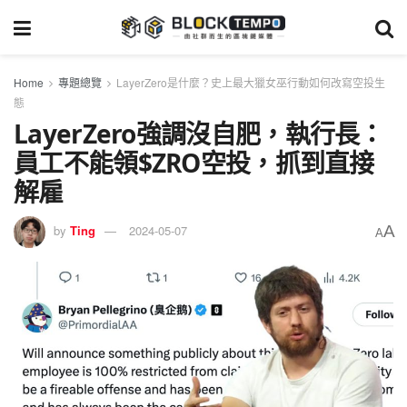
Home
專題總覽
LayerZero是什麼？史上最大獵女巫行動如何改寫空投生
態
LayerZero強調沒自肥，執行長：
員工不能領$ZRO空投，抓到直接
解雇
A
by
Ting
2024-05-07
A