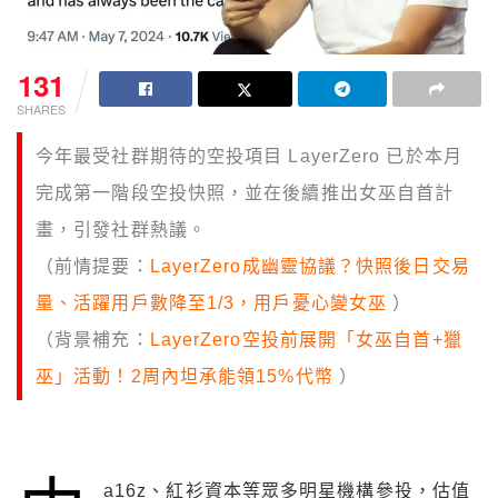
131
SHARES
今年最受社群期待的空投項目 LayerZero 已於本月
完成第一階段空投快照，並在後續推出女巫自首計
畫，引發社群熱議。
（前情提要：
LayerZero成幽靈協議？快照後日交易
量、活躍用戶數降至1/3，用戶憂心變女巫
）
（背景補充：
LayerZero空投前展開「女巫自首+獵
巫」活動！2周內坦承能領15%代幣
）
a16z、紅衫資本等眾多明星機構參投，估值