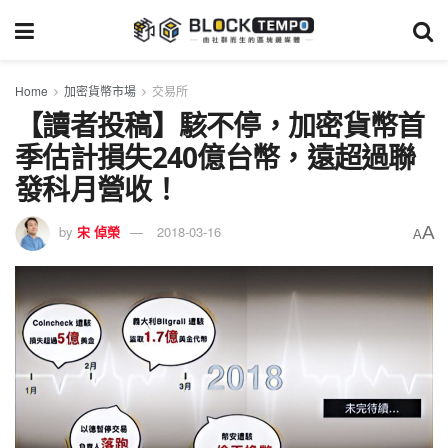
Home
加密貨幣市場
交易所
【讀者投稿】駭不停，加密貨幣首
季估計損失240億台幣，遠超過聯
發科月營收！
A
by
宋 倬榮
2018-03-16
A