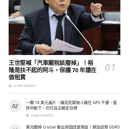
王世堅喊「汽車關稅該廢掉」！裕
隆是扶不起的阿斗，保護 70 年還在
做租賃
41756 SHARES
一顆 18 美元晶片，讓烏克蘭無人機在 GPS 干擾、遙
控中斷下，仍可自主鎖定目標
22466 SHARES
美光關掉 Crucial 後出保固改退現金！網友送修 DDR5