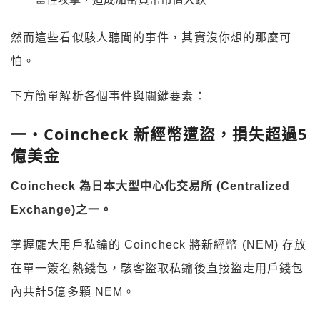
然而這些看似駭人聽聞的事件，其實沒你想的那麼可
怕。
下方簡單解析各個事件與關鍵要素：
一・
Coincheck
新經幣遭盜，損失超過
5
億美金
Coincheck
為日本大型中心化交易所
(Centralized
Exchange)
之一。
掌握龐大用戶私鑰的 Coincheck 將新經幣 (NEM) 存放
在單一簽名熱錢包，駭客盜取私鑰後直接盜走用戶錢包
內共計5億多顆 NEM。