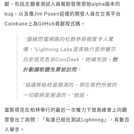
獻，包括志願者測試人員幫助發現原始alpha版本的
bug，以及像Jim Posen這樣的開發人員在交易平台
Coinbase上為GitHub貢獻程式碼。
“圍繞閃電網路的社群參與程度令人驚
嘆，”Lightning Labs首席執行官伊麗莎
白史塔克告訴CoinDesk，她補充說，
她
計劃讓軟體免費被訪問
。
“協議將始終是開源的，現在我們所做的
一切都將是開源的，”她說。
當斯塔克在柏林舉行的最近一次權力下放高峰會上向觀
眾發出了詢問：「有誰已經在測試Lightning」，有數百
人舉手。