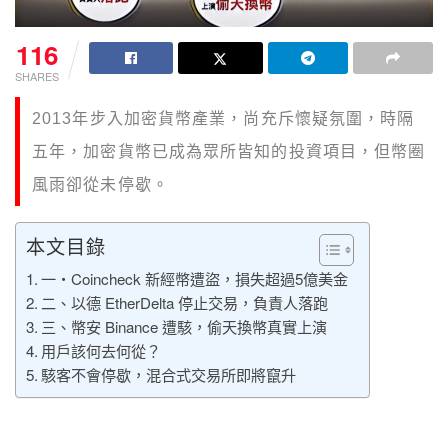
116
SHARES
2013年步入加密貨幣產業，尚充斥懷疑氛圍，時隔
五年，加密貨幣已成為眾所皆知的投資項目，但幣圈
風雨卻從未停歇。
本文目錄
一・Coincheck 新經幣遭盜，損失超過5億美金
二、以德 EtherDelta 停止交易，負責人落跑
三、幣安 Binance 遭駭，偷天換幣真實上演
用戶該何去何從？
駭客不會停歇，混合式交易所即將竄升