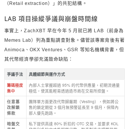
（Retail extraction）」的共犯結構。
LAB 項目操縱爭議與崩盤時間線
事實上，ZachXBT 早在今年 5 月就已將 LAB（前身為
Memes Lab）列為重點調查對象。儘管該專案背後有著
Animoca、OKX Ventures、GSR 等知名機構背書，但
其代幣經濟學卻充滿致命缺陷：
爭議手法
具體細節與運作方式
內部人士掌握超過 95% 的代幣供應量，初期流通量
籌碼極度
極低，使其能輕易透過造市商在交易所控盤。
集中
團隊單方面更改代幣歸屬期（Vesting），例如將公
任意篡
售的鎖定期從 3 個月無預警延長至 9 個月，保障內
改解鎖
部人優先跑路。
條款
私下提供高達 80% 折扣的 OTC 交易，並要求 KOL
暗盤交