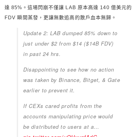
達 85%。這場閃崩不僅讓 LAB 原本高達 140 億美元的
FDV 瞬間蒸發，更讓無數追高的散戶血本無歸。
Update 2: LAB dumped 85% down to
just under $2 from $14 ($14B FDV)
in past 24 hrs.
Disappointing to see how no action
was taken by Binance, Bitget, & Gate
earlier to prevent it.
If CEXs cared profits from the
accounts manipulating price would
be distributed to users at a…
pic.twitter.com/uOHxvnfAdG