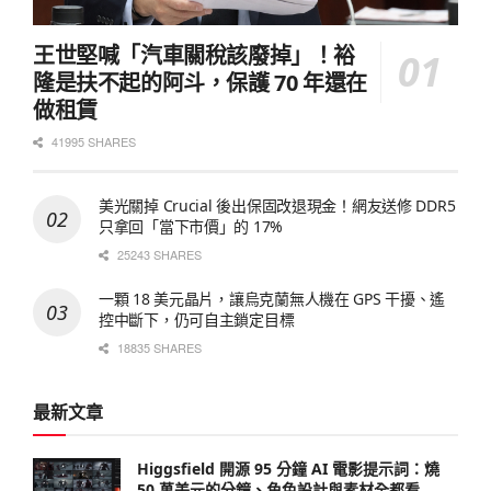
王世堅喊「汽車關稅該廢掉」！裕
隆是扶不起的阿斗，保護 70 年還在
做租賃
41995 SHARES
美光關掉 Crucial 後出保固改退現金！網友送修 DDR5
只拿回「當下市價」的 17%
25243 SHARES
一顆 18 美元晶片，讓烏克蘭無人機在 GPS 干擾、遙
控中斷下，仍可自主鎖定目標
18835 SHARES
最新文章
Higgsfield 開源 95 分鐘 AI 電影提示詞：燒
50 萬美元的分鏡、角色設計與素材全都看