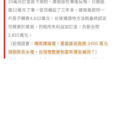
10萬元訂金簽下預約，建商卻在事後反悔，只願退
還12萬元了事。官司纏訟了三年多，建商竟把同一
戶房子轉賣4,622萬元，台灣橋頭地方法院最終認定
可歸責於建商，判賠所失利益加訂金，共新台幣
2,822萬元。
（前情提要：
爛尾樓連爆！嘉義建商跑路 2400 萬元
頭期款丟水裡，台灣預售屋制度有哪些漏洞？
）
（背景補充：
台灣房市Q1交易量創史上第三低！代
銷直言「房價不會再飆了」
）
本文目錄
建商預訂單上有條件
法院算了「少賺的價差」
多賺2800萬最後全數奉還