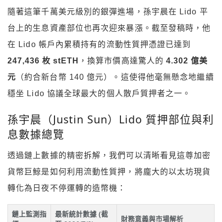
隨著這筆千萬美元級別的銀彈進場，孫宇晨在 Lido 平
台上的生息資產部位也再次迎來暴漲。截至發稿時，他
在 Lido 帳戶內累積持有的流動性質押憑證已達到
247,436 枚 stETH
，換算市價高達驚人的
4.302 億美
元
（約合新台幣 140 億元）。這使得他毫無懸念地繼續
穩坐 Lido 協議全球最大的個人散戶質押者之一。
孫宇晨（Justin Sun）Lido 質押部位與利
息數據總覽
透過鏈上數據的精密拆解，我們可以清晰看見這尊加密
貨幣巨鯨是如何利用流動性質押，將龐大的以太坊現貨
轉化為日夜不停運轉的造幣機：
鏈上監測指
最新統計數據 (截
財務意義與市場解析