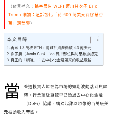
（背景補充：
孫宇晨告 WLFI 遭川普次子 Eric
Trump 嘲諷：這訴訟比「花 600 萬美元買膠帶香
蕉」還荒謬
）
本文目錄
再砸 1.3 萬枚 ETH，總質押資產衝破 4.3 億美元
孫宇晨（Justin Sun）Lido 質押部位與利息數據總覽
真正的「躺賺」：去中心化金融帶來的收益飛輪
當
普通投資人還在為市場的短期波動感到焦慮
時，行業頂級巨鯨早已透過去中心化金融
（DeFi）協議，構建起難以想像的百萬級美
元被動收入帝國。