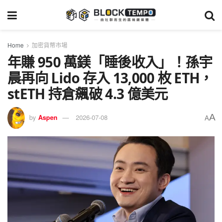
Home
加密貨幣市場
年賺 950 萬鎂「睡後收入」！孫宇
晨再向 Lido 存入 13,000 枚 ETH，
stETH 持倉飆破 4.3 億美元
A
by
Aspen
2026-07-08
A