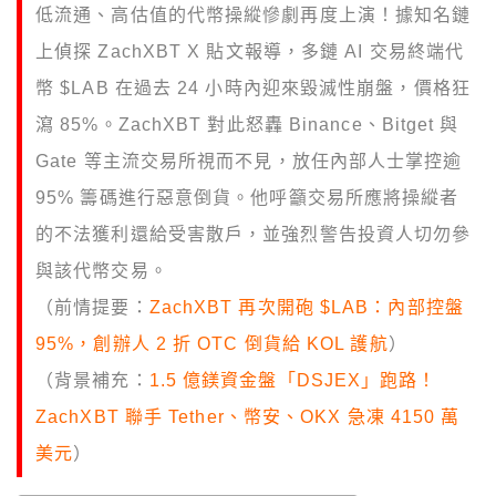
低流通、高估值的代幣操縱慘劇再度上演！據知名鏈
上偵探 ZachXBT X 貼文報導，多鏈 AI 交易終端代
幣 $LAB 在過去 24 小時內迎來毀滅性崩盤，價格狂
瀉 85%。ZachXBT 對此怒轟 Binance、Bitget 與
Gate 等主流交易所視而不見，放任內部人士掌控逾
95% 籌碼進行惡意倒貨。他呼籲交易所應將操縱者
的不法獲利還給受害散戶，並強烈警告投資人切勿參
與該代幣交易。
（前情提要：
ZachXBT 再次開砲 $LAB：內部控盤
95%，創辦人 2 折 OTC 倒貨給 KOL 護航
）
（背景補充：
1.5 億鎂資金盤「DSJEX」跑路！
ZachXBT 聯手 Tether、幣安、OKX 急凍 4150 萬
美元
）