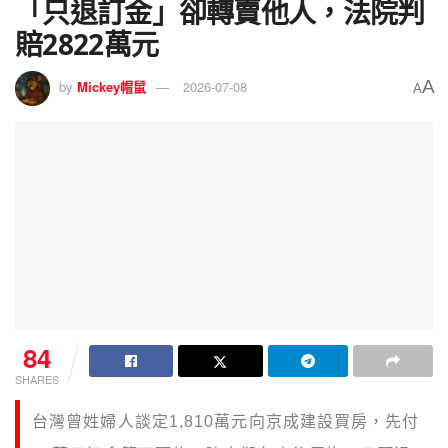
「只退訂金」卻轉賣他人，法院判
賠2822萬元
A
by
Mickey帽鼠
2026-07-08
A
84
SHARES
台灣曾姓婦人談定1,810萬元向京成建設買房，先付