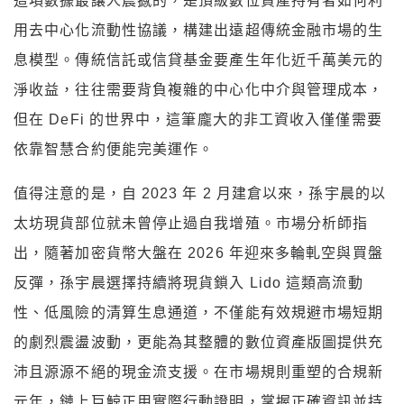
這項數據最讓人震撼的，是頂級數位資產持有者如何利
用去中心化流動性協議，構建出遠超傳統金融市場的生
息模型。傳統信託或信貸基金要產生年化近千萬美元的
淨收益，往往需要背負複雜的中心化中介與管理成本，
但在 DeFi 的世界中，這筆龐大的非工資收入僅僅需要
依靠智慧合約便能完美運作。
值得注意的是，自 2023 年 2 月建倉以來，孫宇晨的以
太坊現貨部位就未曾停止過自我增殖。市場分析師指
出，隨著加密貨幣大盤在 2026 年迎來多輪軋空與買盤
反彈，孫宇晨選擇持續將現貨鎖入 Lido 這類高流動
性、低風險的清算生息通道，不僅能有效規避市場短期
的劇烈震盪波動，更能為其整體的數位資產版圖提供充
沛且源源不絕的現金流支援。在市場規則重塑的合規新
元年，鏈上巨鯨正用實際行動證明，掌握正確資訊並持