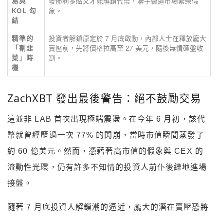
發佈利多貼文才能解鎖代幣，聯手製造市場繁榮假
易與
象。
KOL 勾
結
投資者解鎖原定於 7 月底啟動，內部人士在釋放龐大
精準的
賣壓前，先將價格拉高至 27 美元，隨後無情砸盤收
「割韭
割。
菜」時
機
ZachXBT 發出最後警告：絕不鼓勵交易
這並非 LAB 首次出現極端震盪。在今年 6 月初，該代
幣就曾經歷過一次 77% 的閃崩，當時市值瞬間蒸發了
約 60 億美元。然而，憑藉著高市值的假象與 CEX 的
流動性光環，仍有許多不知情的投資人前仆後繼地進場
接盤。
隨著 7 月底投資人解鎖潮的逼近，龐大的潛在賣壓恐將