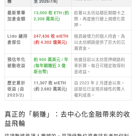
標
至 2026/7/8)
趁著以太坊站穩近期關卡之
最新單筆
13,000 枚 ETH (約
際，再度進行鏈上規模化質
加倉金額
2,308 萬美元)
押。
極具破壞力的個人持倉，為
Lido 總持
247,436 枚 stETH
以太坊網路提供了巨大的沉
倉部位
(約 4.302 億美元)
澱資金。
依據目前以太坊質押網路利
預估年化
約 950 萬美元 / 年
率折算，每日可穩定取得利
被動收益
(每年躺賺近 3 億
息收益。
新台幣)
自 2023 年 2 月建倉以來，
歷史累計
11,307 枚 stETH
該部位已呈現非線性的驚人
收益 (自
(約 2,682 萬美元)
複利成長。
2023/2)
真正的「躺賺」：去中心化金融帶來的收
益飛輪