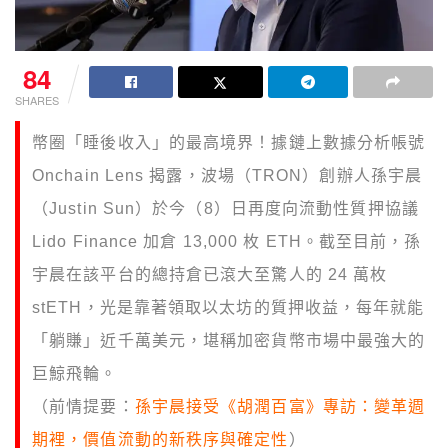
84
SHARES
幣圈「睡後收入」的最高境界！據鏈上數據分析帳號
Onchain Lens 揭露，波場（TRON）創辦人孫宇晨
（Justin Sun）於今（8）日再度向流動性質押協議
Lido Finance 加倉 13,000 枚 ETH。截至目前，孫
宇晨在該平台的總持倉已滾大至驚人的 24 萬枚
stETH，光是靠著領取以太坊的質押收益，每年就能
「躺賺」近千萬美元，堪稱加密貨幣市場中最強大的
巨鯨飛輪。
（前情提要：
孫宇晨接受《胡潤百富》專訪：變革週
期裡，價值流動的新秩序與確定性
）