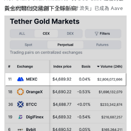
黃金代幣化交易創下全球新高
新一波貢獻者出走潮，「核心人才流失」已成為 Aave
社群近期的熱議話題。
風險管理議題本就是 Aave 社群近來的敏感神經：3 月
12 日，一名使用者在與 Aave 介面互動時損失 5,000
萬美元；隔週，Aave 宣布將推出「Aave Shield」保
護機制，以阻止使用者進行高風險交易。
Aave 方面表示，後續將與 LlamaRisk 及內部團隊緊密
合作，確保風險管理平穩銜接，並維持雙層風控架構不
變。
儘管內部紛擾不斷，Aave 於今年 2 月底達成 DeFi 史
上首個累計借貸量突破 1 兆美元的里程碑——這份紀
錄，Chaos Labs 也是幕後推手之一。