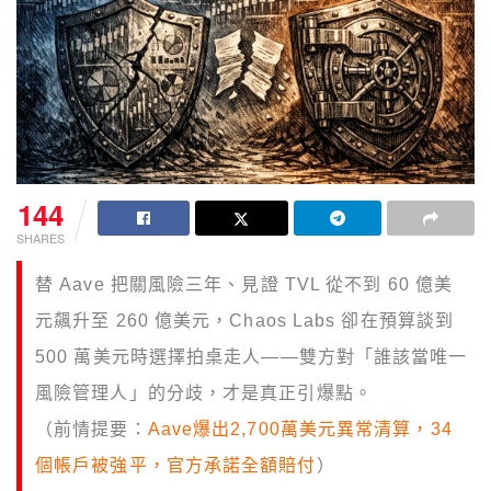
144
SHARES
替 Aave 把關風險三年、見證 TVL 從不到 60 億美
元飆升至 260 億美元，Chaos Labs 卻在預算談到
500 萬美元時選擇拍桌走人——雙方對「誰該當唯一
風險管理人」的分歧，才是真正引爆點。
（前情提要：
Aave爆出2,700萬美元異常清算，34
個帳戶被強平，官方承諾全額賠付
）