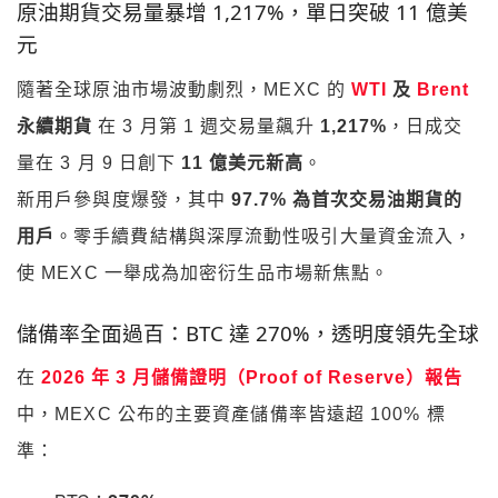
原油期貨交易量暴增 1,217%，單日突破 11 億美
元
隨著全球原油市場波動劇烈，MEXC 的
WTI
及
Brent
永續期貨
在 3 月第 1 週交易量飆升
1,217%
，日成交
量在 3 月 9 日創下
11 億美元新高
。
新用戶參與度爆發，其中
97.7% 為首次交易油期貨的
用戶
。零手續費結構與深厚流動性吸引大量資金流入，
使 MEXC 一舉成為加密衍生品市場新焦點。
儲備率全面過百：BTC 達 270%，透明度領先全球
在
2026 年 3 月儲備證明（Proof of Reserve）報告
中，MEXC 公布的主要資產儲備率皆遠超 100% 標
準：