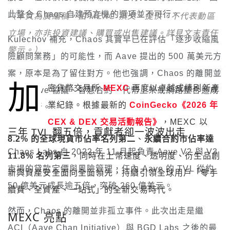
此整合 Chaos 自建預言機的選項並不可行。
（本文為廣編稿，由 MEXC 撰文、提供，不代表動區
立場，亦非投資建議、購買或出售建議。詳見文末責任
Kulechov 補充，Chaos 其實早已在評估「逐步收縮風
警示。）
險顧問業務」的可能性，而 Aave 提出的 500 萬美元方
案，原本是為了留住對方。他也強調，Chaos 的離開並
加
密貨幣交易所
MEXC
再度以卓越成績刷新產
未對 Aave 協議、智慧合約、代幣上架或網路整合造成
業紀錄。根據最新的
CoinGecko《2026 年
任何中斷。
CEX & DEX 交易活動報告》
，MEXC 以
三年 TVL 翻五倍，貢獻者卻一波波出走
8.2% 的全球現貨市佔率名列第二
、
永續合約市佔率達
Chaos Labs 自 2022 年 11 月起負責 Aave V2 與 V3
11.8% 名列第三
，同時在上幣速度、透明度、衍生品創
市場的貸款定價與風險管理，任內 Aave 的 TVL 從約
新與資產安全面向全面領先，持續引領全球用戶「零手
50 億美元成長逾五倍，突破 260 億美元。
續費、全資產、一站式」的全新交易時代。
然而，Chaos 的離開並非孤立事件。此次出走是繼
MEXC 亮點
ACI（Aave Chan Initiative）與 BGD Labs 之後的最