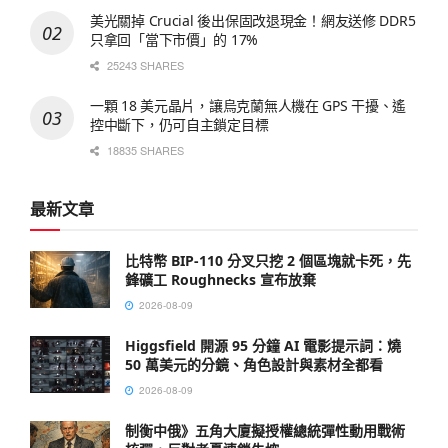
美光關掉 Crucial 後出保固改退現金！網友送修 DDR5
只拿回「當下市價」的 17%
25243 SHARES
一顆 18 美元晶片，讓烏克蘭無人機在 GPS 干擾、遙
控中斷下，仍可自主鎖定目標
18835 SHARES
最新文章
比特幣 BIP-110 分叉只挖 2 個區塊就卡死，先
鋒礦工 Roughnecks 宣布放棄
2026-08-09
Higgsfield 開源 95 分鐘 AI 電影提示詞：燒
50 萬美元的分鏡、角色設計與素材全都看
2026-08-09
制衡中俄》五角大廈擬授權總統彈性動用戰術