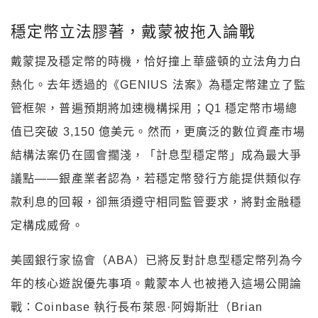
穩定幣立法膠著，戴蒙被拖入論戰
戴蒙提及穩定幣的時機，恰好撞上華盛頓的立法角力白
熱化。去年透過的《GENIUS 法案》為穩定幣建立了監
管框架，普遍預期將加速機構採用；Q1 穩定幣市場總
值已突破 3,150 億美元。然而，更廣泛的數位資產市場
結構法案仍在國會擱淺，「計息型穩定幣」成為最大爭
議點——銀產業者認為，若穩定幣發行方能提供類似存
款利息的回報，卻無須遵守相同監管要求，將對金融穩
定構成威脅。
美國銀行家協會（ABA）已將反對計息型穩定幣列為今
年的核心遊說優先事項。戴蒙本人也被捲入這場公開論
戰：Coinbase 執行長布萊恩·阿姆斯壯（Brian