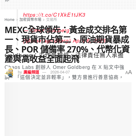
https://t.co/C1XkE1tJK3
Home
加密貨幣市場
交易所
MEXC全球領先：黃金成交排名第
— Omer Goldberg
一、現貨市佔第二、原油期貨暴成
(@omeragoldberg)
April 6, 2026
長、POR 儲備率 270%、代幣化資
Goldberg：工作量翻倍、法律責任無人承擔
產與高收益全面起飛
Chaos Labs 創辦人 Omer Goldberg 在 X 貼文中強
A
by
廣編頻道
2026-04-07
A
調，「這個決定並非輕率」，雙方曾進行善意協商，
Aave Labs 甚至主動提出將預算提高至 500 萬美元以
留住團隊。儘管如此，他仍選擇離開。
Goldberg 指出，問題的核心在於雙方對風險管理方式
的看法愈走愈遠。隨著部分 Aave 核心貢獻者相繼離
職，Chaos 須承擔的工作量持續增加；與此同時，