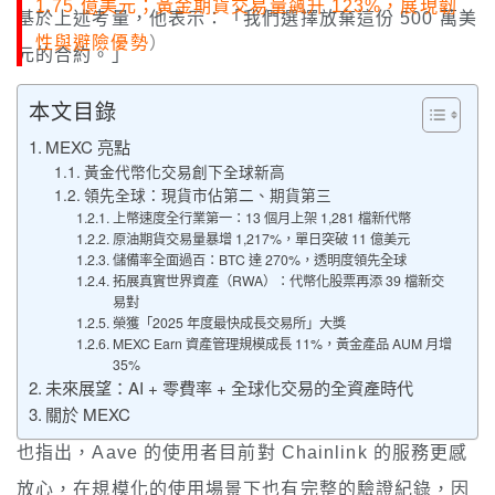
1.75 億美元；黃金期貨交易量飆升 123%，展現韌
基於上述考量，他表示：「我們選擇放棄這份 500 萬美
性與避險優勢
）
元的合約。」
Kulechov 說法大相逕庭：Chaos 想壟斷、還
本文目錄
要換掉 Chainlink
MEXC 亮點
黃金代幣化交易創下全球新高
Aave Labs 執行長 Stani Kulechov 的版本卻截然不
領先全球：現貨市佔第二、期貨第三
同。他表示，Chaos 提出的條件是要成為 Aave 的
唯一
上幣速度全行業第一：13 個月上架 1,281 檔新代幣
原油期貨交易量暴增 1,217%，單日突破 11 億美元
風險管理人，並以自家開發的價格預言機取代
儲備率全面過百：BTC 達 270%，透明度領先全球
拓展真實世界資產（RWA）：代幣化股票再添 39 檔新交
Chainlink，同時要求 Aave 將另一個風險合作夥伴
易對
榮獲「2025 年度最快成長交易所」大獎
LlamaRisk 掃地出門。
MEXC Earn 資產管理規模成長 11%，黃金產品 AUM 月增
35%
Kulechov 表示，這意味著 Aave 必須放棄現行的「雙
未來展望：AI + 零費率 + 全球化交易的全資產時代
關於 MEXC
層經濟風險模型」——這是 Aave 不願接受的條件。他
也指出，Aave 的使用者目前對 Chainlink 的服務更感
放心，在規模化的使用場景下也有完整的驗證紀錄，因