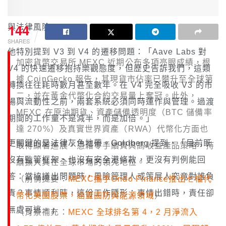
Aave V4 的功能擴充套件也為 Chaos 帶來額外的營運
144
與法律風險。
SHARES
他特別提到 V3 到 V4 的遷移問題：「Aave Labs 對
加密貨幣交易所 MEXC 近期公布多項亮眼成績，根
V4 的快速遷移抱持樂觀態度，但歷史告訴我們，這類
據 CoinGecko 報告，其現貨市佔率已攀升至全球第
轉換往往耗時數月甚至數年。在 V4 完全吸收 V3 的市
二，並在黃金代幣化合約交易量上奪冠。此外，
場與流動性之前，兩套系統必須同時運作與管理。過渡
MEXC 在原油期貨、資產儲備透明度（BTC 儲備率
期間的工作量不是減半，而是加倍。」
達 270%）及真實世界資產（RWA）代幣化方面也
更關鍵的是法律灰色地帶。Goldberg 提到，「目前既
取得顯著進展，憑藉零手續費與高收益產品策略，持
沒有監管框架、也沒有安全港條款，更沒有判例能回
續擴大其在全球市場的領先地位。
答：當協議出問題時，風險管理人或策展人究竟對誰負
（前情提要：
MEXC攜手Ondo Finance推出七檔代
責？事情順利時，這份工作隱形；事情出錯時，責任卻
幣化美國股票，涵蓋國防與能源領域
）
無處可逃。」
（背景補充：
MEXC 全球排名第 4，2 月淨流入