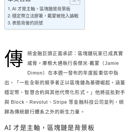
AI 才是主軸，區塊鏈是背景板
穩定幣立法膠著，戴蒙被拖入論戰
表態背後的訊號
傳
統金融巨頭正面承認：區塊鏈玩家已成真實
威脅。摩根大通執行長傑米·戴蒙（Jamie
Dimon）在本週一發布的年度股東信中指
出，「一批全新的競爭者正以區塊鏈為基礎崛起，涵蓋
穩定幣、智慧合約與其他代幣化形式。」他將這批對手
與 Block、Revolut、Stripe 等金融科技公司並列，統
歸為傳統銀行體系之外的新生力量。
AI 才是主軸，區塊鏈是背景板