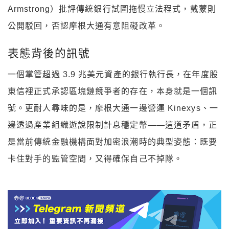
Armstrong）批評傳統銀行試圖拖慢立法程式，戴蒙則
公開駁回，否認摩根大通有意阻礙改革。
表態背後的訊號
一個掌管超過 3.9 兆美元資產的銀行執行長，在年度股
東信裡正式承認區塊鏈競爭者的存在，本身就是一個訊
號。更耐人尋味的是，摩根大通一邊營運 Kinexys、一
邊透過產業組織遊說限制計息穩定幣——這道矛盾，正
是當前傳統金融機構面對加密浪潮時的典型姿態：既要
卡住對手的監管空間，又得確保自己不掉隊。