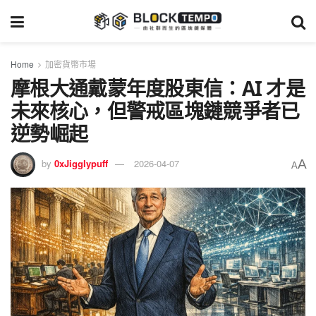
Home
加密貨幣市場
摩根大通戴蒙年度股東信：AI 才是
未來核心，但警戒區塊鏈競爭者已
逆勢崛起
A
by
0xJigglypuff
2026-04-07
A