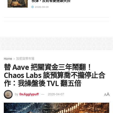
核彈，反對者憂連鎖失控
2026-08-09
Home
加密貨幣市場
替 Aave 把關資金三年鬧翻！
Chaos Labs 談預算喬不攏停止合
作：我操盤後 TVL 翻五倍
A
by
0xJigglypuff
2026-04-07
A