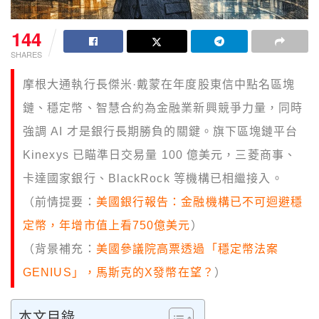
144
SHARES
摩根大通執行長傑米·戴蒙在年度股東信中點名區塊
鏈、穩定幣、智慧合約為金融業新興競爭力量，同時
強調 AI 才是銀行長期勝負的關鍵。旗下區塊鏈平台
Kinexys 已瞄準日交易量 100 億美元，三菱商事、
卡達國家銀行、BlackRock 等機構已相繼接入。
（前情提要：
美國銀行報告：金融機構已不可迴避穩
定幣，年增市值上看750億美元
）
（背景補充：
美國參議院高票透過「穩定幣法案
GENIUS」，馬斯克的X發幣在望？
）
本文目錄