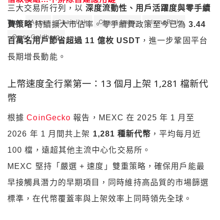
三大交易所行列，以
深度流動性、用戶活躍度與零手續
Tags:
Aave
Chainlink
Chaos Labs
LlamaRisk
費策略
持續擴大市佔率。零手續費政策至今已為
3.44
Omer Goldberg
百萬名用戶節省超過 11 億枚 USDT
，進一步鞏固平台
長期增長動能。
上幣速度全行業第一：13 個月上架 1,281 檔新代
幣
根據
CoinGecko
報告，MEXC 在 2025 年 1 月至
2026 年 1 月間共上架
1,281 種新代幣
，平均每月近
100 檔，遠超其他主流中心化交易所。
MEXC 堅持「嚴選 + 速度」雙重策略，確保用戶能最
早接觸具潛力的早期項目，同時維持高品質的市場篩選
標準，在代幣覆蓋率與上架效率上同時領先全球。