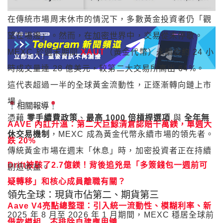
在傳統市場周末休市的情況下，多數黃金投資者仍「觀
望在場邊」。然而，在加密世界中，交易從未停歇。
MEXC 於週末期間
XAUT
（黃金代幣）永續合約 24 小
時成交量達 28 億美元，較第二大交易所高出 64%。
這代表超過一半的全球黃金流動性，正逐漸轉向鏈上市
場。
相關報導
憑藉
零手續費政策
、
最高 1000 倍槓桿選項
與
全年無
AAVE 內訌升溫：第二大巨鯨清倉認賠千萬鎂，單週大
休交易機制
，MEXC 成為黃金代幣永續市場的領先者。
跌 20%
傳統黃金市場在週末「休息」時，加密投資者正在持續
Drift被駭了2.7億鎂！背後追兇是「多簽錢包一週前可
創造收益。
疑轉移」和核心成員離職有關？
領先全球：現貨市佔第二、期貨第三
Aave V4亮點總整理：引入統一流動性、模糊利率、新
2025 年 8 月至 2026 年 1 月期間，MEXC 穩居全球前
借款模組…不排除自建應用鏈