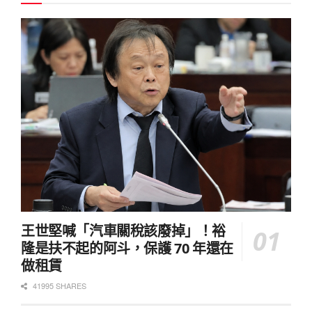
王世堅喊「汽車關稅該廢掉」！裕
隆是扶不起的阿斗，保護 70 年還在
做租賃
41995 SHARES