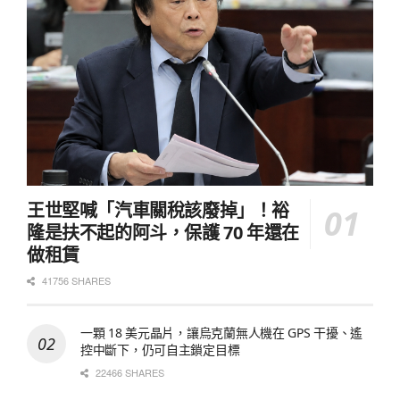
王世堅喊「汽車關稅該廢掉」！裕
隆是扶不起的阿斗，保護 70 年還在
做租賃
41756 SHARES
一顆 18 美元晶片，讓烏克蘭無人機在 GPS 干擾、遙
控中斷下，仍可自主鎖定目標
22466 SHARES