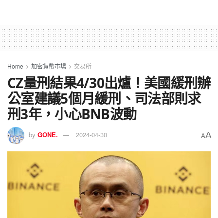
Home
加密貨幣市場
交易所
CZ量刑結果4/30出爐！美國緩刑辦
公室建議5個月緩刑、司法部則求
刑3年，小心BNB波動
A
by
GONE.
2024-04-30
A