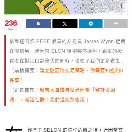
236
SHARES
依靠迷因幣 PEPE 暴富的交易員 James Wynn 近期
在喊單另一迷因幣 ELON 後卻突然砸盤，跟單的投
資者在對其口誅筆伐的同時，也給了我們更多省思…
（前情提要：
建立迷因幣交易策略，你需要知道的8
件事
）
（背景補充：
麻吉大哥讚自家迷因幣「審計沒漏
洞」，喊話社群：我們是先跌後漲
）
經歷了 $ELON 的信任危機之後，迷因幣交