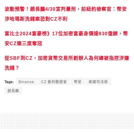
波動預警！趙長鵬4/30宣判量刑，前紐約檢察官：幣安
涉哈瑪斯洗錢案恐對CZ不利
富比士2024富豪榜》17位加密富豪身價達930億鎂，幣
安CZ連三度奪冠
從SBF到CZ，加密貨幣交易所創辦人為何總被指控涉嫌
洗錢？
Tags:
Binance
CZ 量刑聽證會
幣安
美國司法部
趙長鵬