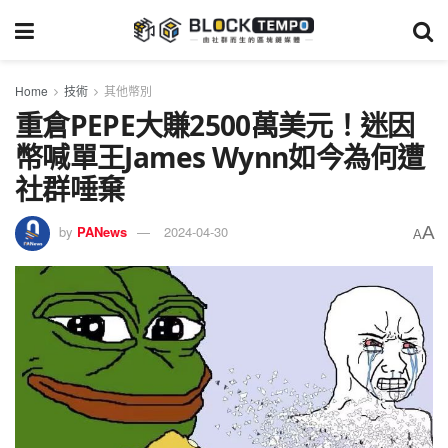
Home
技術
其他幣別
重倉PEPE大賺2500萬美元！迷因
幣喊單王James Wynn如今為何遭
社群唾棄
A
by
PANews
2024-04-30
A