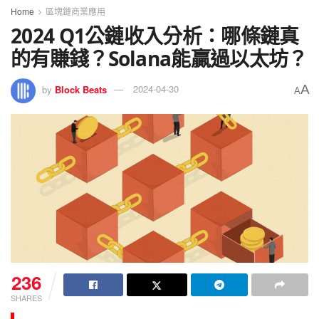
Home
區塊鏈商業應用
2024 Q1公鏈收入分析：哪條鏈真
的有賺錢？Solana能贏過以太坊？
A
by
Block Beats
2024-04-30
A
236
SHARES