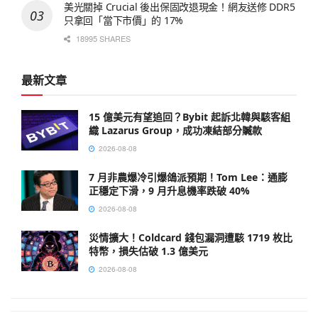
美光關掉 Crucial 後出保固改退現金！網友送修 DDR5
只拿回「當下市價」的 17%
18995 SHARES
最新文章
15 億美元有望追回？Bybit 起訴北韓與駭客組
織 Lazarus Group，成功凍結部分贓款
2026-08-08
7 月非農爆冷引爆鴿派預期！Tom Lee：通膨
正穩定下滑，9 月升息機率跌破 40%
2026-08-08
災情擴大！Coldcard 錢包漏洞遭駭 1719 枚比
特幣，損失估破 1.3 億美元
2026-08-08