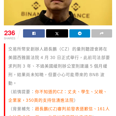
236
SHARES
交易所幣安創辦人趙長鵬（CZ）的量刑聽證會將在
美國西雅圖法院 4 月 30 日正式舉行，此前司法部要
求判刑 3 年、不過美國緩刑辦公室則建議 5 個月緩
刑，結果尚未知曉，但要小心可能帶來的 BNB 波
動。
（前情提要：
你不知道的CZ：丈夫、學生、父親、
企業家，350頁的支持信湧進法院
）
（背景補充：
趙長鵬(CZ)審判前發表道歉信、161人