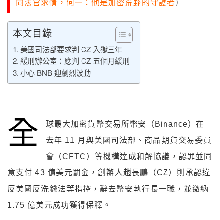
向法官求情，何一：他是加密荒野的守護者
）
本文目錄
美國司法部要求判 CZ 入獄三年
緩刑辦公室：應判 CZ 五個月緩刑
小心 BNB 迎劇烈波動
全
球最大加密貨幣交易所幣安（Binance）在
去年 11 月與美國司法部、商品期貨交易委員
會（CFTC）等機構達成和解協議，認罪並同
意支付 43 億美元罰金，創辦人趙長鵬（CZ）則承認違
反美國反洗錢法等指控，辭去幣安執行長一職，並繳納
1.75 億美元成功獲得保釋。