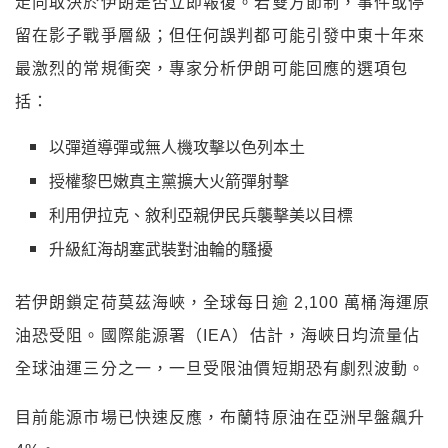
走向取決於伊朗是否立即報復。若雙方節制，事件或停
留在影子戰爭層級；但任何誤判都可能引發中東十年來
最激烈的常規衝突，專家分析伊朗可能回應的選項包
括：
以彈道導彈或無人機攻擊以色列本土
授權黎巴嫩真主黨擴大火箭彈射擊
利用伊拉克、敘利亞親伊民兵襲擊美以目標
升級紅海胡塞武裝對油輪的騷擾
若伊朗鎖定荷莫茲海峽，全球每日逾 2,100 萬桶海運原
油恐受阻。國際能源署（IEA）估計，海峽日均流量佔
全球油運三分之一，一旦受限油價短期恐有劇烈波動。
目前能源市場已快速反應，布蘭特原油在亞洲早盤飆升