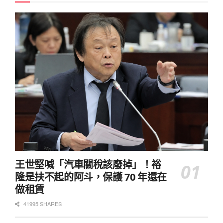
王世堅喊「汽車關稅該廢掉」！裕
隆是扶不起的阿斗，保護 70 年還在
做租賃
41995 SHARES