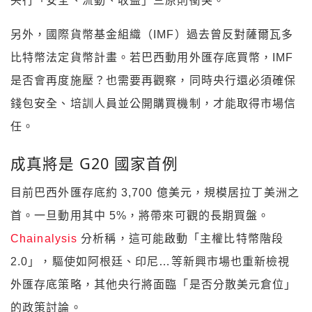
央行「安全、流動、收益」三原則衝突。
另外，國際貨幣基金組織（IMF）過去曾反對薩爾瓦多
比特幣法定貨幣計畫。若巴西動用外匯存底買幣，IMF
是否會再度施壓？也需要再觀察，同時央行還必須確保
錢包安全、培訓人員並公開購買機制，才能取得市場信
任。
成真將是 G20 國家首例
目前巴西外匯存底約 3,700 億美元，規模居拉丁美洲之
首。一旦動用其中 5%，將帶來可觀的長期買盤。
Chainalysis
分析稱，這可能啟動「主權比特幣階段
2.0」，驅使如阿根廷、印尼…等新興市場也重新檢視
外匯存底策略，其他央行將面臨「是否分散美元倉位」
的政策討論。