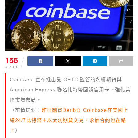
156
SHARES
Coinbase 宣布推出受 CFTC 監管的永續期貨與
American Express 聯名比特幣回饋信用卡，強化美
國市場布局。
（前情提要：
昨日剛買Deribt》Coinbase在美國上
線24/7比特幣＋以太坊期貨交易，永續合約也在路
上
）