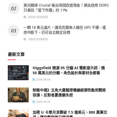
美光關掉 Crucial 後出保固改退現金！網友送修 DDR5
只拿回「當下市價」的 17%
25243 SHARES
一顆 18 美元晶片，讓烏克蘭無人機在 GPS 干擾、遙
控中斷下，仍可自主鎖定目標
18835 SHARES
最新文章
Higgsfield 開源 95 分鐘 AI 電影提示詞：燒
50 萬美元的分鏡、角色設計與素材全都看
2026-08-09
制衡中俄》五角大廈擬授權總統彈性動用戰術
核彈，反對者憂連鎖失控
2026-08-09
加密 U 卡單月消費破 7.5 億美元、880 萬筆交