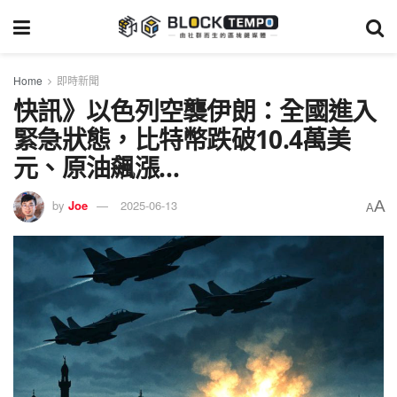
Home
即時新聞
快訊》以色列空襲伊朗：全國進入
緊急狀態，比特幣跌破10.4萬美
元、原油飆漲…
A
by
Joe
2025-06-13
A