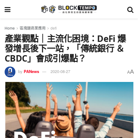
Home
區塊鏈商業應用
defi
產業觀點｜主流化困境：DeFi 爆
發增長後下一站，「傳統銀行 ＆
CBDC」會成引爆點？
A
by
PANews
2020-08-27
A