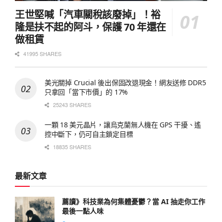
王世堅喊「汽車關稅該廢掉」！裕
隆是扶不起的阿斗，保護 70 年還在
做租賃
41995 SHARES
美光關掉 Crucial 後出保固改退現金！網友送修 DDR5
只拿回「當下市價」的 17%
25243 SHARES
一顆 18 美元晶片，讓烏克蘭無人機在 GPS 干擾、遙
控中斷下，仍可自主鎖定目標
18835 SHARES
最新文章
薦讀》科技業為何集體憂鬱？當 AI 抽走你工作
最後一點人味