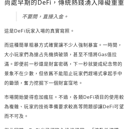
尚處早期的DeFi，傳統熱錢湧入障礙重重
不要問，直接入金。
這是DeFi玩家入場的真實寫照。
而這種簡單粗暴方式確實讓不少人強制暴富。一時間，
大小玩家們為搶占先機擠破頭，甚至不惜將Gas值拉
滿。即便前一秒還是財富密碼，下一秒就變成紀念幣的
景象不在少數，但依舊不能阻止玩家們趕場式拿起手中
的鋤頭，奮力挖掘下一個財富窪地。
市場開始變得愈加瘋狂。不過，各類DeFi項目的使用較
為複雜、玩家的技術準備要求較高等問題卻讓DeFi可望
而不可及。