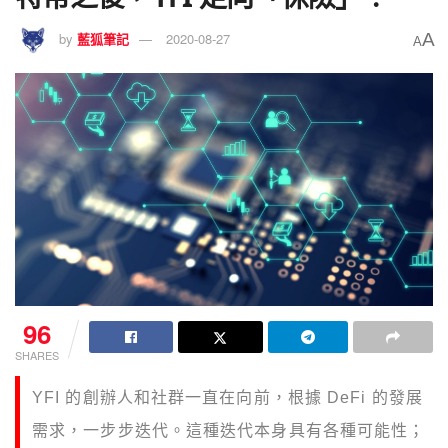
A
by
藍狐筆記
2020-08-27
A
96
SHARES
YFI 的創辦人和社群一直在向前，根據 DeFi 的發展
需求，一步步迭代。這種迭代本身具有各種可能性；