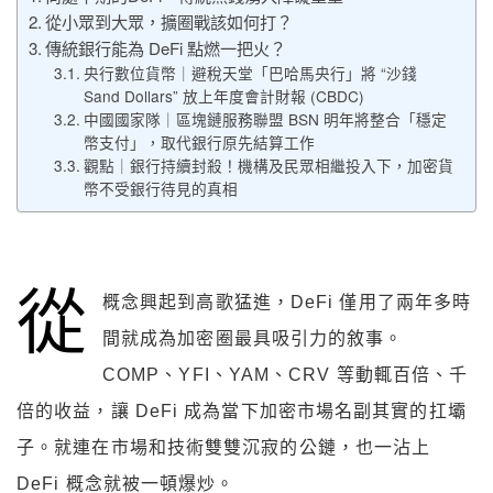
從小眾到大眾，擴圈戰該如何打？
傳統銀行能為 DeFi 點燃一把火？
央行數位貨幣｜避稅天堂「巴哈馬央行」將 “沙錢
Sand Dollars” 放上年度會計財報 (CBDC)
中國國家隊｜區塊鏈服務聯盟 BSN 明年將整合「穩定
幣支付」，取代銀行原先結算工作
觀點｜銀行持續封殺！機構及民眾相繼投入下，加密貨
幣不受銀行待見的真相
從
概念興起到高歌猛進，DeFi 僅用了兩年多時
間就成為加密圈最具吸引力的敘事。
COMP、YFI、YAM、CRV 等動輒百倍、千
倍的收益，讓 DeFi 成為當下加密市場名副其實的扛壩
子。就連在市場和技術雙雙沉寂的公鏈，也一沾上
DeFi 概念就被一頓爆炒。