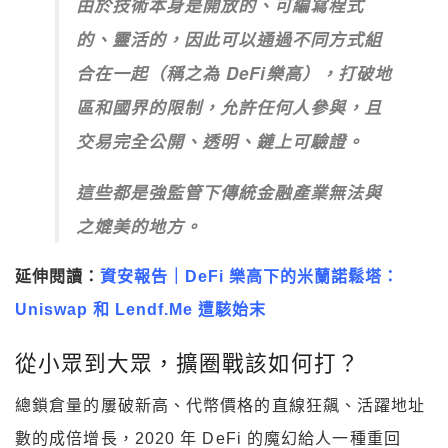
由於技術本身是開放的、可編寫程式
的、靈活的，因此可以通過不同方式組
合在一起（稱之為 DeFi樂高），打破地
區和國界的限制，允許任何人參與，且
交易完全公開、透明、鏈上可驗證。
這些都是強監管下傳統金融產業無法與
之媲美的地方。
延伸閱讀：
資安報告｜DeFi 樂高下的米蘭諾鬆塔：
Uniswap 和 Lendf.Me 遭駭始末
從小眾到大眾，擴圈戰該如何打？
總鎖倉量的屢破新高、代幣價格的直線狂飆、活躍地址
數的成倍增長，2020 年 DeFi 的魔幻給人一種重回