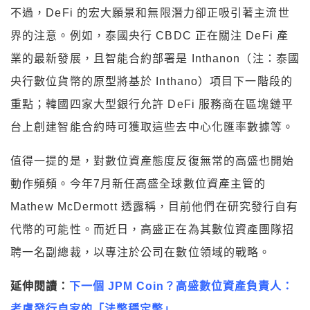
不過，DeFi 的宏大願景和無限潛力卻正吸引著主流世
界的注意。例如，泰國央行 CBDC 正在關注 DeFi 產
業的最新發展，且智能合約部署是 Inthanon（注：泰國
央行數位貨幣的原型將基於 Inthano）項目下一階段的
重點；韓國四家大型銀行允許 DeFi 服務商在區塊鏈平
台上創建智能合約時可獲取這些去中心化匯率數據等。
值得一提的是，對數位資產態度反復無常的高盛也開始
動作頻頻。今年7月新任高盛全球數位資產主管的
Mathew McDermott 透露稱，目前他們在研究發行自有
代幣的可能性。而近日，高盛正在為其數位資產團隊招
聘一名副總裁，以專注於公司在數位領域的戰略。
延伸閱讀：
下一個 JPM Coin？高盛數位資產負責人：
考慮發行自家的「法幣穩定幣」