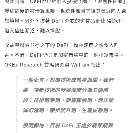
與此同時，DeFi也已經陷入投機怪圈，「流動性挖礦」
爆紅背後的被清算風險、系統性風險等讓其發展陷入尷
尬境地。另外，披著 DeFi 外衣的劣質品更使 得DeFi
陷入信任泥沼，難以掙脫。
收益與風險並存之下的 DeFi，增長速度之快令人咋
舌。不過，DeFi 仍只是加密市場中的一個小眾市場。
OKEx Research 首席研究員 William 指出：
一般而言，根據技術成熟度曲線，我們
將一項新技術的發展演變分為五個階
段：技術萌芽期，期望膨脹期，泡沫破
滅幻滅期，穩步爬升期、生產成熟期。
很明顯地，目前 DeFi 正處於萌芽期與