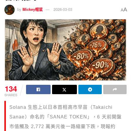
A
by
Mickey帽鼠
2026-03-03
A
134
SHARES
Solana 生態上以日本首相高市早苗（Takaichi
Sanae）命名的「SANAE TOKEN」，6 天前開盤
市值觸及 2,772 萬美元後一路縮量下跌，現報約