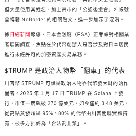
但大量使用其姓名，加上高市的「公認後援會」X 帳號
曾轉發 NoBorder 的相關貼文，進一步加深了混淆。
據
日經新聞
報導，日本金融廳（FSA）正考慮對相關業
者展開調查，焦點在於代幣創辦人是否涉及對日本居民
進行未經許可的加密資產交易業務。
$TRUMP 是政治人物幣「翻車」的代表
川普幣 $TRUMP 可說是政治人物靠代幣發大財的始作
俑者。2025 年 1 月 17 日 TRUMP 在 Solana 上發
行，市值一度飆破 270 億美元，如今僅約 3.48 美元，
從高點蒸發超過 95%。80% 的代幣由川普關聯實體持
有，被多方批評為「合法割韭菜」。