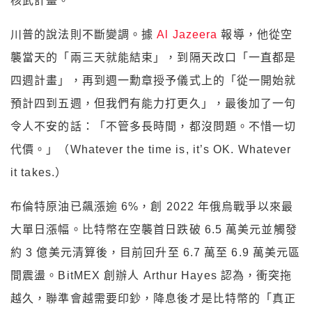
核武計畫。
川普的說法則不斷變調。據
Al Jazeera
報導，他從空
襲當天的「兩三天就能結束」，到隔天改口「一直都是
四週計畫」，再到週一勳章授予儀式上的「從一開始就
預計四到五週，但我們有能力打更久」，最後加了一句
令人不安的話：「不管多長時間，都沒問題。不惜一切
代價。」（Whatever the time is, it’s OK. Whatever
it takes.）
布倫特原油已飆漲逾 6%，創 2022 年俄烏戰爭以來最
大單日漲幅。比特幣在空襲首日跌破 6.5 萬美元並觸發
約 3 億美元清算後，目前回升至 6.7 萬至 6.9 萬美元區
間震盪。BitMEX 創辦人 Arthur Hayes 認為，衝突拖
越久，聯準會越需要印鈔，降息後才是比特幣的「真正