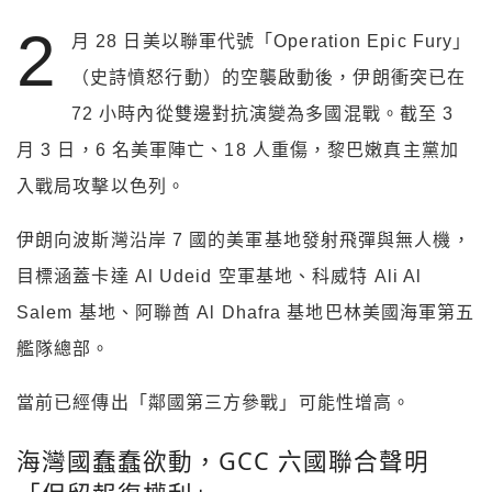
2
月 28 日美以聯軍代號「Operation Epic Fury」
（史詩憤怒行動）的空襲啟動後，伊朗衝突已在
72 小時內從雙邊對抗演變為多國混戰。截至 3
月 3 日，6 名美軍陣亡、18 人重傷，黎巴嫩真主黨加
入戰局攻擊以色列。
伊朗向波斯灣沿岸 7 國的美軍基地發射飛彈與無人機，
目標涵蓋卡達 Al Udeid 空軍基地、科威特 Ali Al
Salem 基地、阿聯酋 Al Dhafra 基地巴林美國海軍第五
艦隊總部。
當前已經傳出「鄰國第三方參戰」可能性增高。
海灣國蠢蠢欲動，GCC 六國聯合聲明