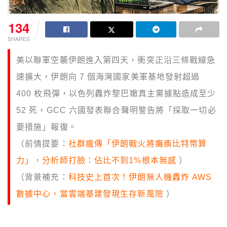
134
SHARES
美以聯軍空襲伊朗進入第四天，衝突正沿三條戰線急
速擴大，伊朗向 7 個海灣國家美軍基地發射超過
400 枚飛彈，以色列轟炸黎巴嫩真主黨據點造成至少
52 死，GCC 六國發表聯合聲明警告將「採取一切必
要措施」報復。
（前情提要：
社群瘋傳「伊朗戰火將癱瘓比特幣算
力」，分析師打臉：佔比不到1%根本無感
）
（背景補充：
科技史上首次！伊朗無人機轟炸 AWS
數據中心，當雲端基建發現生存新風險
）