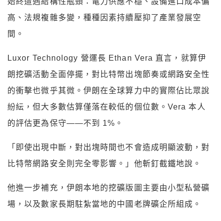
始終遭遇結構性瓶頸：電力供應不穩、設備進口成本偏
高、法規複雜多變，種種因素持續壓抑了產業發展空
間。
Luxor Technology 營運長 Ethan Vera 直言，就算伊
朗挖礦活動全面停擺，對比特幣出塊節奏或網路安全性
的衝擊也微乎其微。伊朗在全球算力中的實際佔比眾說
紛紜，但大多數估算僅落在較低的個位數。Vera 本人
的評估更為保守——不到 1%。
「即使出現中斷，對出塊時間也不會造成明顯波動，對
比特幣網路安全則完全零影響。」他斬釘截鐵地說。
他進一步補充，伊朗本地的挖礦版圖主要由小型私營礦
場，以及數家長期駐紮當地的中國老牌礦企所組成。