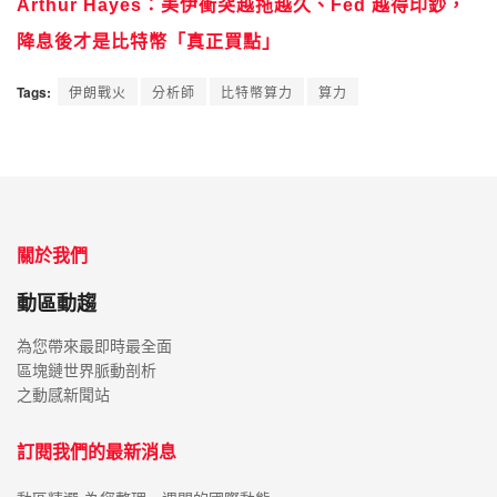
Arthur Hayes：美伊衝突越拖越久、Fed 越得印鈔，
降息後才是比特幣「真正買點」
Tags:
伊朗戰火
分析師
比特幣算力
算力
關於我們
動區動趨
為您帶來最即時最全面
區塊鏈世界脈動剖析
之動感新聞站
訂閱我們的最新消息