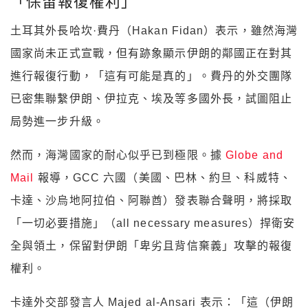
「保留報復權利」
土耳其外長哈坎·費丹（Hakan Fidan）表示，雖然海灣
國家尚未正式宣戰，但有跡象顯示伊朗的鄰國正在對其
進行報復行動，「這有可能是真的」。費丹的外交團隊
已密集聯繫伊朗、伊拉克、埃及等多國外長，試圖阻止
局勢進一步升級。
然而，海灣國家的耐心似乎已到極限。據
Globe and
Mail
報導，GCC 六國（美國、巴林、約旦、科威特、
卡達、沙烏地阿拉伯、阿聯酋）發表聯合聲明，將採取
「一切必要措施」（all necessary measures）捍衛安
全與領土，保留對伊朗「卑劣且背信棄義」攻擊的報復
權利。
卡達外交部發言人 Majed al-Ansari 表示：「這（伊朗