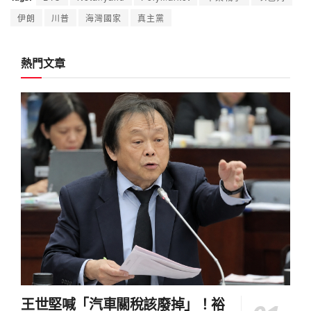
伊朗
川普
海灣國家
真主黨
熱門文章
王世堅喊「汽車關稅該廢掉」！裕