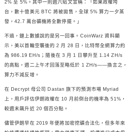
2% 至 5%。其中一則週六貼文宣稱：「如果政權垮
台，數十億美元 BTC 將被拋售，全球 5% 算力一夕蒸
發，42.7 萬台礦機將全數停擺。」
不過，鏈上數據說的是另一回事。CoinWarz 資料顯
示，美以首輪空襲後的 2 月 28 日，比特幣全網算力約
為 986.19 EH/s；隨後在 3 月 1 日攀升至 1.14 ZH/s
的高點，週二上午才回落至略低於 1 ZH/s——換言之，
算力不減反增。
在 Decrypt 母公司 Dastan 旗下的預測市場 Myriad
上，用戶評估伊朗政權在 10 月前倒台的機率為 51%，
較週末飆升近 20 個百分點。
儘管伊朗早在 2019 年便將加密挖礦合法化，但多年來