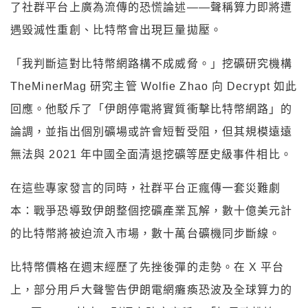
了社群平台上廣為流傳的恐慌論述——聲稱算力即將遭
遇毀滅性重創、比特幣會出現巨量拋壓。
「我判斷這對比特幣網路構不成威脅。」挖礦研究機構
TheMinerMag 研究主管 Wolfie Zhao 向 Decrypt 如此
回應。他駁斥了「伊朗停電將實質衝擊比特幣網路」的
論調，並指出個別礦場或許會短暫受阻，但其規模遠遠
無法與 2021 年中國全面清退挖礦等歷史級事件相比。
在這些專家發言的同時，社群平台正瘋傳一套災難劇
本：戰爭恐導致伊朗整個挖礦產業瓦解，數十億美元計
的比特幣將被迫流入市場，數十萬台礦機同步斷線。
比特幣價格在週末經歷了先挫後彈的走勢。在 X 平台
上，部分用戶大聲警告伊朗電網癱瘓恐波及全球算力的