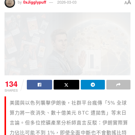
A
by
0xJigglypuff
2026-03-03
A
134
SHARES
美國與以色列襲擊伊朗後，社群平台瘋傳「5% 全球
算力將一夜消失、數十億美元 BTC 遭拋售」等末日
言論。但多位挖礦產業分析師直言反駁：伊朗實際算
力佔比可能不到 1%，即使全面中斷也不會動搖比特