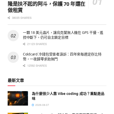
隆是扶不起的阿斗，保護 70 年還在
做租賃
38035 SHARES
一顆 18 美元晶片，讓烏克蘭無人機在 GPS 干擾、遙
控中斷下，仍可自主鎖定目標
21123 SHARES
Coldcard 冷錢包受害者淚訴：四年來每週定存比特
幣，一夜歸零求助無門
12592 SHARES
最新文章
為什麼很少人靠 Vibe coding 成功？重點是品
味
2026-08-07