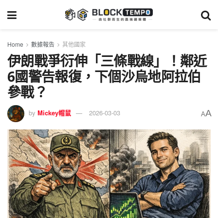
Home
數據報告
其他國家
伊朗戰爭衍伸「三條戰線」！鄰近
6國警告報復，下個沙烏地阿拉伯
參戰？
A
by
Mickey帽鼠
2026-03-03
A