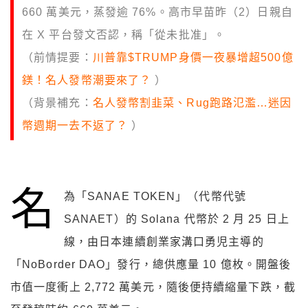
660 萬美元，蒸發逾 76%。高市早苗昨（2）日親自
在 X 平台發文否認，稱「從未批准」。
（前情提要：
川普靠$TRUMP身價一夜暴增超500億
鎂！名人發幣潮要來了？
）
（背景補充：
名人發幣割韭菜、Rug跑路氾濫…迷因
幣週期一去不返了？
）
名
為「SANAE TOKEN」（代幣代號
SANAET）的 Solana 代幣於 2 月 25 日上
線，由日本連續創業家溝口勇児主導的
「NoBorder DAO」發行，總供應量 10 億枚。開盤後
市值一度衝上 2,772 萬美元，隨後便持續縮量下跌，截