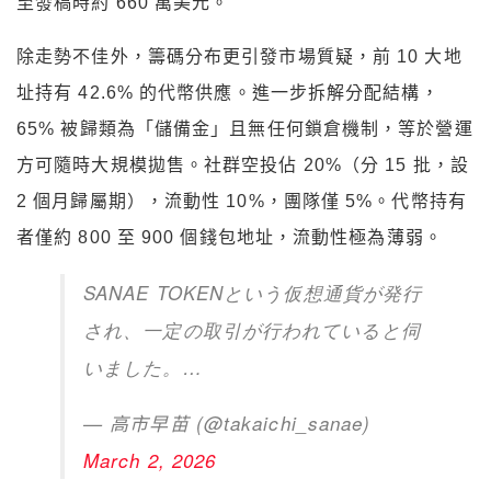
至發稿時約 660 萬美元。
除走勢不佳外，籌碼分布更引發市場質疑，前 10 大地
址持有 42.6% 的代幣供應。進一步拆解分配結構，
65% 被歸類為「儲備金」且無任何鎖倉機制，等於營運
方可隨時大規模拋售。社群空投佔 20%（分 15 批，設
2 個月歸屬期），流動性 10%，團隊僅 5%。代幣持有
者僅約 800 至 900 個錢包地址，流動性極為薄弱。
SANAE TOKENという仮想通貨が発行
され、一定の取引が行われていると伺
いました。…
— 高市早苗 (@takaichi_sanae)
March 2, 2026