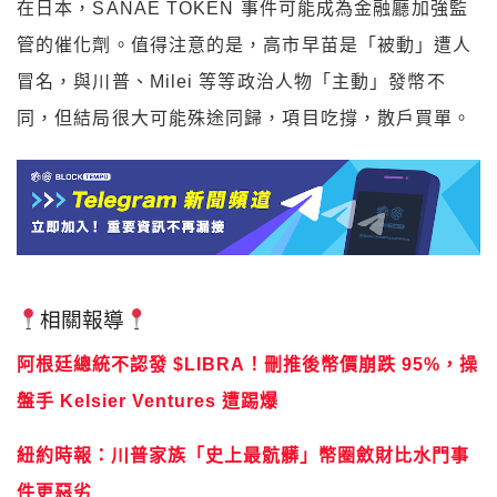
在日本，SANAE TOKEN 事件可能成為金融廳加強監
管的催化劑。值得注意的是，高市早苗是「被動」遭人
冒名，與川普、Milei 等等政治人物「主動」發幣不
同，但結局很大可能殊途同歸，項目吃撐，散戶買單。
相關報導
阿根廷總統不認發 $LIBRA！刪推後幣價崩跌 95%，操
盤手 Kelsier Ventures 遭踢爆
紐約時報：川普家族「史上最骯髒」幣圈斂財比水門事
件更惡劣