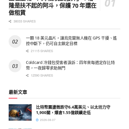
隆是扶不起的阿斗，保護 70 年還在
做租賃
38033 SHARES
一顆 18 美元晶片，讓烏克蘭無人機在 GPS 干擾、遙
控中斷下，仍可自主鎖定目標
21115 SHARES
Coldcard 冷錢包受害者淚訴：四年來每週定存比特
幣，一夜歸零求助無門
12590 SHARES
最新文章
比特幣震盪微跌守6.4萬美元、以太坊力守
1,900關，爆倉1.55億鎂續走低
2026-08-07