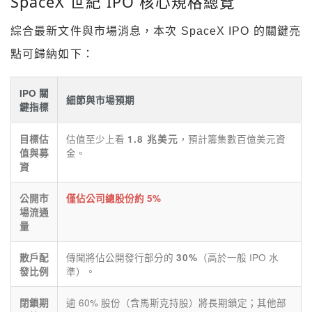
SpaceX 世紀 IPO 核心規格總覽
綜合最新文件與市場消息，本次 SpaceX IPO 的關鍵亮
點可歸納如下：
IPO 關
細節與市場預期
鍵指標
估值至少上看
，預計籌集數百億美元資
目標估
1.8 兆美元
金。
值與募
資
公開市
僅佔公司總股份約 5%
場流通
量
傳聞將佔公開發行部分的
（高於一般 IPO 水
散戶配
30%
準）。
發比例
逾 60% 股份（含馬斯克持股）將長期鎖定；其他部
閉鎖期