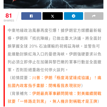
81
SHARES
中東地緣政治風暴再度引爆！據伊朗官方媒體最新報
導，伊朗與「抵抗陣線」已做出重大決議，將全面封
鎖掌握全球 20% 石油運輸的荷姆茲海峽，並警告可
能連動封鎖紅海入口的曼德海峽。伊朗強硬要求以色
列必須立即停止在加薩與黎巴嫩的軍事行動並全面撤
軍，否則拒絕重啟任何停火談判。
（前情提要：
川普：伊朗「極度渴望達成協議」！痛
批國內政客指手畫腳：閉嘴看我表現就好
）
（背景補充：
伊朗最高軍事顧問開嗆：對美繼續開戰
就要「一條路走到黑」，無人機非對稱戰才是王牌
）