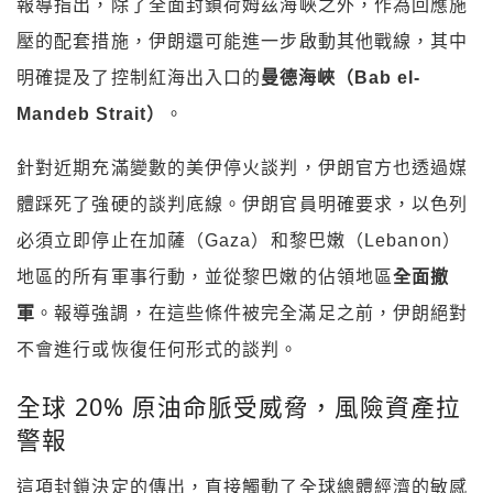
報導指出，除了全面封鎖荷姆茲海峽之外，作為回應施
壓的配套措施，伊朗還可能進一步啟動其他戰線，其中
明確提及了控制紅海出入口的
曼德海峽（Bab el-
Mandeb Strait）
。
針對近期充滿變數的美伊停火談判，伊朗官方也透過媒
體踩死了強硬的談判底線。伊朗官員明確要求，以色列
必須立即停止在加薩（Gaza）和黎巴嫩（Lebanon）
地區的所有軍事行動，並從黎巴嫩的佔領地區
全面撤
軍
。報導強調，在這些條件被完全滿足之前，伊朗絕對
不會進行或恢復任何形式的談判。
全球 20% 原油命脈受威脅，風險資產拉
警報
這項封鎖決定的傳出，直接觸動了全球總體經濟的敏感