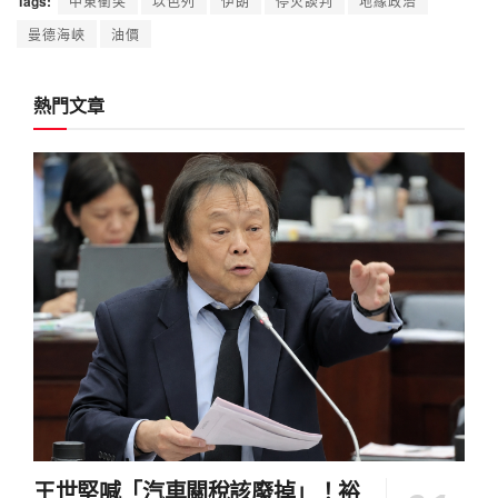
Tags:
中東衝突
以色列
伊朗
停火談判
地緣政治
曼德海峽
油價
熱門文章
王世堅喊「汽車關稅該廢掉」！裕