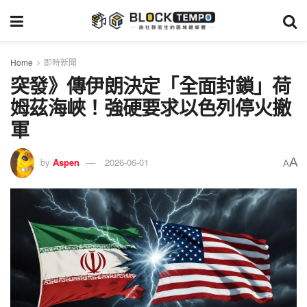
Home
即時新聞
突發》傳伊朗決定「全面封鎖」荷
姆茲海峽！強硬要求以色列停火撤
軍
A
by
Aspen
2026-06-01
A