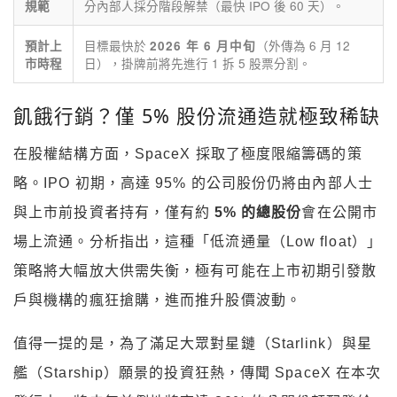
分內部人採分階段解禁（最快 IPO 後 60 天）。
規範
目標最快於
（外傳為 6 月 12
預計上
2026 年 6 月中旬
日），掛牌前將先進行 1 拆 5 股票分割。
市時程
飢餓行銷？僅 5% 股份流通造就極致稀缺
在股權結構方面，SpaceX 採取了極度限縮籌碼的策
略。IPO 初期，高達 95% 的公司股份仍將由內部人士
與上市前投資者持有，僅有約
5% 的總股份
會在公開市
場上流通。分析指出，這種「低流通量（Low float）」
策略將大幅放大供需失衡，極有可能在上市初期引發散
戶與機構的瘋狂搶購，進而推升股價波動。
值得一提的是，為了滿足大眾對星鏈（Starlink）與星
艦（Starship）願景的投資狂熱，傳聞 SpaceX 在本次