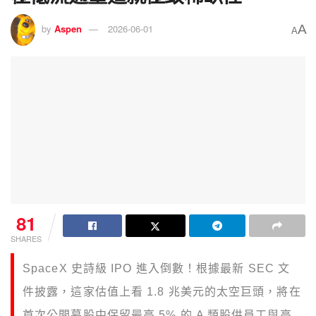
A
by
Aspen
2026-06-01
A
81
SHARES
SpaceX 史詩級 IPO 進入倒數！根據最新 SEC 文
件披露，這家估值上看 1.8 兆美元的太空巨頭，將在
首次公開募股中保留最高 5% 的 A 類股供員工與高