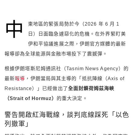
中
東地區的緊張局勢於今（2026 年 6 月 1
日）日面臨急遽惡化的危機。在外界緊盯美
伊和平協議進展之際，伊朗官方媒體的最新
報導卻為全球能源與金融市場投下了震撼彈。
根據伊朗塔斯尼姆通訊社（Tasnim News Agency）的
最新
報導
，伊朗當局與其主導的「抵抗陣線（Axis of
Resistance）」已經做出了
全面封鎖荷姆茲海峽
（Strait of Hormuz）
的重大決定。
警告開啟紅海戰線，談判底線踩死「以色
列撤軍」