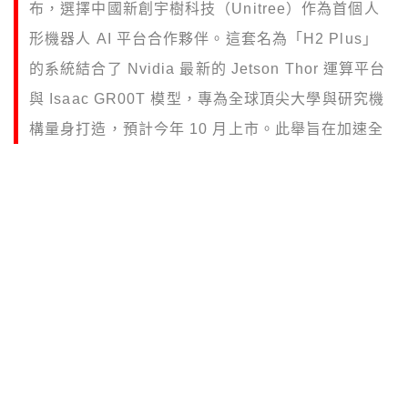
布，選擇中國新創宇樹科技（Unitree）作為首個人
形機器人 AI 平台合作夥伴。這套名為「H2 Plus」
的系統結合了 Nvidia 最新的 Jetson Thor 運算平台
與 Isaac GR00T 模型，專為全球頂尖大學與研究機
構量身打造，預計今年 10 月上市。此舉旨在加速全
球機器人研究民主化，也讓即將叩關 IPO 的 Unitree
備受市場矚目。
（前情提要：
黃仁勳GTC 2026重新定義 PC：Vera
Rubin 成首款 Agentic CPU， Nvidia 聯手聯發科
推出 RTX SPARK 筆電革命
）
（背景補充：
一台 $2999 的 NVIDIA 盒子，如何一
年幫我多賺 $22,000？
）
本文目錄