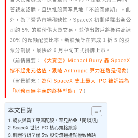
管親友認購，且這批股票罕見地「不設閉鎖期」。此
外，為了營造市場稀缺性，SpaceX 初期僅釋出全公
司約 5% 的股份供大眾交易，並傳出散戶將獲得高達
30% 的超額配發比率。新股預計在完成 1 拆 5 的股
票分割後，最快於 6 月中旬正式掛牌上市。
（前情提要：
《大賣空》Michael Burry 轟 SpaceX
撐不起兆元估值，狠嗆 Anthropic 算力狂熱是假象
）
（背景補充：
為何 SpaceX 史上最大 IPO 被評論為
「財務虛無主義的終極型態」？
）
本文目錄
親友與員工專屬配股，罕見豁免「閉鎖期」
SpaceX 世紀 IPO 核心規格總覽
飢餓行銷？僅 5% 股份流通造就極致稀缺