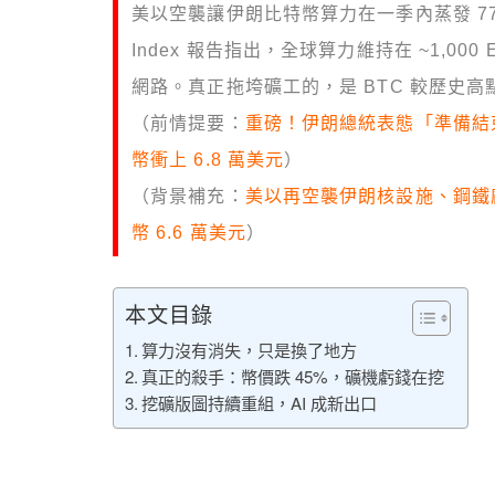
美以空襲讓伊朗比特幣算力在一季內蒸發 77%，從 
Index 報告指出，全球算力維持在 ~1,0
網路。真正拖垮礦工的，是 BTC 較歷史高
（前情提要：
重磅！伊朗總統表態「準備結
幣衝上 6.8 萬美元
）
（背景補充：
美以再空襲伊朗核設施、鋼鐵廠
幣 6.6 萬美元
）
本文目錄
算力沒有消失，只是換了地方
真正的殺手：幣價跌 45%，礦機虧錢在挖
挖礦版圖持續重組，AI 成新出口