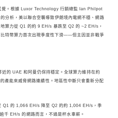
uxor Technology 行銷總監 Ian Philpot
中的分析，美以聯合空襲導致伊朗境內電網不穩、網路
從 Q1 的約 9 EH/s 暴跌至 Q2 的 ~2 EH/s，
，全球比特幣算力首次出現季度性下滑——但主因並非戰爭
；鄰近的 UAE 和阿曼仍保持穩定。全球算力維持在約
有足夠的產能來威脅網路連續性。地區性中斷只會重新分配
的 1,066 EH/s 降至 Q2 的約 1,004 EH/s，季
總量逾千 EH/s 的網路而言，不過是杯水車薪。