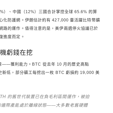
）、中國（12%）三國合計掌控全球 65.6% 的算
防護網。伊朗估計約有 427,000 臺活躍比特幣礦
網路的運作。值得注意的是，美伊兩週停火協議已於
復進度而定。
礦機虧錢在挖
源——獲利能力。BTC 從去年 10 月的歷史高點
跌至歷史新低，部分礦工每挖出一枚 BTC 虧損約 19,000 美
J/TH 的舊世代裝置已在負毛利區間運作，被迫
s 的邊際產能處於離線狀態——大多數老舊硬體