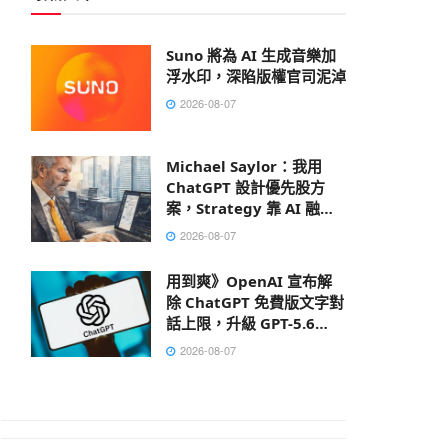
Suno 將為 AI 生成音樂加
浮水印，深陷版權官司泥淖
2026-08-07
Michael Saylor：我用
ChatGPT 設計優先股方
案，Strategy 靠 AI 融資
150 億美元
2026-08-07
用到爽》OpenAI 宣布解
除 ChatGPT 免費版文字對
話上限，升級 GPT-5.6
Luna
2026-08-07