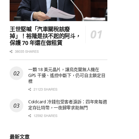
王世堅喊「汽車關稅該廢
掉」！裕隆是扶不起的阿斗，
保護 70 年還在做租賃
38035 SHARES
一顆 18 美元晶片，讓烏克蘭無人機在
GPS 干擾、遙控中斷下，仍可自主鎖定目
標
21123 SHARES
Coldcard 冷錢包受害者淚訴：四年來每週
定存比特幣，一夜歸零求助無門
12592 SHARES
最新文章