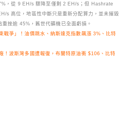
9 EH/s 驟降至僅剩 2 EH/s；但 Hashrate
00 EH/s 高位，地區性中斷只是重新分配算力，並未摧毀
點重挫逾 45%，舊世代礦機已全面虧損。
束戰爭」！油價跳水、納斯達克指數飆漲 3%、比特
！波斯灣多國遭報復，布蘭特原油衝 $106、比特