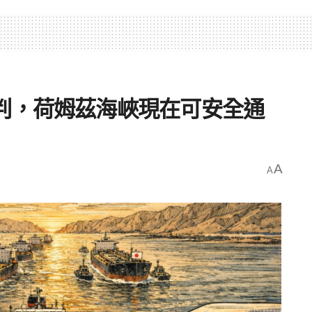
判，荷姆茲海峽現在可安全通
A
A