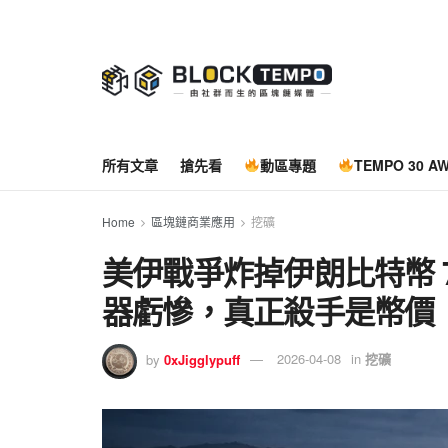
所有文章
搶先看
動區專題
TEMPO 30 A
Home
區塊鏈商業應用
挖礦
美伊戰爭炸掉伊朗比特幣 
器虧慘，真正殺手是幣價
by
0xJigglypuff
2026-04-08
in
挖礦