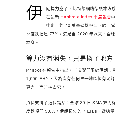
伊
朗算力崩了，比特幣網路卻根本沒感覺。根據 L
在最新
Hashrate Index 季度報告
中斷，約 70 萬臺礦機被迫下線，當地算力
季度跌幅達 77%。這是自 2020 年以來
本身。
算力沒有消失，只是換了地方
Philpot 在報告中指出，「影響僅限於伊朗
1,000 EH/s，因為沒有任何單一地區擁
算力，而非摧毀它。」
資料支撐了這個論點：全球 30 日 SMA 算力從 Q1 
度跌幅僅 5.8%。伊朗損失的 7 EH/s，對