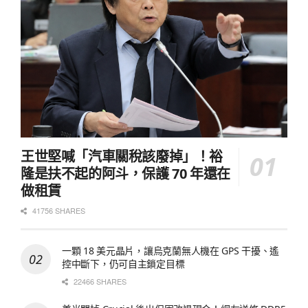
王世堅喊「汽車關稅該廢掉」！裕
隆是扶不起的阿斗，保護 70 年還在
做租賃
41756 SHARES
一顆 18 美元晶片，讓烏克蘭無人機在 GPS 干擾、遙
控中斷下，仍可自主鎖定目標
22466 SHARES