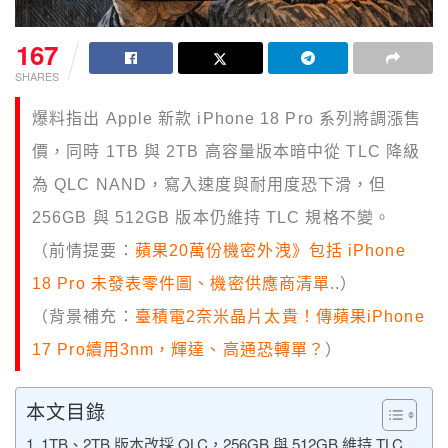
167
SHARES
爆料指出 Apple 新款 iPhone 18 Pro 系列將調漲售
價，同時 1TB 與 2TB 高容量版本暗中從 TLC 降級
為 QLC NAND，寫入速度與耐用度恐下滑，但
256GB 與 512GB 版本仍維持 TLC 規格不變。
（前情提要：
蘋果20萬份機密外洩》包括 iPhone
18 Pro 未發表零件圖、機密供應商清單..
）
（背景補充：
臺積電2奈米晶片太貴！傳蘋果iPhone
17 Pro續用3nm，輝達、高通恐轉單？
）
本文目錄
1TB、2TB 版本改採 QLC，256GB 與 512GB 維持 TLC