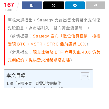
167
SHARES
摩根大通指出，Strategy 允許出售比特幣來支付優
先股股息，為市場引入「雙向資金流風險」。
（前情提要：
Strategy 宣布「數位信貸框架」授權
變現 BTC，MSTR、STRC 盤前飆近 10%
）
（背景補充：
現貨比特幣 ETF 六月失血 40.6 億美
元創紀錄，機構需求崩盤嚇壞市場
）
本文目錄
從「只買不賣」到靈活雙向操作
摩根大通：2 到 3 年才是合理緩衝
Bitwise 首席投資官同步看空：Strategy 角色已變
對市場的意義