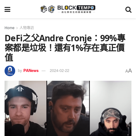
Home
人物專訪
DeFi之父Andre Cronje：99%專
案都是垃圾！還有1%存在真正價
值
A
by
PANews
2024-02-22
A