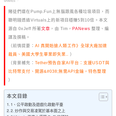
SHARES
賭徒們還在Pump.Fun上無腦跟風各種垃圾項目，而
聰明錢透過Virtuals上的新項目穩賺5到10倍。本文
源自 0xJeff 所著
文章
，由 Tim，
PANews
整理、編
譯及撰稿。
（前情提要：
AI 真開始搶人類工作》全球大廠加速
裁員、美國大學生畢業即失業..
）
（背景補充：
Tether預告自家AI平台：支援USDT與
比特幣支付、開源&#038;無需API金鑰，特色整理
）
本文目錄
1、公平啟動及遊戲化啟動平臺
2. 炒作與交易凌駕於基本面之上