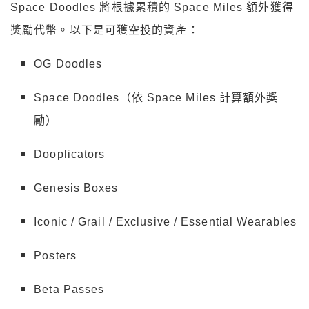
Space Doodles 將根據累積的 Space Miles 額外獲得
獎勵代幣。以下是可獲空投的資產：
OG Doodles
Space Doodles（依 Space Miles 計算額外獎
勵）
Dooplicators
Genesis Boxes
Iconic / Grail / Exclusive / Essential Wearables
Posters
Beta Passes