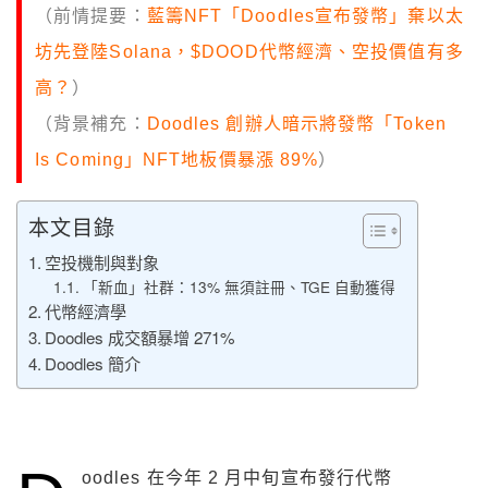
（前情提要：
藍籌NFT「Doodles宣布發幣」棄以太
坊先登陸Solana，$DOOD代幣經濟、空投價值有多
高？
）
（背景補充：
Doodles 創辦人暗示將發幣「Token
Is Coming」NFT地板價暴漲 89%
）
本文目錄
空投機制與對象
「新血」社群：13% 無須註冊、TGE 自動獲得
代幣經濟學
Doodles 成交額暴增 271%
Doodles 簡介
oodles 在今年 2 月中旬宣布發行代幣