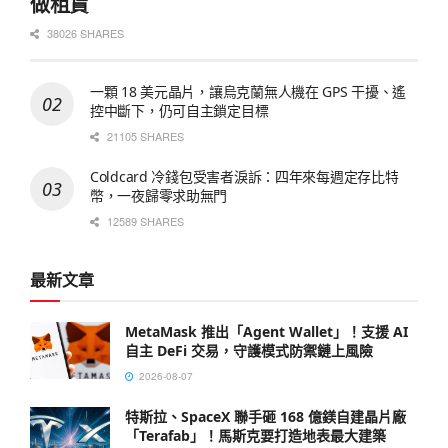
做租賃
38026 SHARES
一顆 18 美元晶片，讓烏克蘭無人機在 GPS 干擾、遙
控中斷下，仍可自主鎖定目標
21105 SHARES
Coldcard 冷錢包受害者淚訴：四年來每週定存比特
幣，一夜歸零求助無門
12589 SHARES
最新文章
MetaMask 推出「Agent Wallet」！支援 AI
自主 DeFi 交易，守護模式防禦鏈上風險
2026-08-07
特斯拉、SpaceX 聯手砸 168 億鎂自建晶片廠
「Terafab」！馬斯克要打造地表最大建築