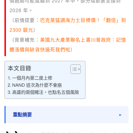
價週期可能延續到 2027 年中，部分環節甚至撐到
2028 年。
（前情提要：
巴克萊猛調海力士目標價！「翻倍」到
2300 歐元
）
（背景補充：
美國九大產業聯名上書川普政府：記憶
體漲價與缺貨快逼死我們啦
）
本文目錄
一個月內第二度上修
NAND 這次為什麼不會崩
高盛的兩個賭注，也點名五個風險
重點摘要