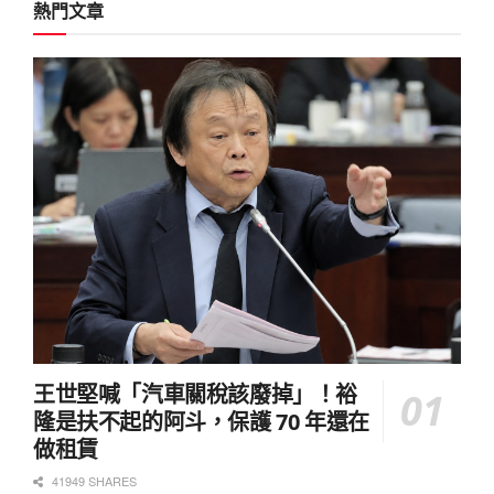
熱門文章
王世堅喊「汽車關稅該廢掉」！裕
隆是扶不起的阿斗，保護 70 年還在
做租賃
41949 SHARES