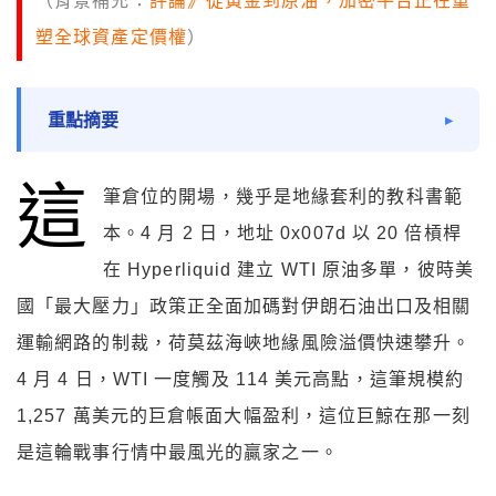
（背景補充：
評論》從黃金到原油，加密平台正在重
塑全球資產定價權
）
重點摘要
這
筆倉位的開場，幾乎是地緣套利的教科書範
本。4 月 2 日，地址 0x007d 以 20 倍槓桿
在 Hyperliquid 建立 WTI 原油多單，彼時美
國「最大壓力」政策正全面加碼對伊朗石油出口及相關
運輸網路的制裁，荷莫茲海峽地緣風險溢價快速攀升。
4 月 4 日，WTI 一度觸及 114 美元高點，這筆規模約
1,257 萬美元的巨倉帳面大幅盈利，這位巨鯨在那一刻
是這輪戰事行情中最風光的贏家之一。