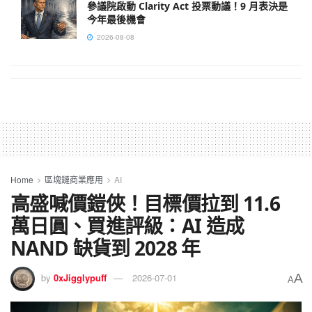
參議院啟動 Clarity Act 投票動議！9 月表決是
今年最後機會
2026-08-08
Home
區塊鏈商業應用
AI
高盛喊價鎧俠！目標價拉到 11.6
萬日圓、買進評級：AI 造成
NAND 缺貨到 2028 年
A
by
0xJigglypuff
2026-07-01
A