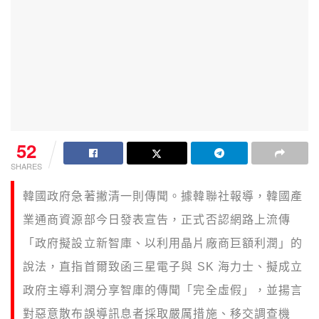
52
SHARES
韓國政府急著撇清一則傳聞。據韓聯社報導，韓國產
業通商資源部今日發表宣告，正式否認網路上流傳
「政府擬設立新智庫、以利用晶片廠商巨額利潤」的
說法，直指首爾致函三星電子與 SK 海力士、擬成立
政府主導利潤分享智庫的傳聞「完全虛假」，並揚言
對惡意散布誤導訊息者採取嚴厲措施、移交調查機