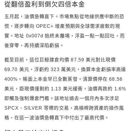
從翻倍盈利到倒欠四倍本金
五月起，油價急轉直下。市場焦點從地緣供應中斷的恐
慌，逐步轉向 OPEC+ 增產預期與全球需求疲軟的現
實。地址 0x007d 始終未離場，浮盈一點一點回吐，而
後穿零，再持續深陷虧損。
截至目前，這位巨鯨建倉均價 87.59 美元對比現價
69.70 美元，浮虧約 323 萬美元，換算本金虧損率高達
400%，帳面上本金早已全數蒸發。清算價停在 68.56
美元，距現價僅剩約 1.13 美元緩衝，油價再跌約 1.6%
即觸及強制爆倉門檻。該地址過去一個月內多次涉足
SPCX、SILVER 等標的交易，高槓桿跨資產的操作風
格，在這一波油價急轉直下中付出了最高代價。