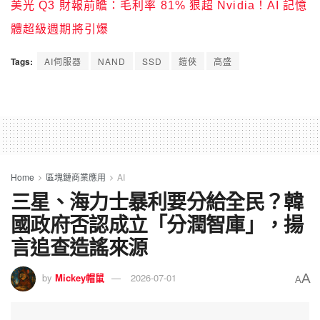
美光 Q3 財報前瞻：毛利率 81% 狠超 Nvidia！AI 記憶
體超級週期將引爆
Tags:
AI伺服器
NAND
SSD
鎧俠
高盛
Home
區塊鏈商業應用
AI
三星、海力士暴利要分給全民？韓
國政府否認成立「分潤智庫」，揚
言追查造謠來源
A
by
Mickey帽鼠
2026-07-01
A