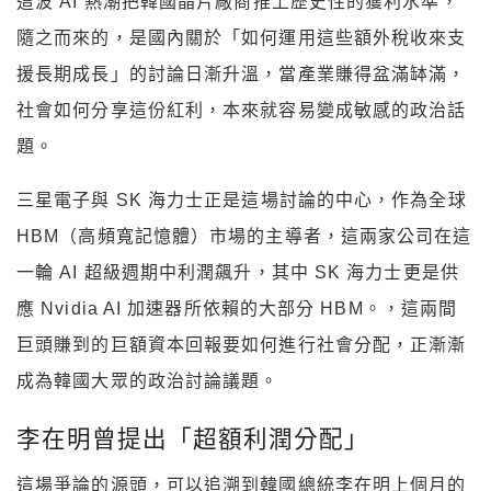
這波 AI 熱潮把韓國晶片廠商推上歷史性的獲利水準，
隨之而來的，是國內關於「如何運用這些額外稅收來支
援長期成長」的討論日漸升溫，當產業賺得盆滿缽滿，
社會如何分享這份紅利，本來就容易變成敏感的政治話
題。
三星電子與 SK 海力士正是這場討論的中心，作為全球
HBM（高頻寬記憶體）市場的主導者，這兩家公司在這
一輪 AI 超級週期中利潤飆升，其中 SK 海力士更是供
應 Nvidia AI 加速器所依賴的大部分 HBM。，這兩間
巨頭賺到的巨額資本回報要如何進行社會分配，正漸漸
成為韓國大眾的政治討論議題。
李在明曾提出「超額利潤分配」
這場爭論的源頭，可以追溯到韓國總統李在明上個月的