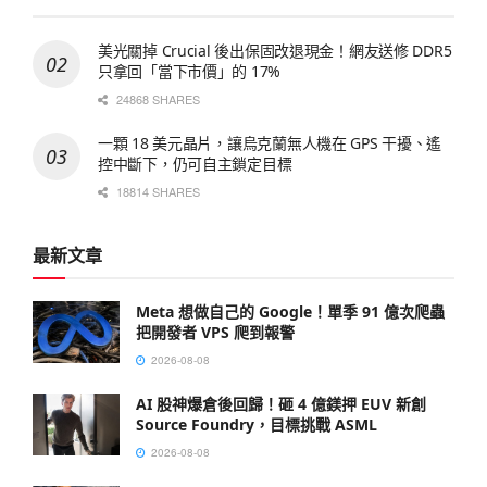
美光關掉 Crucial 後出保固改退現金！網友送修 DDR5
只拿回「當下市價」的 17%
24868 SHARES
一顆 18 美元晶片，讓烏克蘭無人機在 GPS 干擾、遙
控中斷下，仍可自主鎖定目標
18814 SHARES
最新文章
Meta 想做自己的 Google！單季 91 億次爬蟲
把開發者 VPS 爬到報警
2026-08-08
AI 股神爆倉後回歸！砸 4 億鎂押 EUV 新創
Source Foundry，目標挑戰 ASML
2026-08-08