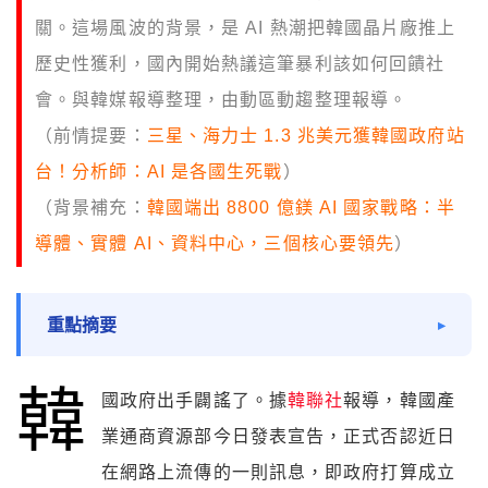
關。這場風波的背景，是 AI 熱潮把韓國晶片廠推上
歷史性獲利，國內開始熱議這筆暴利該如何回饋社
會。與韓媒報導整理，由動區動趨整理報導。
（前情提要：
三星、海力士 1.3 兆美元獲韓國政府站
台！分析師：AI 是各國生死戰
）
（背景補充：
韓國端出 8800 億鎂 AI 國家戰略：半
導體、實體 AI、資料中心，三個核心要領先
）
重點摘要
韓
國政府出手闢謠了。據
韓聯社
報導，韓國產
業通商資源部今日發表宣告，正式否認近日
在網路上流傳的一則訊息，即政府打算成立