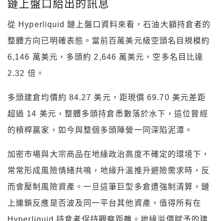
鏈上盤口給出的訊息
從 Hyperliquid 鏈上盤口資料來看，石油大額持倉者的
整體方向已明確表態。當前百萬美元級空頭名目規模約
6,146 萬美元，多頭約 2,646 萬美元，空多名目比達
2.32 倍。
多頭建倉均價約 84.27 美元，距現價 69.70 美元差距
超過 14 美元，整體多頭持倉悉數落於水下，這位曾經
的槓桿贏家，如今與整個多頭陣營一同深陷泥潭。
加密市場與大宗商品在地緣政治高度不確定的環境下，
常常形成風險情緒共鳴，地緣升溫推升避險需求時，反
而會壓制風險資產。一旦這筆巨型多倉遭強制清算，鏈
上連鎖反應是否波及同一平台其他資產，值得所有在
Hyperliquid 持倉者保持觀察距離。地緣溢價賦予的建