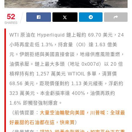
52
SHARES
WTI 原油在 Hyperliquid 鏈上報約 69.70 美元，24
小時再度走低 1.3%，持倉量（OI）達 1.63 億美
元。伊朗拒絕與美國直接會談，地緣供應風險重燃，
油價承壓。鏈上最大多頭（地址 0x007d）以 20 倍
槓桿持有約 1,257 萬美元 WTIOIL 多單，清算價
68.56 美元，距現價僅剩約 1.13 美元緩衝，浮虧約
323 萬美元、本金虧損率達 400%，油價再跌約
1.6% 即觸發強制爆倉。
（前情提要：
大量空油輪駛向美國，川普喊：全球最
好最甜的石油都在這，快來買
）