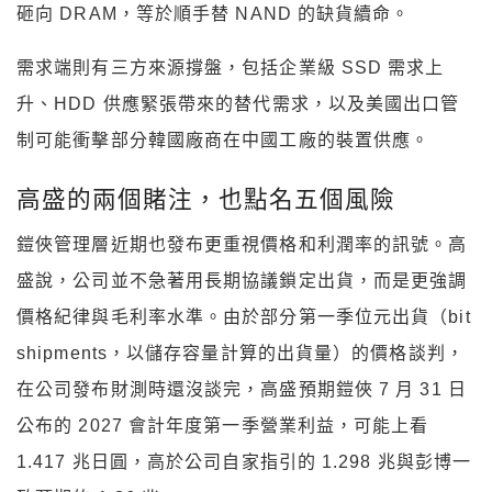
砸向 DRAM，等於順手替 NAND 的缺貨續命。
需求端則有三方來源撐盤，包括企業級 SSD 需求上
升、HDD 供應緊張帶來的替代需求，以及美國出口管
制可能衝擊部分韓國廠商在中國工廠的裝置供應。
高盛的兩個賭注，也點名五個風險
鎧俠管理層近期也發布更重視價格和利潤率的訊號。高
盛說，公司並不急著用長期協議鎖定出貨，而是更強調
價格紀律與毛利率水準。由於部分第一季位元出貨（bit
shipments，以儲存容量計算的出貨量）的價格談判，
在公司發布財測時還沒談完，高盛預期鎧俠 7 月 31 日
公布的 2027 會計年度第一季營業利益，可能上看
1.417 兆日圓，高於公司自家指引的 1.298 兆與彭博一