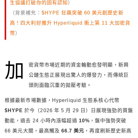
生協議打破你的固有認知
）
（背景補充：
$HYPE 狂飆突破 60 美元創歷史新
高！四大利好推升 Hyperliquid 衝上第 11 大加密貨
幣
）
加
密貨幣市場近期的資金輪動愈發明顯，新興
公鏈生態正展現出驚人的爆發力，而傳統巨
頭則面臨沉重的拋壓考驗。
根據最新市場數據，Hyperliquid 生態系核心代幣
$HYPE
於今（2026 年 5 月 29 日）日展現強勁的買盤
動能，過去 24 小時內漲幅超過
10%
，盤中強勢突破
66 美元大關，最高觸及
66.7 美元
，再度刷新歷史新高