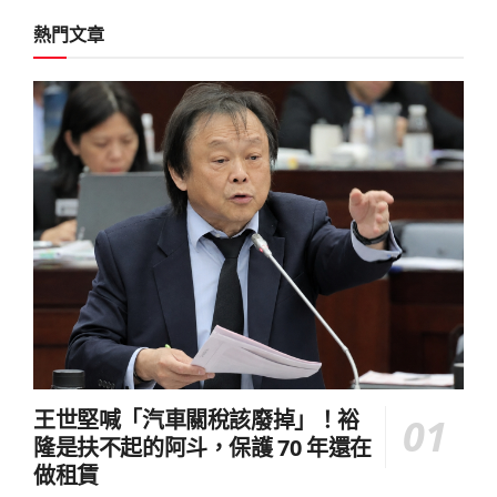
熱門文章
王世堅喊「汽車關稅該廢掉」！裕
隆是扶不起的阿斗，保護 70 年還在
做租賃