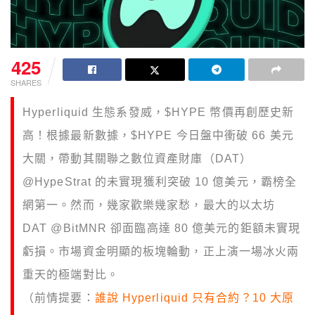
425
SHARES
Hyperliquid 生態系發威，$HYPE 幣價再創歷史新
高！根據最新數據，$HYPE 今日盤中衝破 66 美元
大關，帶動其關聯之數位資產財庫（DAT）
@HypeStrat 的未實現獲利突破 10 億美元，霸榜全
網第一。然而，幾家歡樂幾家愁，最大的以太坊
DAT @BitMNR 卻面臨高達 80 億美元的鉅額未實現
虧損。市場資金明顯的板塊輪動，正上演一場冰火兩
重天的極端對比。
（前情提要：
誰說 Hyperliquid 只有合約？10 大原