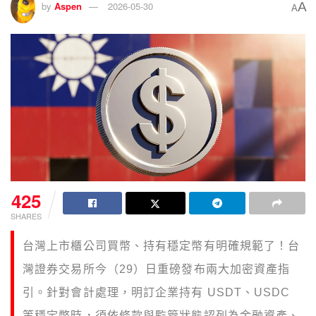
A
by
Aspen
2026-05-30
A
425
SHARES
台灣上市櫃公司買幣、持有穩定幣有明確規範了！台
灣證券交易所今（29）日重磅發布兩大加密資產指
引。針對會計處理，明訂企業持有 USDT、USDC
等穩定幣時，須依條款與監管狀態認列為金融資產、