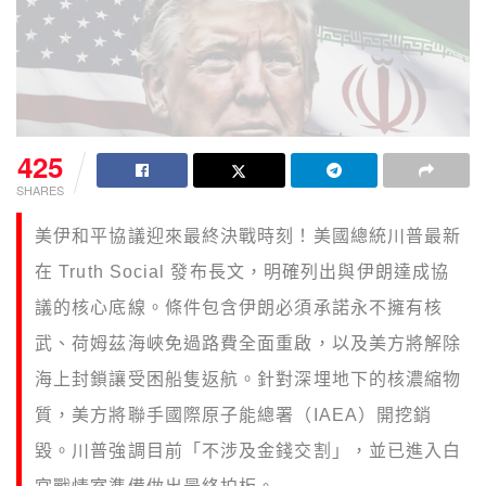
425
SHARES
美伊和平協議迎來最終決戰時刻！美國總統川普最新
在 Truth Social 發布長文，明確列出與伊朗達成協
議的核心底線。條件包含伊朗必須承諾永不擁有核
武、荷姆茲海峽免過路費全面重啟，以及美方將解除
海上封鎖讓受困船隻返航。針對深埋地下的核濃縮物
質，美方將聯手國際原子能總署（IAEA）開挖銷
毀。川普強調目前「不涉及金錢交割」，並已進入白