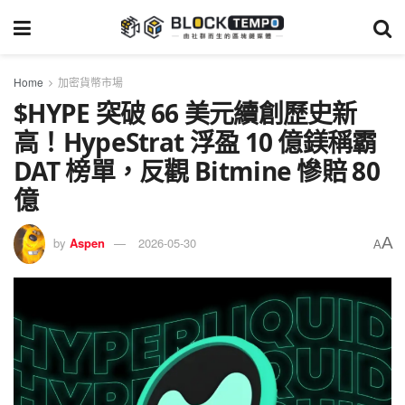
Home
加密貨幣市場
$HYPE 突破 66 美元續創歷史新
高！HypeStrat 浮盈 10 億鎂稱霸
DAT 榜單，反觀 Bitmine 慘賠 80
億
A
by
Aspen
2026-05-30
A