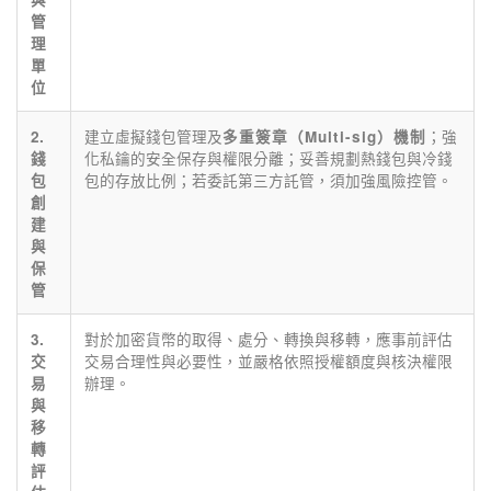
管
理
單
位
建立虛擬錢包管理及
；強
2.
多重簽章（Multi-sig）機制
化私鑰的安全保存與權限分離；妥善規劃熱錢包與冷錢
錢
包的存放比例；若委託第三方託管，須加強風險控管。
包
創
建
與
保
管
對於加密貨幣的取得、處分、轉換與移轉，應事前評估
3.
交易合理性與必要性，並嚴格依照授權額度與核決權限
交
辦理。
易
與
移
轉
評