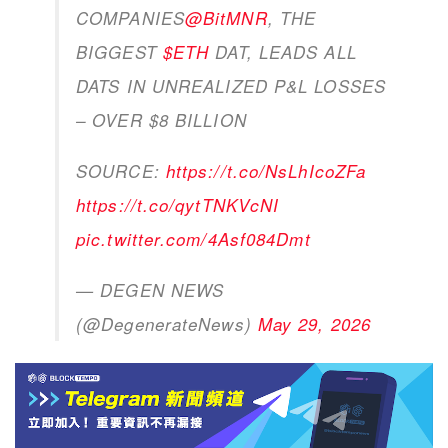
COMPANIES
@BitMNR
, THE
BIGGEST
$ETH
DAT, LEADS ALL
DATS IN UNREALIZED P&L LOSSES
– OVER $8 BILLION
SOURCE:
https://t.co/NsLhIcoZFa
https://t.co/qytTNKVcNI
pic.twitter.com/4Asf084Dmt
— DEGEN NEWS
(@DegenerateNews)
May 29, 2026