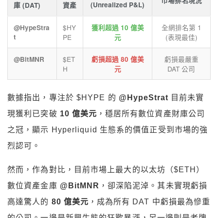
市場排名現況
(Unrealized P&L)
庫 (DAT)
資產
$HY
全網排名第 1
@HypeStra
獲利超過 10 億美
t
PE
(表現最佳)
元
$ET
虧損最嚴重
@BitMNR
虧損超過 80 億美
H
DAT 公司
元
數據指出，專注於 $HYPE 的
@HypeStrat
目前未實
現獲利已突破
10 億美元
，穩居所有數位資產財庫公司
之冠，顯示 Hyperliquid 生態系的價值正受到市場的強
烈認可。
然而，作為對比，目前市場上最大的以太坊（$ETH）
數位資產金庫
@BitMNR
，卻深陷泥淖。其未實現虧損
高達驚人的
80 億美元
，成為所有 DAT 中虧損最為慘重
的公司。一邊是新興生態的狂歡暴漲，另一邊則是老牌