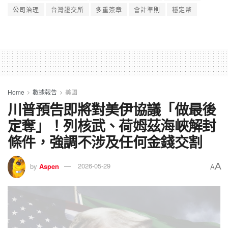
公司治理
台灣證交所
多重簽章
會計準則
穩定幣
Home
數據報告
美國
川普預告即將對美伊協議「做最後
定奪」！列核武、荷姆茲海峽解封
條件，強調不涉及任何金錢交割
A
by
Aspen
2026-05-29
A