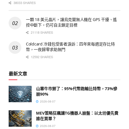
38033 SHARES
一顆 18 美元晶片，讓烏克蘭無人機在 GPS 干擾、遙
控中斷下，仍可自主鎖定目標
21118 SHARES
Coldcard 冷錢包受害者淚訴：四年來每週定存比特
幣，一夜歸零求助無門
12592 SHARES
最新文章
山寨牛市掰了：95%代幣跑輸比特幣，73%慘
崩90%
2026-08-07
MEV策略狂飆讓TG機器人崩盤：以太坊優先費
誰在買單？
2026-08-07