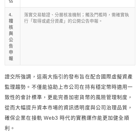
估
落實交易驗證、分層核准機制；觸及門檻時，需確實執
4.
行「取得或處分資產」的公開公告申報。
稽
核
與
公
告
申
報
證交所強調，這兩大指引的發布旨在配合國際虛擬資產
監理趨勢。不僅能協助上市公司在持有穩定幣時適用一
致性的會計標準，更能完善加密貨幣的風險管理制度，
從而大幅提升資本市場的資訊透明度與公司治理品質，
確保企業在接軌 Web3 時代的實務運作能更加健全順
利。