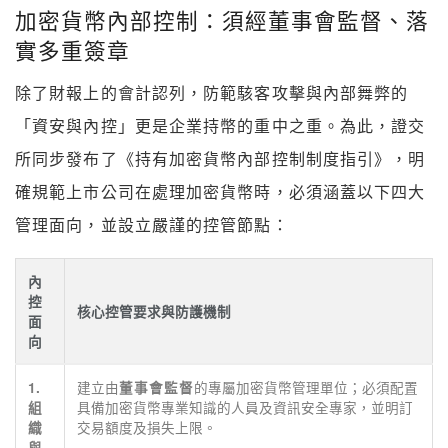
加密貨幣內部控制：須經董事會監督、落
實多重簽章
除了財報上的會計認列，防範駭客攻擊與內部舞弊的
「資安與內控」更是企業持幣的重中之重。為此，證交
所同步發布了《持有加密貨幣內部控制制度指引》，明
確規範上市公司在處理加密貨幣時，必須涵蓋以下四大
管理面向，並設立嚴謹的控管節點：
內
控
核心控管要求與防護機制
面
向
建立由
的專屬加密貨幣管理單位；必須配置
1.
董事會監督
具備加密貨幣專業知識的人員及資訊安全專家，並明訂
組
交易額度及損失上限。
織
與