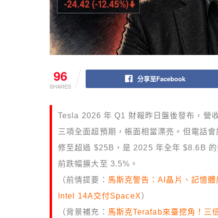
96
分享至Facebook
SHARES
Tesla 2026 年 Q1 財報昨日盤後發布，營收
三項全面超預期，帳面相當漂亮。但電話會議上
修至超過 $25B，是 2025 年全年 $8.
前跌幅擴大至 3.5%。
（前情提要：
馬斯克警告：AI晶片、記憶體嚴重
Intel 14A交付SpaceX
）
（背景補充：
馬斯克Terafab來臺挖角！