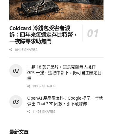
Coldcard 冷錢包受害者淚
訴：四年來每週定存比特幣，
一夜歸零求助無門
16416 SHARES
一顆 18 美元晶片，讓烏克蘭無人機在
GPS 干擾、遙控中斷下，仍可自主鎖定目
標
13302 SHARES
OpenAI 產品長爆料：Google 提早一年就
做出 ChatGPT 同款，卻不敢發佈
11493 SHARES
最新文章