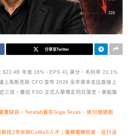
分享至Twitter
 $22.4B 年增 16%、EPS 41 美分、毛利率 21.1%
馬斯克與 CFO 宣布 2026 全年資本支出直接上
6B 的近三倍，疊加 FSD 正式入華傳言同日落空，美股盤
缺貨，Terafab蓋在Giga Texas、燒30億鎂跑
三倍薪找2奈米與CoWoS人才；臺積電魏哲家：這行沒