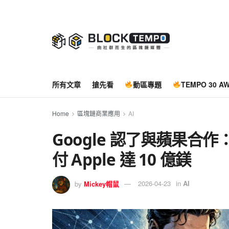
所有文章
搶先看
動區專題
TEMPO 30 A
Home
區塊鏈商業應用
AI
Google 認了與蘋果合作：G
付 Apple 達 10 億鎂
by
Mickey帽鼠
2026-04-23
in
AI