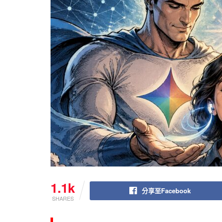
1.1k
分享至Facebook
SHARES