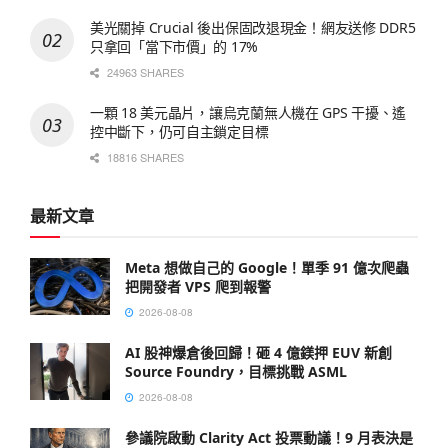
美光關掉 Crucial 後出保固改退現金！網友送修 DDR5
只拿回「當下市價」的 17%
24963 SHARES
一顆 18 美元晶片，讓烏克蘭無人機在 GPS 干擾、遙
控中斷下，仍可自主鎖定目標
18816 SHARES
最新文章
Meta 想做自己的 Google！單季 91 億次爬蟲
把開發者 VPS 爬到報警
2026-08-08
AI 股神爆倉後回歸！砸 4 億鎂押 EUV 新創
Source Foundry，目標挑戰 ASML
2026-08-08
參議院啟動 Clarity Act 投票動議！9 月表決是