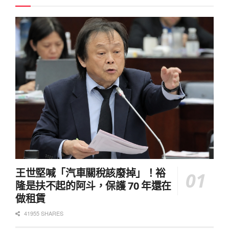
王世堅喊「汽車關稅該廢掉」！裕
隆是扶不起的阿斗，保護 70 年還在
做租賃
41955 SHARES